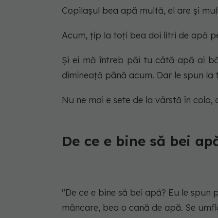
Copilașul bea apă multă, el are și mul
Acum, țip la toți
bea doi litri de apă pe
Și ei mă întreb
păi tu câtă apă ai b
dimineață până acum. Dar le spun la t
Nu ne mai e sete de la vârstă în colo,
De ce e bine să bei ap
"De ce e bine să bei apă? Eu le spun pa
mâncare, bea o cană de apă. Se umflă