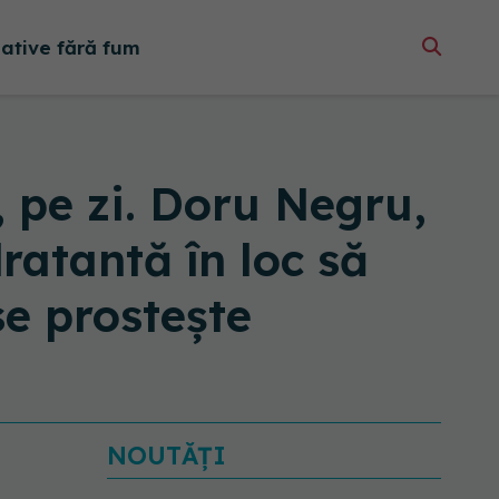
native fără fum
 pe zi. Doru Negru,
ratantă în loc să
se prostește
NOUTĂȚI