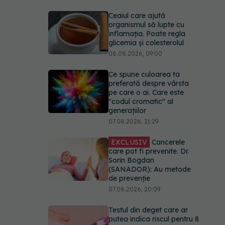
Ceaiul care ajută
organismul să lupte cu
inflamația. Poate regla
glicemia și colesterolul
08.08.2026, 09:00
Ce spune culoarea ta
preferată despre vârsta
pe care o ai. Care este
"codul cromatic" al
generațiilor
07.08.2026, 21:29
EXCLUSIV
Cancerele
care pot fi prevenite. Dr.
Sorin Bogdan
(SANADOR): Au metode
de prevenție
07.08.2026, 20:09
Testul din deget care ar
putea indica riscul pentru 8