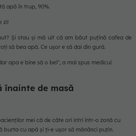
tă apă în trup, 90%.
 zi!
ăut?
Și stau și mă uit că am băut puțină cafea de
oți să bea apă. Ce ușor e să dai din gură.
 dar apa e bine să o bei", a mai spus medicul.
ă înainte de masă
cienților mei că de câte ori intri într-o zonă cu
 burta cu apă și ți-e ușor să mănânci puțin.