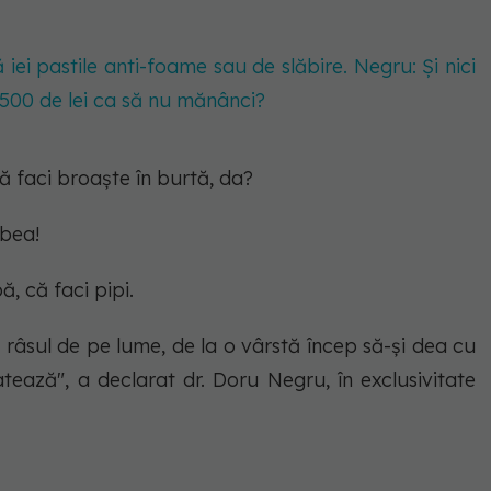
iei pastile anti-foame sau de slăbire. Negru: Și nici
t 500 de lei ca să nu mănânci?
 faci broaște în burtă, da?
 bea!
, că faci pipi.
i, râsul de pe lume, de la o vârstă încep să-și dea cu
tează", a declarat dr. Doru Negru, în exclusivitate