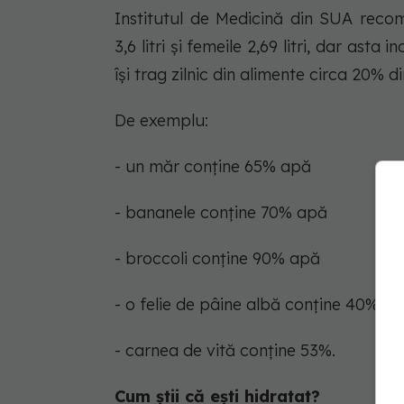
Institutul de Medicină din SUA reco
3,6 litri și femeile 2,69 litri, dar ast
își trag zilnic din alimente circa 20% d
De exemplu:
- un măr conține 65% apă
- bananele conține 70% apă
- broccoli conține 90% apă
- o felie de pâine albă conține 40% a
- carnea de vită conține 53%.
Cum știi că ești hidratat?