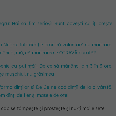
ru: Hai să fim serioși! Sunt povești că îți crește
u Negru: Intoxicație cronică voluntară cu mâncare.
 mânca, mă, că mâncarea e OTRAVĂ curată?
nie cu putință". De ce să mănânci din 3 în 3 ore.
ge mușchiul, nu grăsimea
rma dinților și De Ce ne cad dinții de la o vârstă.
 dinți de fier și măsele de oțel
n cap se tâmpește și prostește și nu-ți mai e sete.