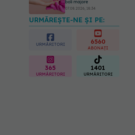
boli majore
07.08.2026, 18:34
URMĂREȘTE-NE ȘI PE:
Fereastra alimentară de
opt ore ar putea ajuta
creierul femeilor de peste
50 de ani
6560
URMĂRITORI
08.08.2026, 10:00
ABONAȚI
365
1401
URMĂRITORI
URMĂRITORI