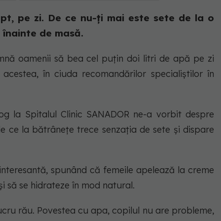
t, pe zi. De ce nu-ți mai este sete de la o
ă înainte de masă.
nă oamenii să bea cel puțin doi litri de apă pe zi
cestea, în ciuda recomandărilor specialiștilor în
og la Spitalul Clinic SANADOR ne-a vorbit despre
 ce la bătrânețe trece senzația de sete și dispare
interesantă, spunând că femeile apelează la creme
 și să se hidrateze în mod natural.
lucru rău. Povestea cu apa, copilul nu are probleme,