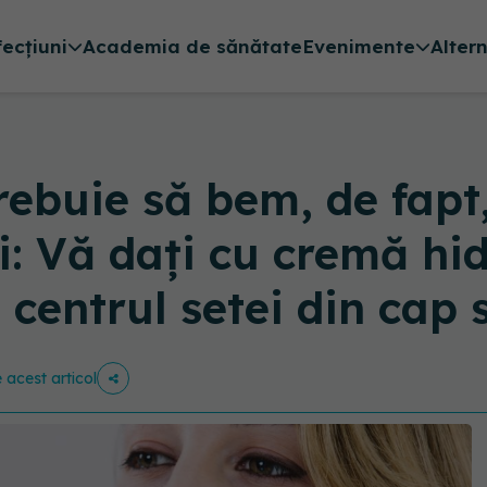
fecțiuni
Academia de sănătate
Evenimente
Alter
ebuie să bem, de fapt,
i: Vă dați cu cremă hid
 centrul setei din cap 
e acest articol