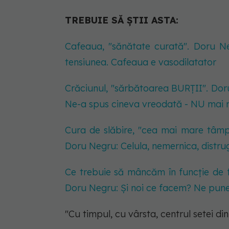
TREBUIE SĂ ȘTII ASTA:
Cafeaua, "sănătate curată". Doru Neg
tensiunea. Cafeaua e vasodilatator
Crăciunul, "sărbătoarea BURȚII". Dor
Ne-a spus cineva vreodată - NU mai
Cura de slăbire, "cea mai mare tâmpe
Doru Negru: Celula, nemernica, distru
Ce trebuie să mâncăm în funcție de fo
Doru Negru: Și noi ce facem? Ne punem
"Cu timpul, cu vârsta, centrul setei di