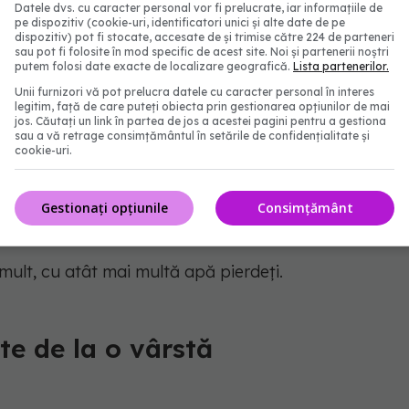
Datele dvs. cu caracter personal vor fi prelucrate, iar informațiile de
pe dispozitiv (cookie-uri, identificatori unici și alte date de pe
dispozitiv) pot fi stocate, accesate de și trimise către 224 de parteneri
sau pot fi folosite în mod specific de acest site. Noi și partenerii noștri
putem folosi date exacte de localizare geografică.
Lista partenerilor.
țin hidratat / hidratată ești.
Unii furnizori vă pot prelucra datele cu caracter personal în interes
legitim, față de care puteți obiecta prin gestionarea opțiunilor de mai
jos. Căutați un link în partea de jos a acestei pagini pentru a gestiona
osibil să fiți bine hidratat / hidratată.
sau a vă retrage consimțământul în setările de confidențialitate și
cookie-uri.
tării de hidratare care includ:
Gestionați opțiunile
Consimțământ
 pierdeți greutatea pe măsură ce pierdeți apă
i mult, cu atât mai multă apă pierdeți.
te de la o vârstă