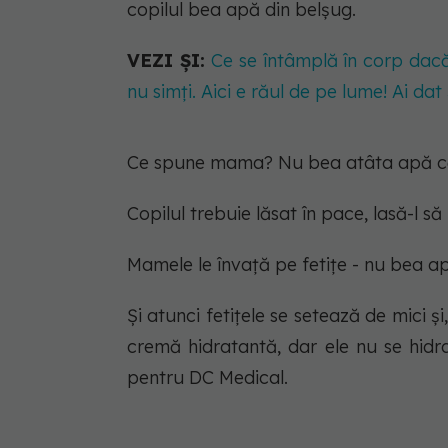
copilul bea apă din belșug.
VEZI ȘI:
Ce se întâmplă în corp dacă 
nu simți. Aici e răul de pe lume! Ai da
Ce spune mama?
Nu bea atâta apă că
Copilul trebuie lăsat în pace, lasă-l să
Mamele le învață pe fetițe -
nu bea apă
Și atunci fetițele se setează de mici ș
cremă hidratantă, dar ele nu se hidra
pentru DC Medical.