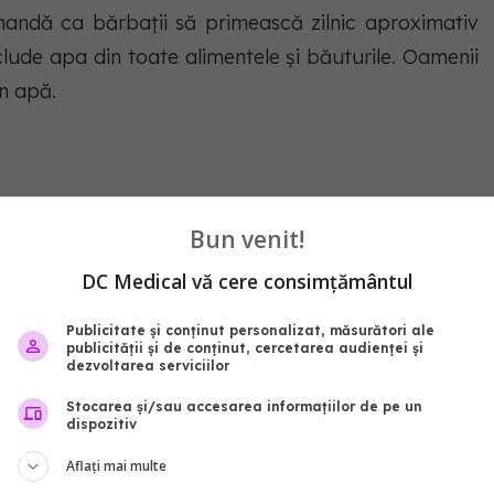
mandă ca bărbații să primească zilnic aproximativ
a include apa din toate alimentele și băuturile. Oamenii
in apă.
Bun venit!
DC Medical vă cere consimțământul
Publicitate și conținut personalizat, măsurători ale
publicității și de conținut, cercetarea audienței și
dezvoltarea serviciilor
pă
Stocarea și/sau accesarea informațiilor de pe un
dispozitiv
Aflați mai multe