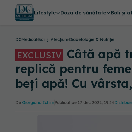
Lifestyle
Doza de sănătate
Boli și a
DCMedical
›
Boli și Afecțiuni
›
Diabetologie & Nutriție
Câtă apă tr
EXCLUSIV
replică pentru feme
beți apă! Cu vârsta,
De
Giorgiana Ichim
Publicat pe 17 dec 2022, 19:34
Distribui