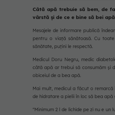
Câtă apă trebuie să bem, de fap
vârstă și de ce e bine să bei ap
Mesajele de informare publică îndeam
pentru o viață sănătoasă. Cu toate a
sănătate, puțini le respectă.
Medicul Doru Negru, medic diabetol
câtă apă ar trebui să consumăm și de
obiceiul de a bea apă.
Mai mult, medicul a făcut o remarcă 
de hidratare a pielii în loc să bea apă
"Minimum 2 l de lichide pe zi nu e un 