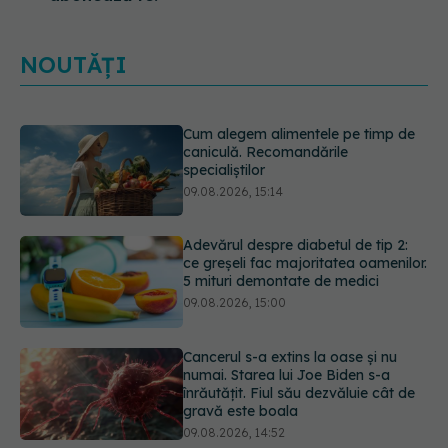
NOUTĂȚI
Adevărul despre diabetul de tip 2:
ce greșeli fac majoritatea oamenilor.
5 mituri demontate de medici
09.08.2026, 15:00
Cancerul s-a extins la oase și nu
numai. Starea lui Joe Biden s-a
înrăutățit. Fiul său dezvăluie cât de
gravă este boala
09.08.2026, 14:52
Prof. univ. dr. Cătălina Poiană (CMR),
avertisment după ambulanța
atacată în Cluj: Fake news-ul nu
este inofensiv
09.08.2026, 14:05