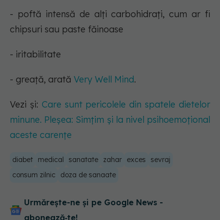
- poftă intensă de alți carbohidrați, cum ar fi
chipsuri sau paste făinoase
- iritabilitate
- greață, arată
Very Well Mind
.
Vezi și:
Care sunt pericolele din spatele dietelor
minune. Pleșea: Simțim și la nivel psihoemoțional
aceste carențe
diabet
medical
sanatate
zahar
exces
sevraj
consum zilnic
doza de sanaate
Urmărește-ne și pe Google News -
abonează‑te!