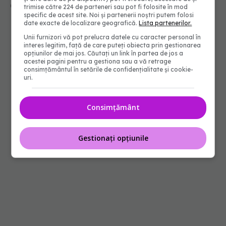
09 iun 2026, 16:00
trimise către 224 de parteneri sau pot fi folosite în mod
specific de acest site. Noi și partenerii noștri putem folosi
date exacte de localizare geografică.
Lista partenerilor.
Unii furnizori vă pot prelucra datele cu caracter personal în
interes legitim, față de care puteți obiecta prin gestionarea
opțiunilor de mai jos. Căutați un link în partea de jos a
acestei pagini pentru a gestiona sau a vă retrage
consimțământul în setările de confidențialitate și cookie-
uri.
Consimțământ
Gestionați opțiunile