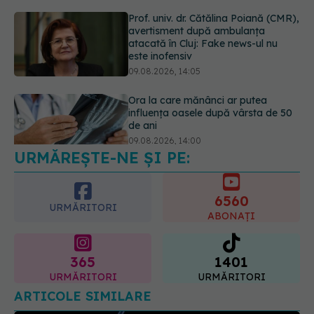
Ora la care mănânci ar putea
influența oasele după vârsta de 50
de ani
09.08.2026, 14:00
Cum alegem alimentele pe timp de
caniculă. Recomandările
specialiștilor
09.08.2026, 15:14
URMĂREȘTE-NE ȘI PE:
6560
URMĂRITORI
ABONAȚI
365
1401
URMĂRITORI
URMĂRITORI
ARTICOLE SIMILARE