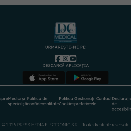
URMĂREȘTE-NE PE:
DESCARCĂ APLICAȚIA
spre
Medici și
Politica de
Politica
Gestionați
Contact
Declarați
specialiști
confidențialitate
Cookies
preferințele
de
accesibili
© 2026 PRESS MEDIA ELECTRONIC S.R.L. Toate drepturile rezervate