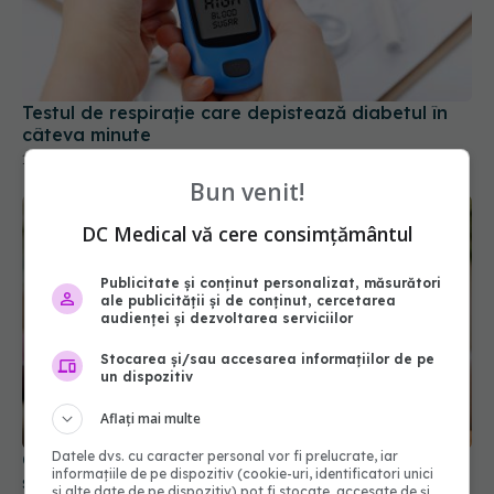
Testul de respirație care depistează diabetul în
câteva minute
15 sep 2025, 10:56
Bun venit!
DC Medical vă cere consimțământul
Publicitate și conținut personalizat, măsurători
ale publicității și de conținut, cercetarea
audienței și dezvoltarea serviciilor
Stocarea și/sau accesarea informațiilor de pe
un dispozitiv
Aflați mai multe
Datele dvs. cu caracter personal vor fi prelucrate, iar
Cum recunoști hipoglicemia? Semnele de alarmă
informațiile de pe dispozitiv (cookie-uri, identificatori unici
și alimentele care îți salvează viața în 15 minute
și alte date de pe dispozitiv) pot fi stocate, accesate de și