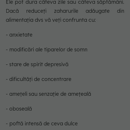
Ele pot dura câteva zile sau câteva săptămâni.
Dacă reduceți zaharurile adăugate din
alimentația dvs vă veți confrunta cu:
- anxietate
- modificări ale tiparelor de somn
- stare de spirit depresivă
- dificultăți de concentrare
- amețeli sau senzație de amețeală
- oboseală
- poftă intensă de ceva dulce