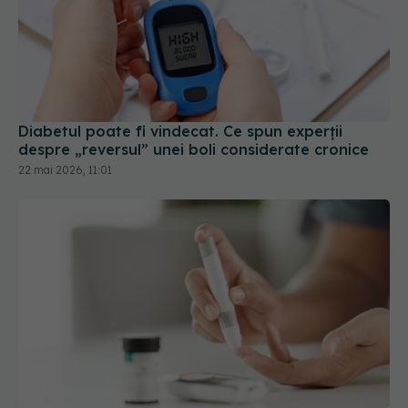
Diabetul poate fi vindecat. Ce spun experții
despre „reversul” unei boli considerate cronice
22 mai 2026, 11:01
Forumul Român de Diabet: Boala afectează tot
mai mulţi oameni aflaţi în perioada activă a vieţii