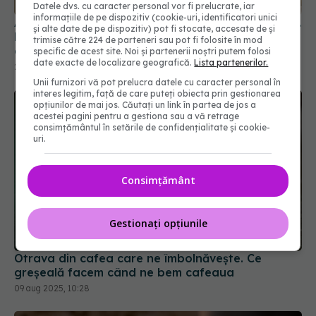
Este benefică pentru sănătatea
Datele dvs. cu caracter personal vor fi prelucrate, iar
informațiile de pe dispozitiv (cookie-uri, identificatori unici
cardiometabolică
și alte date de pe dispozitiv) pot fi stocate, accesate de și
23 apr 2025, 16:54
trimise către 224 de parteneri sau pot fi folosite în mod
specific de acest site. Noi și partenerii noștri putem folosi
date exacte de localizare geografică.
Lista partenerilor.
Unii furnizori vă pot prelucra datele cu caracter personal în
interes legitim, față de care puteți obiecta prin gestionarea
opțiunilor de mai jos. Căutați un link în partea de jos a
acestei pagini pentru a gestiona sau a vă retrage
consimțământul în setările de confidențialitate și cookie-
uri.
Consimțământ
Gestionați opțiunile
Otrava din cafea care ne îmbolnăvește. Ce
greșeală facem când ne bem cafeaua
09 aug 2025, 10:28