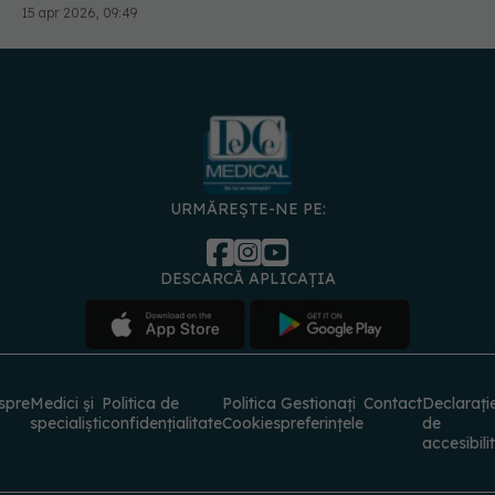
URMĂREȘTE-NE PE:
DESCARCĂ APLICAȚIA
spre
Medici și
Politica de
Politica
Gestionați
Contact
Declarați
specialiști
confidențialitate
Cookies
preferințele
de
accesibili
© 2026 PRESS MEDIA ELECTRONIC S.R.L. Toate drepturile rezervate