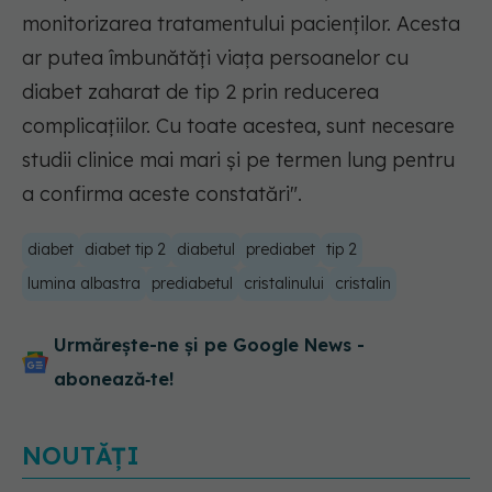
monitorizarea tratamentului pacienților. Acesta
ar putea îmbunătăți viața persoanelor cu
diabet zaharat de tip 2 prin reducerea
complicațiilor. Cu toate acestea, sunt necesare
studii clinice mai mari și pe termen lung pentru
a confirma aceste constatări".
diabet
diabet tip 2
diabetul
prediabet
tip 2
lumina albastra
prediabetul
cristalinului
cristalin
Urmărește-ne și pe Google News -
abonează‑te!
NOUTĂȚI