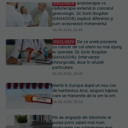
EXCLUSIV
De ce unele paciente
cu cancer de col uterin nu mai ajung
la operație. Dr. Sorin Bogdan
(SANADOR): Intervenția
chirurgicală, doar în situații
particulare
06.08.2026, 20:45
Alertă în Europa după un nou caz
de hantavirus Anzi, singura tulpină
care se transmite de la om la om
06.08.2026, 20:06
Mii de angajați din Sănătate ar
putea primi salarii mai mari.
Sindicatele cer schimbarea legii
06.08.2026, 19:26
EXCLUSIV
Cancerele ginecologice
care pot fi tratate fără operație. Dr.