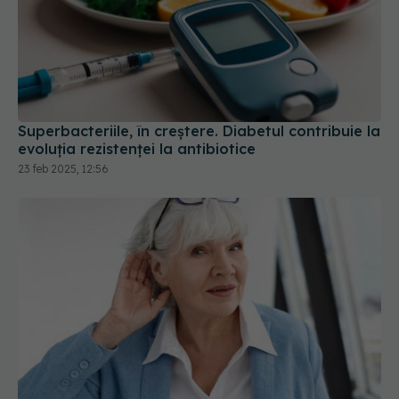
Superbacteriile, în creștere. Diabetul contribuie la
evoluția rezistenței la antibiotice
23 feb 2025, 12:56
Diabetul îți poate „fura” auzul fără să-ți dai
seama. Semnalul de alarmă