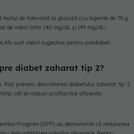
 testul de toleranță la glucoză (cu ingestie de 75 g
at de valori între 140 mg/dL și 199 mg/dL;
6,4% sunt valori sugestive pentru prediabet.
pre diabet zaharat tip 2?
ă. Poți preveni dezvoltarea diabetului zaharat tip 2
 timp cât iei măsuri profilactice eficiente:
revention Program (DPP) au demonstrat că reducerea
tru îmbunătățirea valorilor glicemice. Pentru