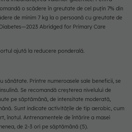
recomandă o scădere în greutate de cel puțin 7% din
cădere de minim 7 kg la o persoană cu greutate de
in Diabetes—2023 Abridged for Primary Care
sportul ajută la reducere ponderală.
u sănătate. Printre numeroasele sale beneficii, se
 insulină. Se recomandă creșterea nivelului de
minute pe săptămână, de intensitate moderată,
mână. Sunt indicate activitățile de tip aerobic, cum
ert, înotul. Antrenamentele de întărire a masei
enea, de 2-3 ori pe săptămână (5).