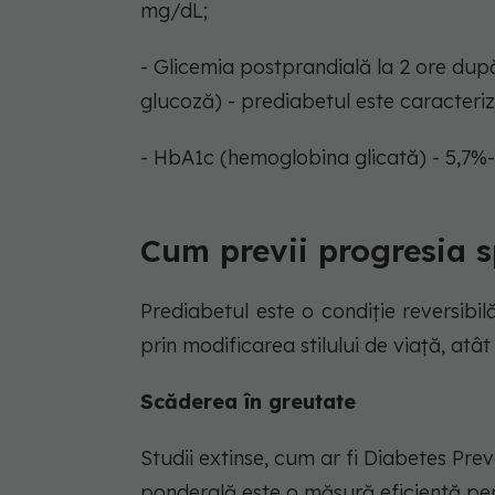
mg/dL;
- Glicemia postprandială la 2 ore după
glucoză) - prediabetul este caracteriz
- HbA1c (hemoglobina glicată) - 5,7%-
Cum previi progresia s
Prediabetul este o condiție reversibil
prin modificarea stilului de viață, atât
Scăderea în greutate
Studii extinse, cum ar fi Diabetes P
ponderală este o măsură eficientă pen