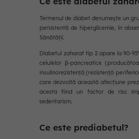
Ce este diabetul zahar
Termenul de diabet denumește un grup
persistentă de hiperglicemie, în abs
Sănătății.
Diabetul zaharat tip 2 apare la 90-95%
celulelor β-pancreatice (producătoa
insulinorezistență (rezistență periferic
care dezvoltă această afecțiune prez
acesta fiind un factor de risc imp
sedentarism.
Ce este prediabetul?