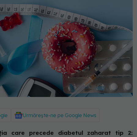
ogle
Urmărește-ne pe Google News
ția care precede diabetul zaharat tip 2: