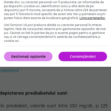
Datele dvs. cu caracter personal vor fi prelucrate, iar informațiile de
pe dispozitiv (cookie-uri, identificatori unici și alte date de pe
dispozitiv) pot fi stocate, accesate de și trimise către 224 de parteneri
rsoanele peste 45 de ani, însă în cazul prezenței
sau pot fi folosite în mod specific de acest site. Noi și partenerii noștri
putem folosi date exacte de localizare geografică.
Lista partenerilor.
epe la orice vârstă. Printre factorii de risc amintim
Unii furnizori vă pot prelucra datele cu caracter personal în interes
t zaharat tip 2 (rudă de gradul I diagnosticată),
legitim, față de care puteți obiecta prin gestionarea opțiunilor de mai
jos. Căutați un link în partea de jos a acestei pagini pentru a gestiona
și obezitatea (IMC peste 30 kg/m2), sindromul de
sau a vă retrage consimțământul în setările de confidențialitate și
cookie-uri.
ală, lipsa activității fizice, profilul lipidic alterat
 sânge), potrivit Classification and Diagnosis of
Gestionați opțiunile
Consimțământ
n Diabetes.
olesterol
 depistarea prediabetului sunt:
n prediabet, valorile sunt între 100 mg/dL și 125