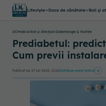
Lifestyle
Doza de sănătate
Boli și a
DCMedical
›
Boli și Afecțiuni
›
Diabetologie & Nutriție
Prediabetul: predict
Cum previi instalar
Publicat pe 27 iun 2023, 13:16
Distribuie acest articol