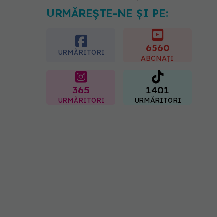
URMĂREȘTE-NE ȘI PE:
EXCLUSIV
Tratamentul
modern al cancerelor
ginecologice. Dr. Sorin
Bogdan (SANADOR), la
6560
URMĂRITORI
DC Medical și DC News
ABONAȚI
06.08.2026, 10:29
365
1401
URMĂRITORI
URMĂRITORI