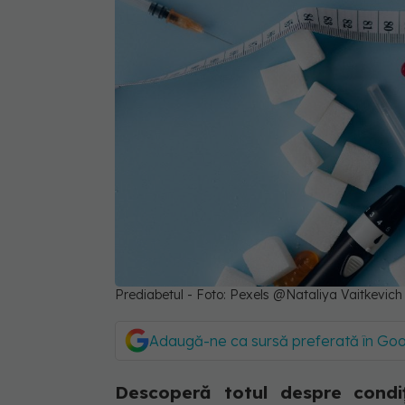
Prediabetul - Foto: Pexels @Nataliya Vaitkevich
Adaugă-ne ca sursă preferată în Go
Descoperă totul despre condi