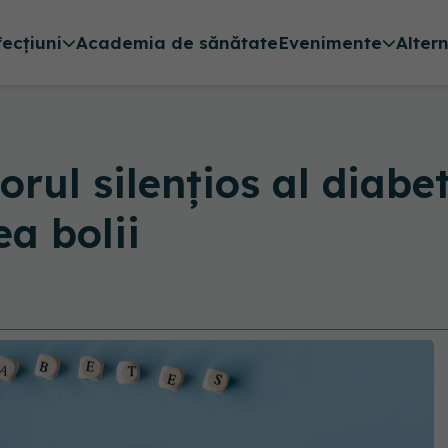
fecțiuni
Academia de sănătate
Evenimente
Alter
orul silențios al diabet
ea bolii