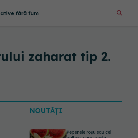
native fără fum
ului zaharat tip 2.
NOUTĂȚI
Pepenele roșu sau cel
galben: care crește