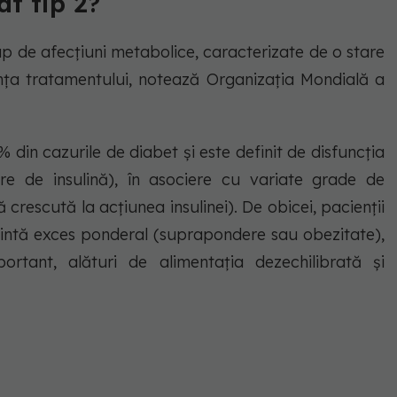
at tip 2?
 de afecțiuni metabolice, caracterizate de o stare
ența tratamentului, notează Organizația Mondială a
 din cazurile de diabet și este definit de disfuncția
re de insulină), în asociere cu variate grade de
ă crescută la acțiunea insulinei). De obicei, pacienții
intă exces ponderal (suprapondere sau obezitate),
ortant, alături de alimentația dezechilibrată și