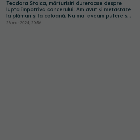
Teodora Stoica, mărturisiri dureroase despre
lupta împotriva cancerului: Am avut şi metastaze
la plămân şi la coloană. Nu mai aveam putere să
mă ridic din pat
26 mar 2024, 20:56