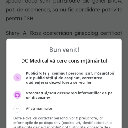
special dacă sunt purtătoare ale genei BRCA,
pot, de asemenea, să nu fie candidate potrivite
pentru TSH.
Sheryl A. Ross obstetrician ginecolog certificat
și expert în sănătatea femeilor la Centrul de
Bun venit!
sănătate Providence Saint John, subliniază
nevoia de consiliere medicală specializată cu
DC Medical vă cere consimțământul
privire la impactul pe termen lung asupra
Publicitate și conținut personalizat, măsurători
sănătății al terapiei de substituție hormonală
ale publicității și de conținut, cercetarea
audienței și dezvoltarea serviciilor
(TSH) pentru simptomele menopauzei.
Stocarea și/sau accesarea informațiilor de pe
un dispozitiv
Întrebările includ dacă să se oprească
Aflați mai multe
TSH după 60 de ani pentru a evita creșterea
riscului de cancer de sân, dacă să se utilizeze
Datele dvs. cu caracter personal vor fi prelucrate, iar
informațiile de pe dispozitiv (cookie-uri, identificatori unici
HRT pentru susținerea sănătății inimii chiar și
și alte date de pe dispozitiv) pot fi stocate, accesate de și