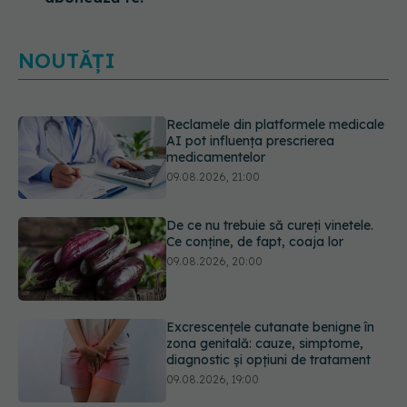
NOUTĂȚI
De ce nu trebuie să cureți vinetele.
Ce conține, de fapt, coaja lor
09.08.2026, 20:00
Excrescențele cutanate benigne în
zona genitală: cauze, simptome,
diagnostic și opțiuni de tratament
09.08.2026, 19:00
Guma de mestecat care a captat
93% din HPV. Rezultatele
promițătoare vin însă doar din
laborator
09.08.2026, 18:00