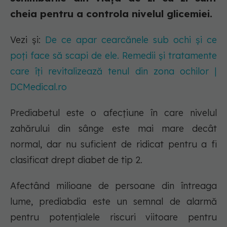
cheia pentru a controla nivelul glicemiei.
Vezi și:
De ce apar cearcănele sub ochi și ce
poți face să scapi de ele. Remedii și tratamente
care îți revitalizează tenul din zona ochilor |
DCMedical.ro
Prediabetul este o afecțiune în care nivelul
zahărului din sânge este mai mare decât
normal, dar nu suficient de ridicat pentru a fi
clasificat drept diabet de tip 2.
Afectând milioane de persoane din întreaga
lume, prediabdia este un semnal de alarmă
pentru potențialele riscuri viitoare pentru