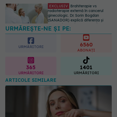
06.08.2026, 22:49
Ashwagandha: 4 efecte adverse
potențial grave
07.08.2026, 11:03
URMĂREȘTE-NE ȘI PE:
6560
URMĂRITORI
ABONAȚI
365
1401
URMĂRITORI
URMĂRITORI
ARTICOLE SIMILARE