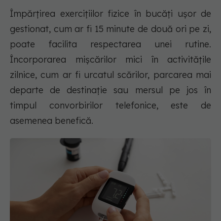
Împărțirea exercițiilor fizice în bucăți ușor de
gestionat, cum ar fi 15 minute de două ori pe zi,
poate facilita respectarea unei rutine.
Încorporarea mișcărilor mici în activitățile
zilnice, cum ar fi urcatul scărilor, parcarea mai
departe de destinație sau mersul pe jos în
timpul convorbirilor telefonice, este de
asemenea benefică.