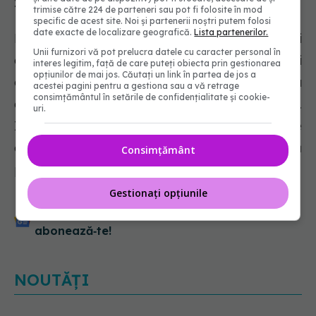
zahărului din sânge.
trimise către 224 de parteneri sau pot fi folosite în mod
specific de acest site. Noi și partenerii noștri putem folosi
date exacte de localizare geografică.
Lista partenerilor.
Prin obiceiuri durabile, îndrumare medicală și
Unii furnizori vă pot prelucra datele cu caracter personal în
efort constant, prediabetul poate fi gestionat și
interes legitim, față de care puteți obiecta prin gestionarea
opțiunilor de mai jos. Căutați un link în partea de jos a
chiar inversat, reducând riscul de a dezvolta
acestei pagini pentru a gestiona sau a vă retrage
consimțământul în setările de confidențialitate și cookie-
diabet de tip 2 și complicațiile asociate.
uri.
Intervenția timpurie oferă cele mai mari șanse
de succes, demonstrând că nu este niciodată
Consimțământ
prea târziu pentru a face o schimbare pozitivă.
Gestionați opțiunile
Urmărește-ne și pe Google News -
abonează‑te!
NOUTĂȚI