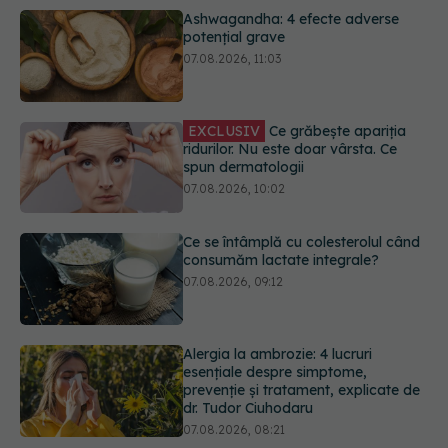
EXCLUSIV
Ce grăbește apariția
ridurilor. Nu este doar vârsta. Ce
spun dermatologii
07.08.2026, 10:02
Ce se întâmplă cu colesterolul când
consumăm lactate integrale?
07.08.2026, 09:12
Alergia la ambrozie: 4 lucruri
esențiale despre simptome,
prevenție și tratament, explicate de
dr. Tudor Ciuhodaru
07.08.2026, 08:21
EXCLUSIV
Brahiterapie vs
radioterapie externă în cancerul
ginecologic. Dr. Sorin Bogdan
(SANADOR) explică diferența și
cum acționează tratamentul