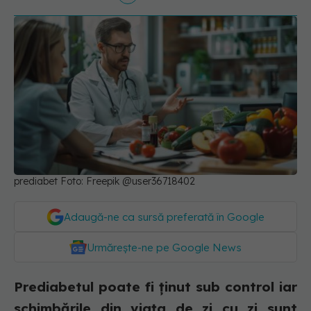
prediabet Foto: Freepik @user36718402
Adaugă-ne ca sursă preferată în Google
Urmărește-ne pe Google News
Prediabetul poate fi ținut sub control iar
schimbările din viața de zi cu zi sunt