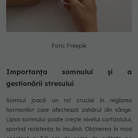
Foto: Freepik
Importanța somnului și a
gestionării stresului
Somnul joacă un rol crucial în reglarea
hormonilor care afectează zahărul din sânge.
Lipsa somnului poate crește nivelul cortizolului,
sporind rezistența la insulină. Obținerea în mod