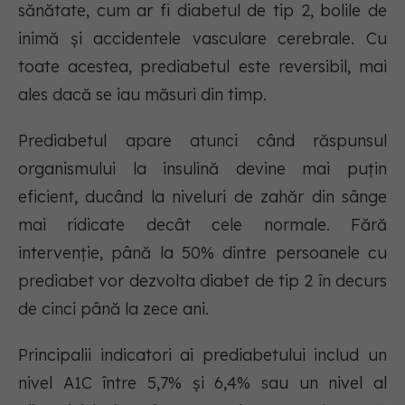
sănătate, cum ar fi diabetul de tip 2, bolile de
inimă și accidentele vasculare cerebrale. Cu
toate acestea, prediabetul este reversibil, mai
ales dacă se iau măsuri din timp.
Prediabetul apare atunci când răspunsul
organismului la insulină devine mai puțin
eficient, ducând la niveluri de zahăr din sânge
mai ridicate decât cele normale. Fără
intervenție, până la 50% dintre persoanele cu
prediabet vor dezvolta diabet de tip 2 în decurs
de cinci până la zece ani.
Principalii indicatori ai prediabetului includ un
nivel A1C între 5,7% și 6,4% sau un nivel al