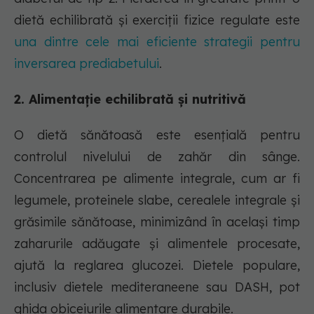
dietă echilibrată și exerciții fizice regulate este
una dintre cele mai eficiente strategii pentru
inversarea prediabetului
.
2. Alimentație echilibrată și nutritivă
O dietă sănătoasă este esențială pentru
controlul nivelului de zahăr din sânge.
Concentrarea pe alimente integrale, cum ar fi
legumele, proteinele slabe, cerealele integrale și
grăsimile sănătoase, minimizând în același timp
zaharurile adăugate și alimentele procesate,
ajută la reglarea glucozei. Dietele populare,
inclusiv dietele mediteraneene sau DASH, pot
ghida obiceiurile alimentare durabile.