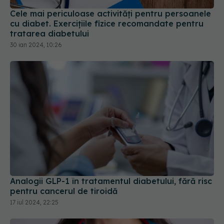
Cele mai periculoase activități pentru persoanele
cu diabet. Exercițiile fizice recomandate pentru
tratarea diabetului
30 ian 2024, 10:26
Analogii GLP-1 în tratamentul diabetului, fără risc
pentru cancerul de tiroidă
17 iul 2024, 22:25