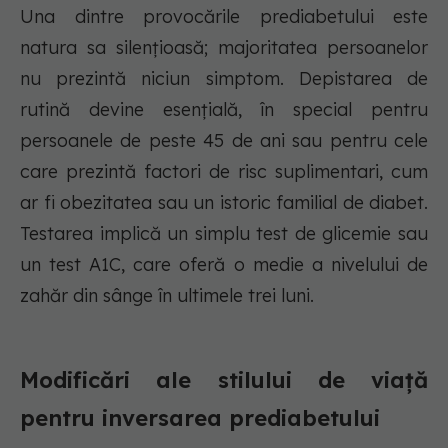
Una dintre provocările prediabetului este
natura sa silențioasă; majoritatea persoanelor
nu prezintă niciun simptom. Depistarea de
rutină devine esențială, în special pentru
persoanele de peste 45 de ani sau pentru cele
care prezintă factori de risc suplimentari, cum
ar fi obezitatea sau un istoric familial de diabet.
Testarea implică un simplu test de glicemie sau
un test A1C, care oferă o medie a nivelului de
zahăr din sânge în ultimele trei luni.
Modificări ale stilului de viață
pentru inversarea prediabetului