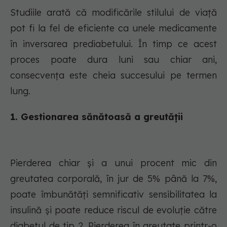
Studiile arată că modificările stilului de viață
pot fi la fel de eficiente ca unele medicamente
în inversarea prediabetului. În timp ce acest
proces poate dura luni sau chiar ani,
consecvența este cheia succesului pe termen
lung.
1. Gestionarea sănătoasă a greutății
Pierderea chiar și a unui procent mic din
greutatea corporală, în jur de 5% până la 7%,
poate îmbunătăți semnificativ sensibilitatea la
insulină și poate reduce riscul de evoluție către
diabetul de tip 2. Pierderea în greutate printr-o