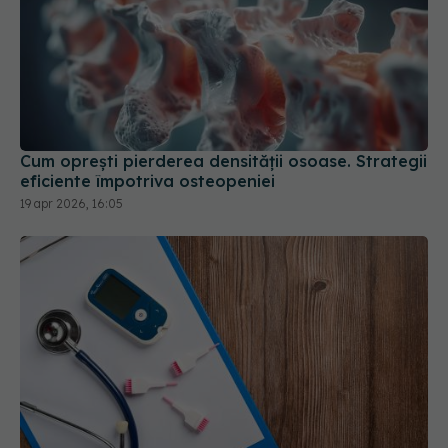
Cum oprești pierderea densității osoase. Strategii
eficiente împotriva osteopeniei
19 apr 2026, 16:05