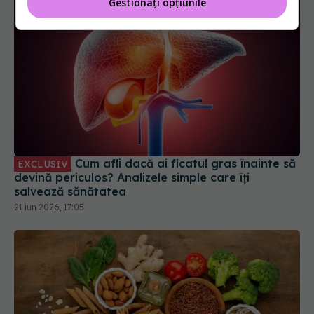
Gestionați opțiunile
Cum afli dacă ai ficatul gras înainte să
EXCLUSIV
devină periculos? Analizele simple care îți
salvează sănătatea
21 iun 2026, 17:05