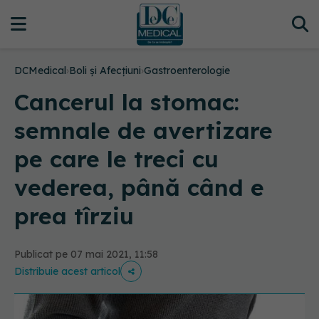
DCMedical
›
Boli și Afecțiuni
›
Gastroenterologie
Cancerul la stomac:
semnale de avertizare
pe care le treci cu
vederea, până când e
prea tîrziu
Publicat pe 07 mai 2021, 11:58
Distribuie acest articol