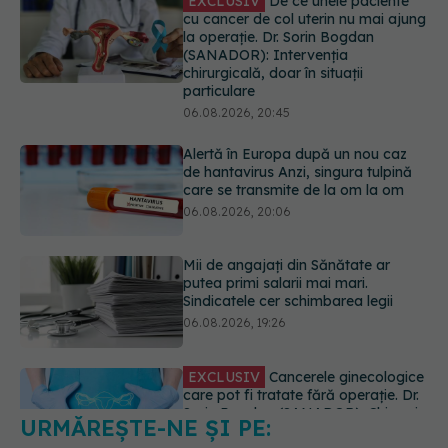
Alertă în Europa după un nou caz
de hantavirus Anzi, singura tulpină
care se transmite de la om la om
06.08.2026, 20:06
Mii de angajați din Sănătate ar
putea primi salarii mai mari.
Sindicatele cer schimbarea legii
06.08.2026, 19:26
EXCLUSIV
Cancerele ginecologice
care pot fi tratate fără operație. Dr.
Sorin Bogdan (SANADOR): Chirurgia
este indicată doar punctual, pentru
anumite categorii de paciente
06.08.2026, 19:05
URMĂREȘTE-NE ȘI PE:
EXCLUSIV
Brahiterapie vs
radioterapie externă în cancerul
ginecologic. Dr. Sorin Bogdan
6560
(SANADOR) explică diferența și