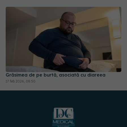
Grăsimea de pe burtă, asociată cu diareea
17 feb 2026, 08:50
URMĂREȘTE-NE PE: