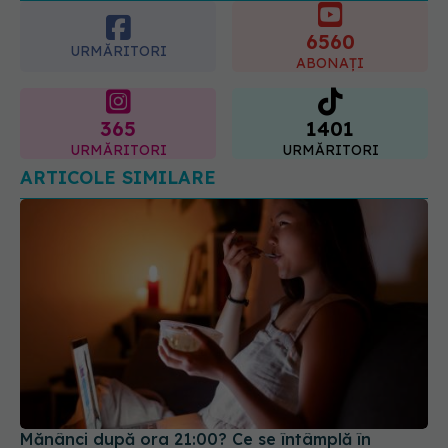
URMĂRITORI
cum acționează tratamentul
ABONAȚI
06.08.2026, 22:49
365
1401
URMĂRITORI
URMĂRITORI
ARTICOLE SIMILARE
Mănânci după ora 21:00? Ce se întâmplă în
intestinul tău când stresul și gustările de noapte
fac echipă