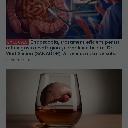
Endoscopia, tratament eficient pentru
EXCLUSIV
reflux gastroesofagian și probleme biliare. Dr.
Vlad Simion (SANADOR): Arde mucoasa de sub
esofag
29 ian 2026, 11:18
Cât alcool este prea mult pentru ficat. Limita