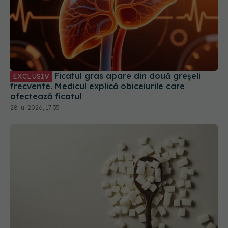
Ficatul gras apare din două greșeli
EXCLUSIV
frecvente. Medicul explică obiceiurile care
afectează ficatul
28 iul 2026, 17:35
Nu vei crede ce se întâmplă cu ficatul tău dacă