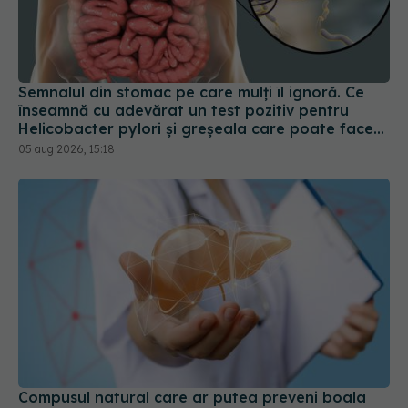
Semnalul din stomac pe care mulți îl ignoră. Ce
înseamnă cu adevărat un test pozitiv pentru
Helicobacter pylori și greșeala care poate face
tratamentul mult mai dificil
05 aug 2026, 15:18
Compusul natural care ar putea preveni boala
ficatului gras
22 ian 2026, 11:10