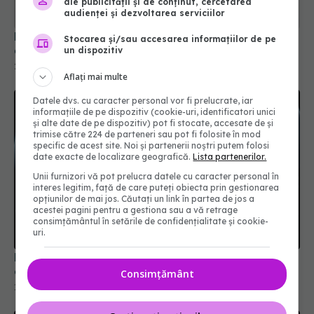
ale publicității și de conținut, cercetarea
Boala celiacă: semne timpurii și simptome
audienței și dezvoltarea serviciilor
ascunse
27 noi 2025, 17:46
Stocarea și/sau accesarea informațiilor de pe
un dispozitiv
Aflați mai multe
Datele dvs. cu caracter personal vor fi prelucrate, iar
informațiile de pe dispozitiv (cookie-uri, identificatori unici
și alte date de pe dispozitiv) pot fi stocate, accesate de și
trimise către 224 de parteneri sau pot fi folosite în mod
specific de acest site. Noi și partenerii noștri putem folosi
date exacte de localizare geografică.
Lista partenerilor.
Unii furnizori vă pot prelucra datele cu caracter personal în
interes legitim, față de care puteți obiecta prin gestionarea
opțiunilor de mai jos. Căutați un link în partea de jos a
acestei pagini pentru a gestiona sau a vă retrage
consimțământul în setările de confidențialitate și cookie-
Boala de ficat care va afecta 1,8 miliarde de
uri.
oameni până în 2050
16 apr 2026, 13:18
Consimțământ