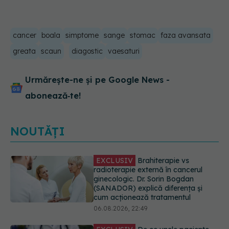
cancer
boala
simptome
sange
stomac
faza avansata
greata
scaun
diagostic
vaesaturi
Urmărește-ne și pe Google News -
abonează‑te!
NOUTĂȚI
EXCLUSIV
De ce unele paciente
cu cancer de col uterin nu mai ajung
la operație. Dr. Sorin Bogdan
(SANADOR): Intervenția
chirurgicală, doar în situații
particulare
06.08.2026, 20:45