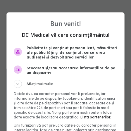
Bun venit!
DC Medical vă cere consimțământul
Publicitate și conținut personalizat, măsurători
ale publicității și de conținut, cercetarea
audienței și dezvoltarea serviciilor
Stocarea și/sau accesarea informațiilor de pe
un dispozitiv
Aflați mai multe
Datele dvs. cu caracter personal vor fi prelucrate, iar
informațiile de pe dispozitiv (cookie-uri, identificatori unici
și alte date de pe dispozitiv) pot fi stocate, accesate de și
trimise către 224 de parteneri sau pot fi folosite în mod
specific de acest site. Noi și partenerii noștri putem folosi
date exacte de localizare geografică.
Lista partenerilor.
Drojdia care vindecă intestinul. Cum funcționează
Unii furnizori vă pot prelucra datele cu caracter personal în
Saccharomyces Boulardii și când trebuie evitată
interes legitim, față de care puteți obiecta prin gestionarea