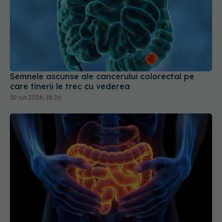
Semnele ascunse ale cancerului colorectal pe
care tinerii le trec cu vederea
30 iun 2026, 18:26
Colonul rigid, legat de un risc crescut de cancer
precoce