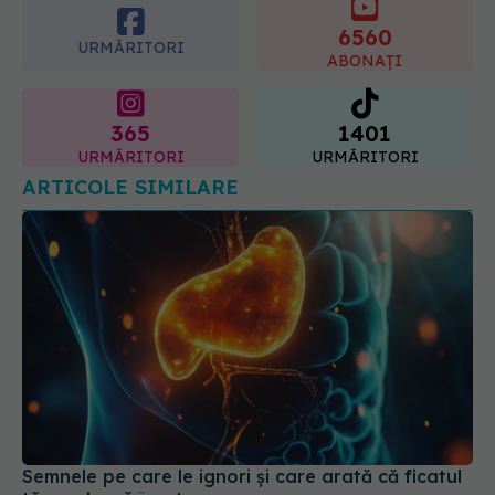
ABONAȚI
365
1401
URMĂRITORI
URMĂRITORI
ARTICOLE SIMILARE
Semnele pe care le ignori și care arată că ficatul
tău cedează încet
02 noi 2025, 12:37