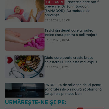
07.08.2026, 20:09
Testul din deget care ar putea
indica riscul pentru 8 boli majore
07.08.2026, 18:34
Dieta care poate crește brusc
colesterolul. Cine este mai expus
07.08.2026, 17:22
PNRR: 174 de milioane de lei pentru
sănătate într-o singură săptămână.
Ce spitale primesc bani
07.08.2026, 16:41
URMĂREȘTE-NE ȘI PE:
Ce spune culoarea ta preferată
despre vârsta pe care o ai. Care
este "codul cromatic" al generațiilor
6560
07.08.2026, 21:29
URMĂRITORI