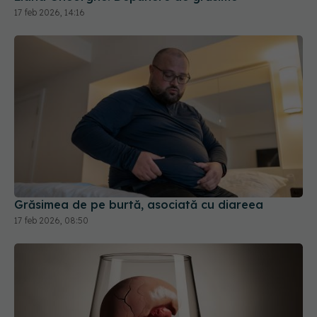
Grăsimea de pe burtă, asociată cu diareea
17 feb 2026, 08:50