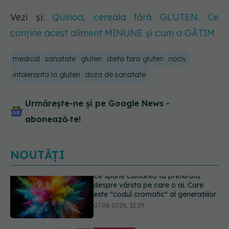
Vezi și:
Quinoa, cereala fără GLUTEN. Ce
conține acest aliment MINUNE și cum o GĂTIM
medical
sanatate
gluten
dieta fara gluten
nociv
intoleranta la gluten
doza de sanatate
Urmărește-ne și pe Google News -
abonează‑te!
NOUTĂȚI
EXCLUSIV
Cancerele care pot fi
prevenite. Dr. Sorin Bogdan
(SANADOR): Au metode de
prevenție