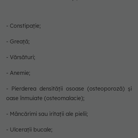
- Constipație;
- Greață;
- Vărsături;
- Anemie;
- Pierderea densității osoase (osteoporoză) și
oase înmuiate (osteomalacie);
- Mâncărimi sau iritații ale pielii;
- Ulcerații bucale;