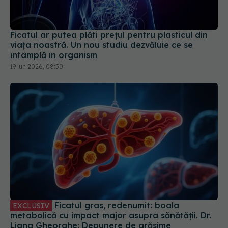
Ficatul ar putea plăti prețul pentru plasticul din
viața noastră. Un nou studiu dezvăluie ce se
întâmplă în organism
19 iun 2026, 08:50
Ficatul gras, redenumit: boala
EXCLUSIV
metabolică cu impact major asupra sănătății. Dr.
Liana Gheorghe: Depunere de grăsime
17 feb 2026, 14:16