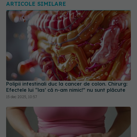
ARTICOLE SIMILARE
Polipii intestinali duc la cancer de colon. Chirurg:
Efectele lui “las’ că n-am nimic!” nu sunt plăcute
15 dec 2025, 10:57