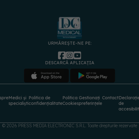
URMĂREȘTE-NE PE:
DESCARCĂ APLICAȚIA
spre
Medici și
Politica de
Politica
Gestionați
Contact
Declarați
specialiști
confidențialitate
Cookies
preferințele
de
accesibili
© 2026 PRESS MEDIA ELECTRONIC S.R.L. Toate drepturile rezervate