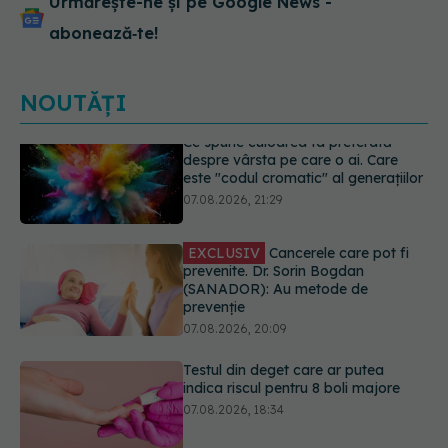
Urmărește-ne și pe Google News -
abonează‑te!
NOUTĂȚI
EXCLUSIV
Cancerele care pot fi
prevenite. Dr. Sorin Bogdan
(SANADOR): Au metode de
prevenție
07.08.2026, 20:09
Testul din deget care ar putea
indica riscul pentru 8 boli majore
07.08.2026, 18:34
Dieta care poate crește brusc
colesterolul. Cine este mai expus
07.08.2026, 17:22