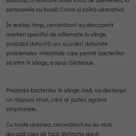
sănătoși, o realitate observată, de asemenea, la
persoanele cu boală Crohn și colită ulcerativă.
În același timp, cercetătorii au descoperit
markeri specifici de inflamație în sânge,
probabil datorită uor scurderi datorate
problemelor intestinale care permit bacteriilor
să intre în sânge, a spus Giloteaux.
Prezența bacteriilor în sânge, însă, va declanșa
un răspuns imun, care ar putea agrava
simptomele.
Cu toate acestea, cercetătorii nu au nicio
dovadă care să facă distincția dacă