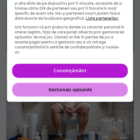
și alte date de pe dispozitiv) pot fi stocate, accesate de și
trimise către 224 de parteneri sau pot fi folosite în mod
specific de acest site. Noi și partenerii noștri putem folosi
date exacte de localizare geografică.
Lista partenerilor.
Unii furnizori vă pot prelucra datele cu caracter personal în
interes legitim, față de care puteți obiecta prin gestionarea
opțiunilor de mai jos. Căutați un link în partea de jos a
acestei pagini pentru a gestiona sau a vă retrage
consimțământul în setările de confidențialitate și cookie-
uri.
Semnele ascunse ale cancerului colorectal pe
care tinerii le trec cu vederea
Consimțământ
30 iun 2026, 18:26
Gestionați opțiunile