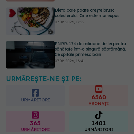
PNRR: 174 de milioane de lei pentru
sănătate într-o singură săptămână.
Ce spitale primesc bani
07.08.2026, 16:41
Ce spune culoarea ta preferată
despre vârsta pe care o ai. Care
este "codul cromatic" al generațiilor
07.08.2026, 21:29
URMĂREȘTE-NE ȘI PE:
6560
URMĂRITORI
ABONAȚI
365
1401
URMĂRITORI
URMĂRITORI