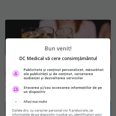
Bun venit!
DC Medical vă cere consimțământul
Publicitate și conținut personalizat, măsurători
ale publicității și de conținut, cercetarea
audienței și dezvoltarea serviciilor
Cât de periculos este consumul de alcool la
ocazii. Impactul asupra ficatului
Stocarea și/sau accesarea informațiilor de pe
un dispozitiv
03 apr 2026, 08:35
Aflați mai multe
Datele dvs. cu caracter personal vor fi prelucrate, iar
informațiile de pe dispozitiv (cookie-uri, identificatori unici