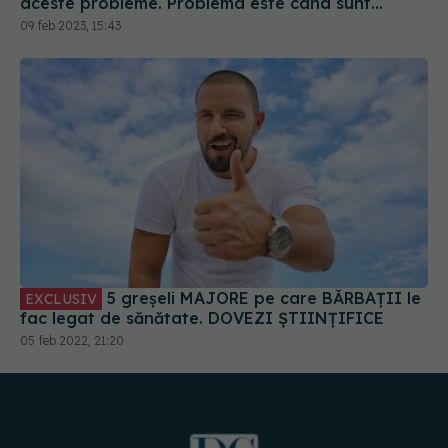
aceste probleme. Problema este când sunt
constante și progresive
09 feb 2023, 15:43
5 greșeli MAJORE pe care BĂRBAȚII le
EXCLUSIV
fac legat de sănătate. DOVEZI ȘTIINȚIFICE
05 feb 2022, 21:20