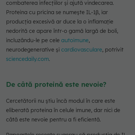
combaterea infecțiilor și ajută vindecarea.
Proteina cu pricina se numește IL-1β, iar
producția excesivă ar duce la o inflamație
nedorită ce apare într-o gamă largă de boli,
incluzându-le pe cele
autoimune
,
neurodegenerative și
cardiovasculare
, potrivit
sciencedaily.com
.
De câtă proteină este nevoie?
Cercetătorii nu știu încă modul în care este
eliberată proteina în celule imune, dar nici de
câtă este nevoie pentru a fi eficientă.
Rapoartele recente sugerau că producția de IL-