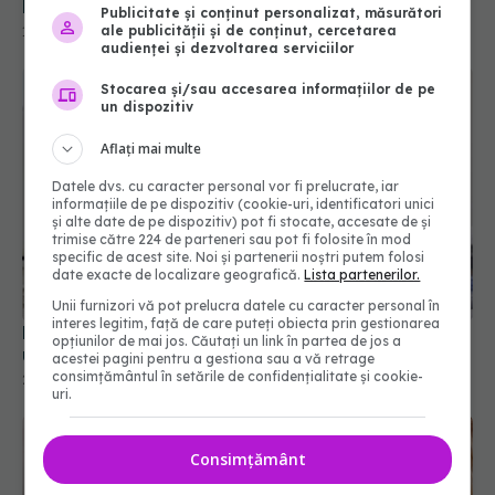
Europeană
Publicitate și conținut personalizat, măsurători
ale publicității și de conținut, cercetarea
15 noi 2021, 18:45
audienței și dezvoltarea serviciilor
Stocarea și/sau accesarea informațiilor de pe
un dispozitiv
Aflați mai multe
Datele dvs. cu caracter personal vor fi prelucrate, iar
informațiile de pe dispozitiv (cookie-uri, identificatori unici
și alte date de pe dispozitiv) pot fi stocate, accesate de și
trimise către 224 de parteneri sau pot fi folosite în mod
specific de acest site. Noi și partenerii noștri putem folosi
date exacte de localizare geografică.
Lista partenerilor.
Unii furnizori vă pot prelucra datele cu caracter personal în
interes legitim, față de care puteți obiecta prin gestionarea
Legătura neașteptată dintre ficat și vezica
opțiunilor de mai jos. Căutați un link în partea de jos a
urinară: virusul hepatitei C
acestei pagini pentru a gestiona sau a vă retrage
consimțământul în setările de confidențialitate și cookie-
29 iun 2026, 08:50
uri.
Consimțământ