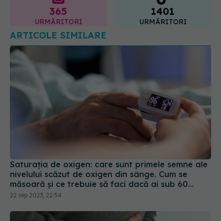
365
1401
URMĂRITORI
URMĂRITORI
ARTICOLE SIMILARE
Saturația de oxigen: care sunt primele semne ale
nivelului scăzut de oxigen din sânge. Cum se
măsoară și ce trebuie să faci dacă ai sub 60
mmHG
22 sep 2023, 22:54