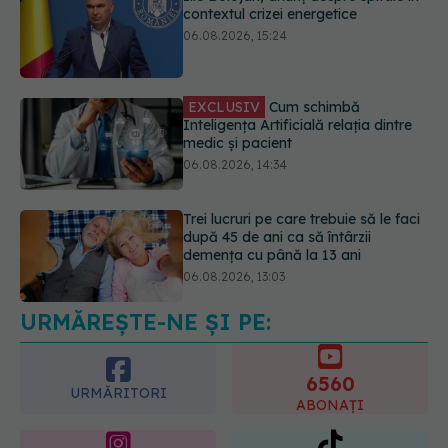
EXCLUSIV
Cum schimbă
Inteligența Artificială relația dintre
medic și pacient
06.08.2026, 14:34
Trei lucruri pe care trebuie să le faci
după 45 de ani ca să întârzii
demența cu până la 13 ani
06.08.2026, 13:03
Colebil și Panzcebil, blocate
temporar în farmacii. ANMDMR
explică de ce a luat măsura
06.08.2026, 16:37
URMĂREȘTE-NE ȘI PE:
6560
URMĂRITORI
ABONAȚI