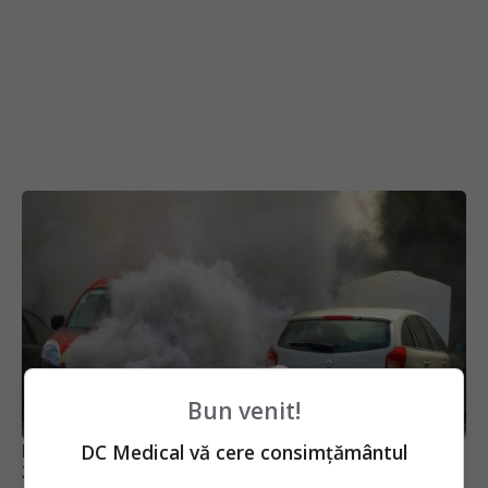
Bun venit!
DC Medical vă cere consimțământul
RAPORT AEM: Poluarea atmosferică a ucis
307.000 de persoane în 2019 în Uniunea