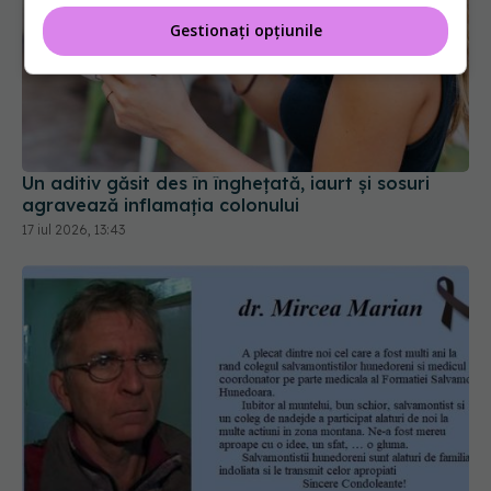
Gestionați opțiunile
Un aditiv găsit des în înghețată, iaurt și sosuri
agravează inflamația colonului
17 iul 2026, 13:43