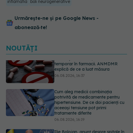
inflamatia
boli neurogenerative
Urmărește-ne și pe Google News -
abonează‑te!
NOUTĂȚI
Cum aleg medicii combinația
potrivită de medicamente pentru
hipertensiune. De ce doi pacienți cu
aceeași tensiune pot primi
tratamente diferite
06.08.2026, 16:19
Ilie Bolojan, anunț despre spitale în
contextul crizei energetice
06.08.2026, 15:24