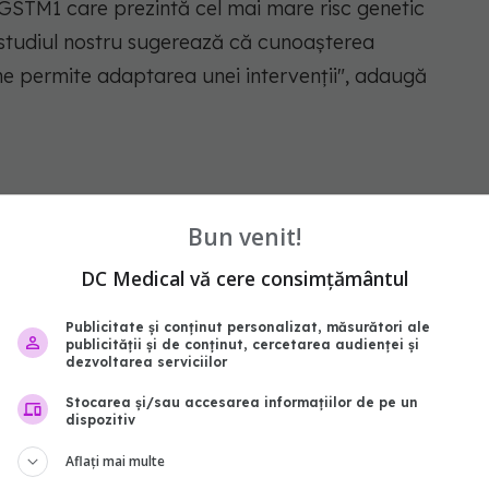
u GSTM1 care prezintă cel mai mare risc genetic
, studiul nostru sugerează că cunoașterea
ane permite adaptarea unei intervenții", adaugă
a
gena
leziuni renale
brocoli
Bun venit!
DC Medical vă cere consimțământul
abonează‑te!
Publicitate și conținut personalizat, măsurători ale
publicității și de conținut, cercetarea audienței și
dezvoltarea serviciilor
Stocarea și/sau accesarea informațiilor de pe un
dispozitiv
Aflați mai multe