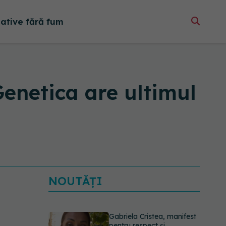
native fără fum
 Genetica are ultimul
NOUTĂȚI
Gabriela Cristea, manifest
pentru respect și