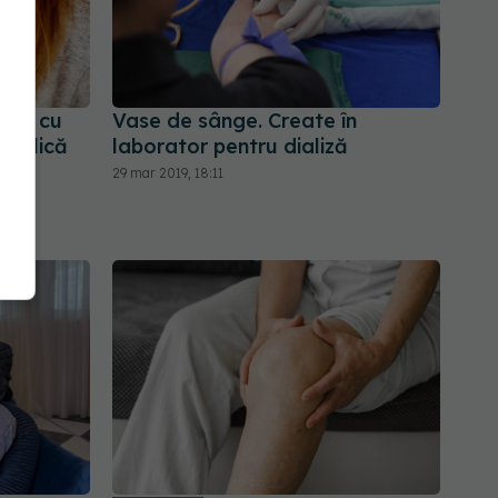
mele cu
Vase de sânge. Create în
 explică
laborator pentru dializă
nță
29 mar 2019, 18:11