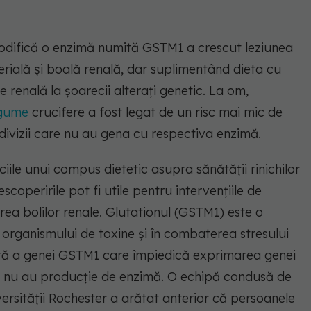
 codifică o enzimă numită GSTM1 a crescut leziunea
terială și boală renală, dar suplimentând dieta cu
 renală la șoarecii alterați genetic. La om,
gume
crucifere a fost legat de un risc mai mic de
ndivizii care nu au gena cu respectiva enzimă.
ciile unui compus dietetic asupra sănătății rinichilor
coperirile pot fi utile pentru intervențiile de
ea bolilor renale. Glutationul (GSTM1) este o
 organismului de toxine și în combaterea stresului
iantă a genei GSTM1 care împiedică exprimarea genei
e, nu au producție de enzimă. O echipă condusă de
versității Rochester a arătat anterior că persoanele