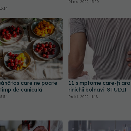
01 mai 2022, 13:20
15:14
 sănătos care ne poate
11 simptome care-ți ara
 timp de caniculă
rinichii bolnavi. STUDII
15:54
06 feb 2022, 11:18