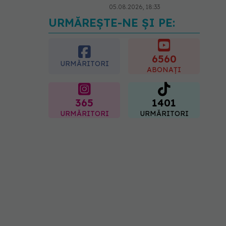
05.08.2026, 18:33
URMĂREȘTE-NE ȘI PE:
Adevărul despre
tratamentul cu doze mari
de Vitamina D în cancerul
colorectal
6560
URMĂRITORI
06.08.2026, 08:06
ABONAȚI
365
1401
URMĂRITORI
URMĂRITORI