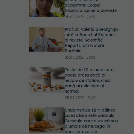
acceptare: Corpul
fiecăruia spune o poveste
05.08.2026, 21:23
Prof. dr. Valeriu Gheorghiță
intră în Board-ul Editorial
al revistei Scientific
Reports, din Nature
Portfolio
05.08.2026, 21:09
Testul de 10 minute care
poate arăta dacă ai
nevoie de statine, chiar
dacă ai colesterolul
normal
05.08.2026, 19:42
Unde trebuie să ții pâinea
când afară este caniculă.
Greșeala care o usucă sau
o umple de mucegai în
doar câteva zile