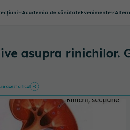
fecțiuni
Academia de sănătate
Evenimente
Alter
tive asupra rinichilor.
uie acest articol