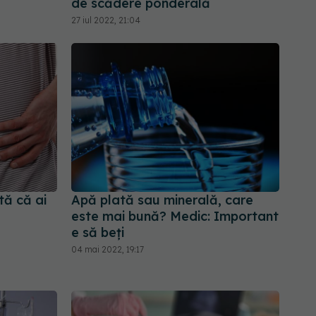
de scădere ponderală
27 iul 2022, 21:04
tă că ai
Apă plată sau minerală, care
este mai bună? Medic: Important
e să beți
04 mai 2022, 19:17