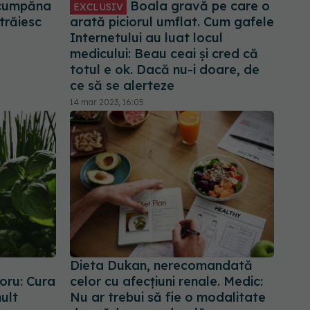
”cumpăna
Boala gravă pe care o
EXCLUSIV
 trăiesc
arată piciorul umflat. Cum gafele
Internetului au luat locul
medicului: Beau ceai și cred că
totul e ok. Dacă nu-i doare, de
ce să se alerteze
14 mar 2023, 16:05
Dieta Dukan, nerecomandată
ioru: Cura
celor cu afecțiuni renale. Medic:
mult
Nu ar trebui să fie o modalitate