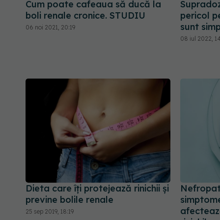
Cum poate cafeaua să ducă la
Supradoz
boli renale cronice. STUDIU
pericol p
sunt simp
06 noi 2021, 20:19
08 iul 2022, 14
Dieta care îți protejează rinichii și
Nefropat
previne bolile renale
simptome
afecteaz
25 sep 2019, 18:19