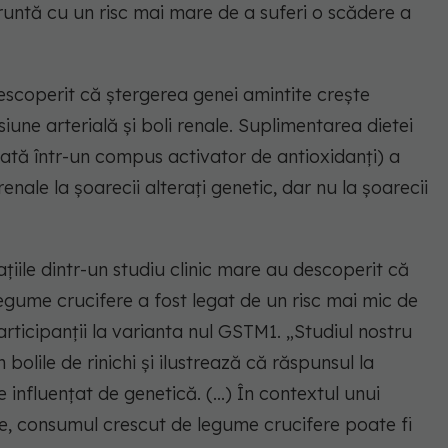
untă cu un risc mai mare de a suferi o scădere a
descoperit că ștergerea genei amintite crește
siune arterială și boli renale. Suplimentarea dietei
ată într-un compus activator de antioxidanți) a
enale la șoarecii alterați genetic, dar nu la șoarecii
iile dintr-un studiu clinic mare au descoperit că
legume crucifere a fost legat de un risc mai mic de
participanții la varianta nul GSTM1. „Studiul nostru
 bolile de rinichi și ilustrează că răspunsul la
e influențat de genetică. (...) În contextul unui
e, consumul crescut de legume crucifere poate fi