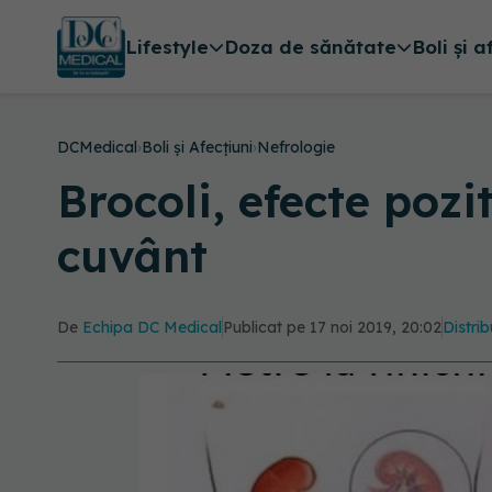
Lifestyle
Doza de sănătate
Boli și a
DCMedical
›
Boli și Afecțiuni
›
Nefrologie
Brocoli, efecte pozi
cuvânt
De
Echipa DC Medical
Publicat pe 17 noi 2019, 20:02
Distrib