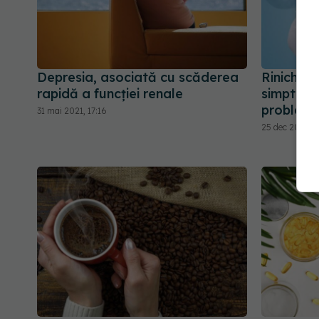
Depresia, asociată cu scăderea
Rinichii 
rapidă a funcției renale
simptome
problem
31 mai 2021, 17:16
25 dec 2020, 