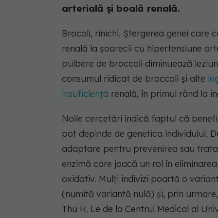
arterială și boală renală.
Brocoli, rinichi. Ștergerea genei care
renală la șoarecii cu hipertensiune ar
pulbere de broccoli diminuează leziune
consumul ridicat de broccoli și alte
le
insuficiență
renală, în primul rând la i
Noile cercetări indică faptul că benefi
pot depinde de genetica individului. Des
adaptare pentru prevenirea sau tratar
enzimă care joacă un rol în eliminarea
oxidativ. Mulți indivizi poartă o var
(numită variantă nulă) și, prin urmar
Thu H. Le de la Centrul Medical al Uni