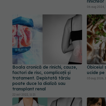
rinichilor
06 aug 2024, 
Boala cronică de rinichi, cauze,
Obiceiul
factori de risc, complicații și
ucide pe
tratament. Depistată târziu
03 aug 2026, 
poate duce la dializă sau
transplant renal
22 oct 2022, 11:21