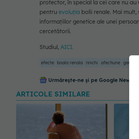
protector, în special la cei care nu a
pentru
evoluția
bolii renale. Mai mult
informațiilor genetice ale unei perso
cercetătorii.
Studiul,
AICI.
efecte
boala renala
rinichi
afectiune
genetic
Urmărește-ne și pe Google News - 
ARTICOLE SIMILARE