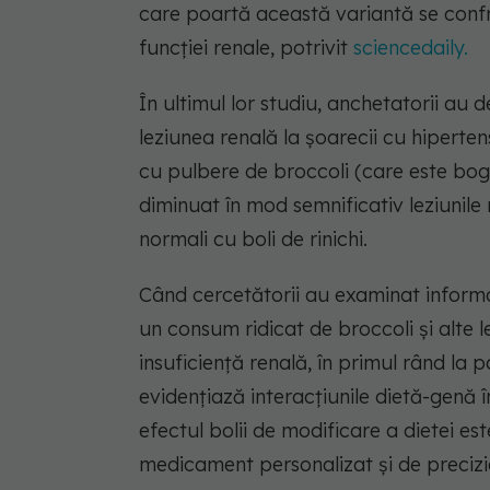
care poartă această variantă se confr
funcției renale, potrivit
sciencedaily.
În ultimul lor studiu, anchetatorii au 
leziunea renală la șoarecii cu hiperten
cu pulbere de broccoli (care este bog
diminuat în mod semnificativ leziunile r
normali cu boli de rinichi.
Când cercetătorii au examinat informaț
un consum ridicat de broccoli și alte 
insuficiență renală, în primul rând la 
evidențiază interacțiunile dietă-genă în
efectul bolii de modificare a dietei est
medicament personalizat și de precizi