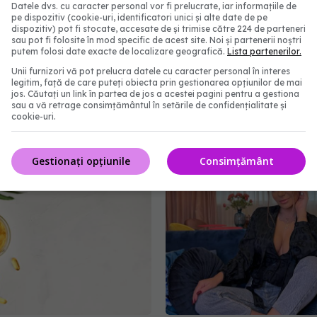
Datele dvs. cu caracter personal vor fi prelucrate, iar informațiile de
pe dispozitiv (cookie-uri, identificatori unici și alte date de pe
dispozitiv) pot fi stocate, accesate de și trimise către 224 de parteneri
sau pot fi folosite în mod specific de acest site. Noi și partenerii noștri
putem folosi date exacte de localizare geografică.
Lista partenerilor.
Unii furnizori vă pot prelucra datele cu caracter personal în interes
bolnavi? Semne și
Canicula, apa și proble
legitim, față de care puteți obiecta prin gestionarea opțiunilor de mai
 care arată că ai
rinichii, Dr Dragoș Dorin
jos. Căutați un link în partea de jos a acestei pagini pentru a gestiona
sau a vă retrage consimțământul în setările de confidențialitate și
e
cum să NU faci insuficie
cookie-uri.
renală vara
18:54
28 iun 2019, 17:20
Gestionați opțiunile
Consimțământ