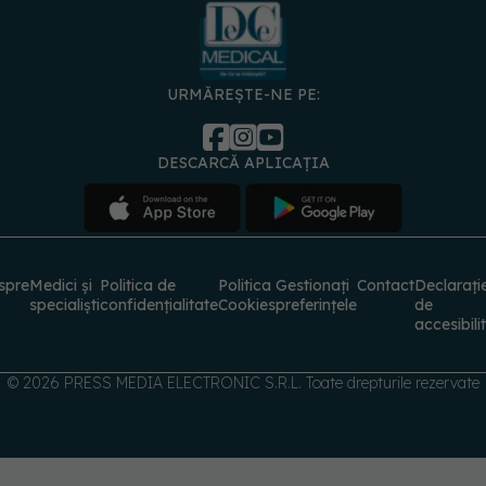
URMĂREȘTE-NE PE:
DESCARCĂ APLICAȚIA
spre
Medici și
Politica de
Politica
Gestionați
Contact
Declarați
specialiști
confidențialitate
Cookies
preferințele
de
accesibili
© 2026 PRESS MEDIA ELECTRONIC S.R.L. Toate drepturile rezervate