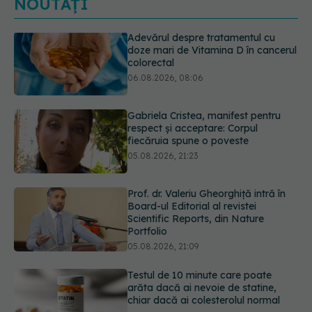
NOUTĂȚI
Gabriela Cristea, manifest pentru
respect și acceptare: Corpul
fiecăruia spune o poveste
05.08.2026, 21:23
Prof. dr. Valeriu Gheorghiță intră în
Board-ul Editorial al revistei
Scientific Reports, din Nature
Portfolio
05.08.2026, 21:09
Testul de 10 minute care poate
arăta dacă ai nevoie de statine,
chiar dacă ai colesterolul normal
05.08.2026, 19:42
Unde trebuie să ții pâinea când
afară este caniculă. Greșeala care o