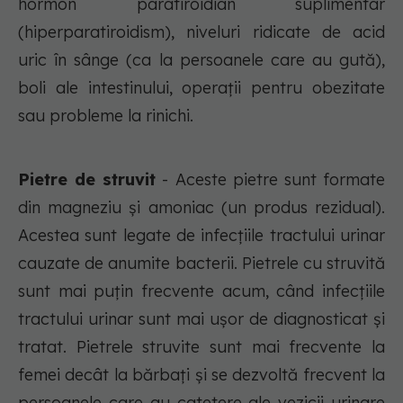
hormon paratiroidian suplimentar
(hiperparatiroidism), niveluri ridicate de acid
uric în sânge (ca la persoanele care au gută),
boli ale intestinului, operații pentru obezitate
sau probleme la rinichi.
Pietre de struvit
- Aceste pietre sunt formate
din magneziu și amoniac (un produs rezidual).
Acestea sunt legate de infecțiile tractului urinar
cauzate de anumite bacterii. Pietrele cu struvită
sunt mai puțin frecvente acum, când infecțiile
tractului urinar sunt mai ușor de diagnosticat și
tratat. Pietrele struvite sunt mai frecvente la
femei decât la bărbați și se dezvoltă frecvent la
persoanele care au catetere ale vezicii urinare