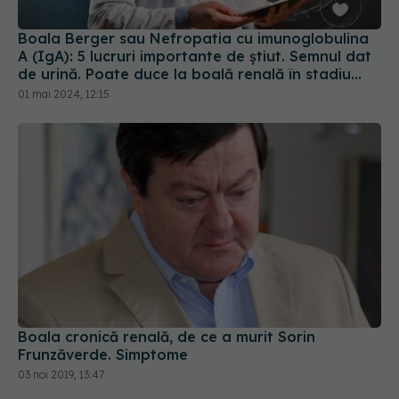
Boala Berger sau Nefropatia cu imunoglobulina
A (IgA): 5 lucruri importante de știut. Semnul dat
de urină. Poate duce la boală renală în stadiu
final în 10 ani
01 mai 2024, 12:15
Boala cronică renală, de ce a murit Sorin
Frunzăverde. Simptome
03 noi 2019, 13:47