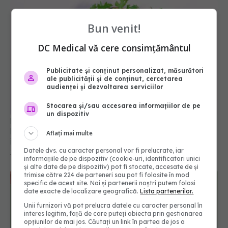
Bun venit!
DC Medical vă cere consimțământul
Publicitate și conținut personalizat, măsurători
ale publicității și de conținut, cercetarea
audienței și dezvoltarea serviciilor
Stocarea și/sau accesarea informațiilor de pe
un dispozitiv
Rucola, cea mai bună pentru sănătatea rinichilor.
Previne cancerul de sân, colon, uter și protejează
Aflați mai multe
inima
Datele dvs. cu caracter personal vor fi prelucrate, iar
30 iul 2022, 08:53
informațiile de pe dispozitiv (cookie-uri, identificatori unici
și alte date de pe dispozitiv) pot fi stocate, accesate de și
trimise către 224 de parteneri sau pot fi folosite în mod
specific de acest site. Noi și partenerii noștri putem folosi
date exacte de localizare geografică.
Lista partenerilor.
Unii furnizori vă pot prelucra datele cu caracter personal în
interes legitim, față de care puteți obiecta prin gestionarea
opțiunilor de mai jos. Căutați un link în partea de jos a