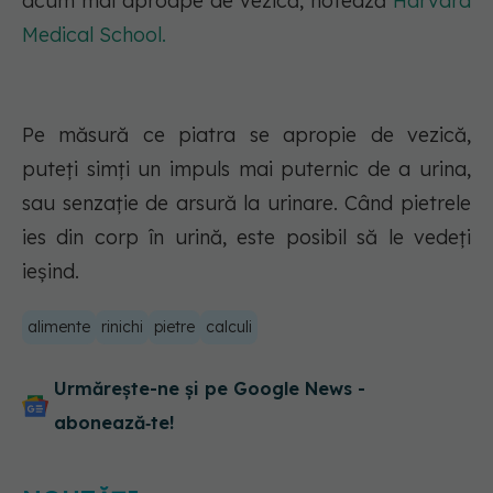
acum mai aproape de vezică, notează
Harvard
Medical School.
Pe măsură ce piatra se apropie de vezică,
puteți simți un impuls mai puternic de a urina,
sau senzație de arsură la urinare. Când pietrele
ies din corp în urină, este posibil să le vedeți
ieșind.
alimente
rinichi
pietre
calculi
Urmărește-ne și pe Google News -
abonează‑te!