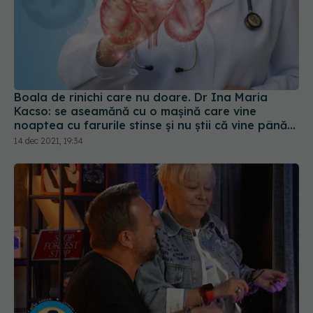
Boala de rinichi care nu doare. Dr Ina Maria
Kacso: se aseamănă cu o maşină care vine
noaptea cu farurile stinse şi nu ştii că vine până
nu te izbeşte
14 dec 2021, 19:34