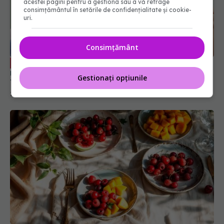
acestei pagini pentru a gestiona sau a vă retrage
consimțământul în setările de confidențialitate și cookie-
uri.
Consimțământ
Berea fără alcool, băutura care spală
EXCLUSIV
rinichii. Mihai Dobra: Face o formă de hidratare.
Gestionați opțiunile
Toți ar trebui să o avem în vedere
25 noi 2023, 09:49