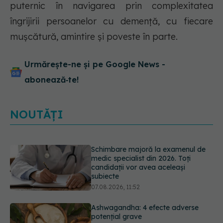
puternic în navigarea prin complexitatea
îngrijirii persoanelor cu demență, cu fiecare
mușcătură, amintire și poveste în parte.
Urmărește-ne și pe Google News -
abonează‑te!
NOUTĂȚI
Ashwagandha: 4 efecte adverse
potențial grave
07.08.2026, 11:03
EXCLUSIV
Ce grăbește apariția
ridurilor. Nu este doar vârsta. Ce