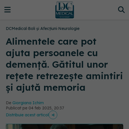
DCMedical
›
Boli și Afecțiuni
›
Neurologie
Alimentele care pot
ajuta persoanele cu
demență. Gătitul unor
rețete retrezește amintiri
și ajută memoria
De
Giorgiana Ichim
Publicat pe 04 feb 2025, 20:37
Distribuie acest articol