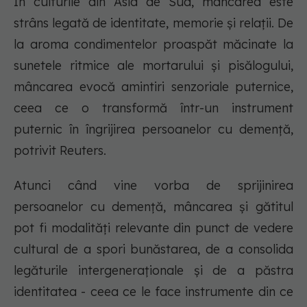
În culturile din Asia de Sud, mâncarea este
strâns legată de identitate, memorie și relații. De
la aroma condimentelor proaspăt măcinate la
sunetele ritmice ale mortarului și pisălogului,
mâncarea evocă amintiri senzoriale puternice,
ceea ce o transformă într-un instrument
puternic în îngrijirea persoanelor cu demență,
potrivit Reuters.
Atunci când vine vorba de sprijinirea
persoanelor cu demență, mâncarea și gătitul
pot fi modalități relevante din punct de vedere
cultural de a spori bunăstarea, de a consolida
legăturile intergeneraționale și de a păstra
identitatea - ceea ce le face instrumente din ce