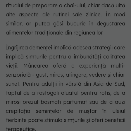
ritualul de preparare a chai-ului, chiar dacă uită
alte aspecte ale rutinei sale zilnice. În mod
similar, ar putea găsi bucurie în degustarea
alimentelor tradiționale din regiunea lor.
Îngrijirea demenței implică adesea strategii care
implică simțurile pentru a îmbunătăți calitatea
vieții. Mâncarea oferă o experiență multi-
senzorială - gust, miros, atingere, vedere și chiar
sunet. Pentru adulții în vârstă din Asia de Sud,
faptul de a rostogoli aluatul pentru rotis, de a
mirosi orezul basmati parfumat sau de a auzi
crepitația semințelor de muștar în uleiul
fierbinte poate stimula simțurile și oferi beneficii
terapeutice.