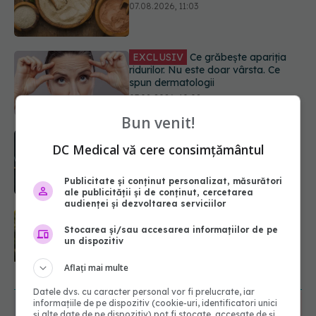
spun dermatologii
07.08.2026, 10:02
Ce se întâmplă cu colesterolul când
consumăm lactate integrale?
07.08.2026, 09:12
Bun venit!
Alergia la ambrozie: 4 lucruri
esențiale despre simptome,
DC Medical vă cere consimțământul
prevenție și tratament, explicate de
dr. Tudor Ciuhodaru
Publicitate și conținut personalizat, măsurători
07.08.2026, 08:21
ale publicității și de conținut, cercetarea
audienței și dezvoltarea serviciilor
Schimbare majoră la examenul de
medic specialist din 2026. Toți
Stocarea și/sau accesarea informațiilor de pe
candidații vor avea aceleași
un dispozitiv
subiecte
Aflați mai multe
07.08.2026, 11:52
URMĂREȘTE-NE ȘI PE:
Datele dvs. cu caracter personal vor fi prelucrate, iar
informațiile de pe dispozitiv (cookie-uri, identificatori unici
și alte date de pe dispozitiv) pot fi stocate, accesate de și