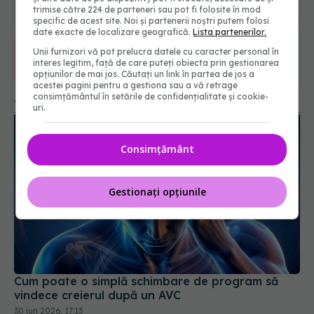
6560
URMĂRITORI
trimise către 224 de parteneri sau pot fi folosite în mod
ABONAȚI
specific de acest site. Noi și partenerii noștri putem folosi
date exacte de localizare geografică.
Lista partenerilor.
Unii furnizori vă pot prelucra datele cu caracter personal în
365
1401
interes legitim, față de care puteți obiecta prin gestionarea
opțiunilor de mai jos. Căutați un link în partea de jos a
URMĂRITORI
URMĂRITORI
acestei pagini pentru a gestiona sau a vă retrage
ARTICOLE SIMILARE
consimțământul în setările de confidențialitate și cookie-
uri.
Consimțământ
Gestionați opțiunile
Cum poate o simplă schimbare de program să
vindece creierul după un AVC
30 iun 2026, 17:13