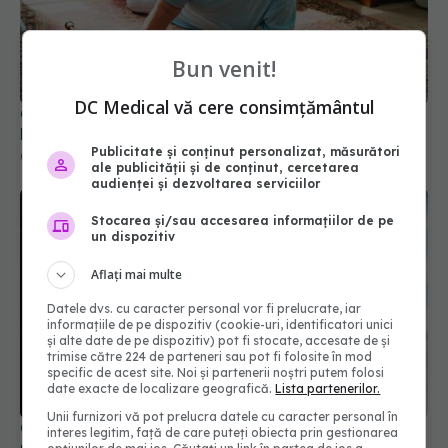
Bun venit!
DC Medical vă cere consimțământul
Cum apar căzăturile la vârstnici și pacienții cu
Parkinson
Publicitate și conținut personalizat, măsurători
04 apr 2026, 17:00
ale publicității și de conținut, cercetarea
audienței și dezvoltarea serviciilor
Stocarea și/sau accesarea informațiilor de pe
un dispozitiv
Aflați mai multe
Datele dvs. cu caracter personal vor fi prelucrate, iar
informațiile de pe dispozitiv (cookie-uri, identificatori unici
și alte date de pe dispozitiv) pot fi stocate, accesate de și
trimise către 224 de parteneri sau pot fi folosite în mod
specific de acest site. Noi și partenerii noștri putem folosi
date exacte de localizare geografică.
Lista partenerilor.
Unii furnizori vă pot prelucra datele cu caracter personal în
O mănușă inteligentă ar putea schimba
interes legitim, față de care puteți obiecta prin gestionarea