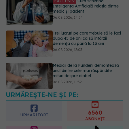
EXCLUSIV
Cum schimbă
Inteligența Artificială relația dintre
medic și pacient
06.08.2026, 14:34
Trei lucruri pe care trebuie să le faci
după 45 de ani ca să întârzii
demența cu până la 13 ani
06.08.2026, 13:03
Medicii de la Fundeni demontează
unul dintre cele mai răspândite
mituri despre diabet
06.08.2026, 11:52
URMĂREȘTE-NE ȘI PE:
EXCLUSIV
Tratamentul modern al
cancerelor ginecologice. Dr. Sorin
Bogdan (SANADOR), la DC Medical
6560
și DC News
URMĂRITORI
ABONAȚI
06.08.2026, 10:29