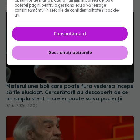
recuperarea mâinii după AVC
opțiunilor de mai jos. Căutați un link în partea de jos a
acestei pagini pentru a gestiona sau a vă retrage
26 iul 2026, 15:50
consimțământul în setările de confidențialitate și cookie-
uri.
Consimțământ
Gestionați opțiunile
Misterul unei boli care poate fura vederea începe
să fie elucidat. Cercetătorii au descoperit de ce
un simplu stent în creier poate salva pacienții
23 iul 2026, 22:00