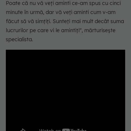
Poate că nu vă veți aminti ce-am spus cu cinci
minute în urmă, dar vă veți aminti cum v-am
făcut să vă simțiți. Sunteți mai mult decât suma
lucrurilor pe care vi le amintiți"
, mărturisește
specialista.