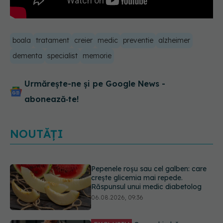
boala
tratament
creier
medic
preventie
alzheimer
dementa
specialist
memorie
Urmărește-ne și pe Google News -
abonează‑te!
NOUTĂȚI
Pepenele roșu sau cel galben: care
crește glicemia mai repede.
Răspunsul unui medic diabetolog
06.08.2026, 09:36