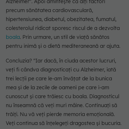
Alzheimer". Apoi amintește că alți factori
precum sănătatea cardiovasculară,
hipertensiunea, diabetul, obezitatea, fumatul,
colesterolul ridicat sporesc riscul de a dezvolta
boala
. Prin urmare, un stil de viață sănătos
pentru inimă și o dietă mediteraneană ar ajuta.
Concluzia?
"Iar dacă, în ciuda acestor lucruri,
veți fi cândva diagnosticați cu Alzheimer, iată
trei lecții pe care le-am învățat de la bunica
mea și de la zecile de oameni pe care i-am
cunoscut și care trăiesc cu boala. Diagnosticul
nu înseamnă că veți muri mâine. Continuați să
trăiți. Nu vă veți pierde memoria emoțională.
Veți continua să înțelegeți dragostea și bucuria.