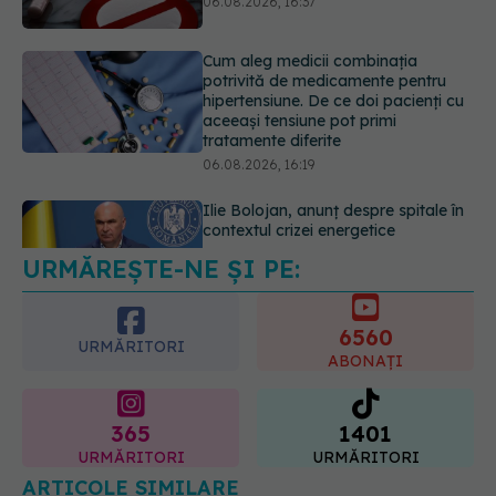
tratamente diferite
06.08.2026, 16:19
Ilie Bolojan, anunț despre spitale în
contextul crizei energetice
06.08.2026, 15:24
URMĂREȘTE-NE ȘI PE:
EXCLUSIV
Cancerele ginecologice
care pot fi tratate fără operație. Dr.
Sorin Bogdan (SANADOR): Chirurgia
6560
este indicată doar punctual, pentru
URMĂRITORI
anumite categorii de paciente
ABONAȚI
06.08.2026, 19:05
365
1401
URMĂRITORI
URMĂRITORI
ARTICOLE SIMILARE