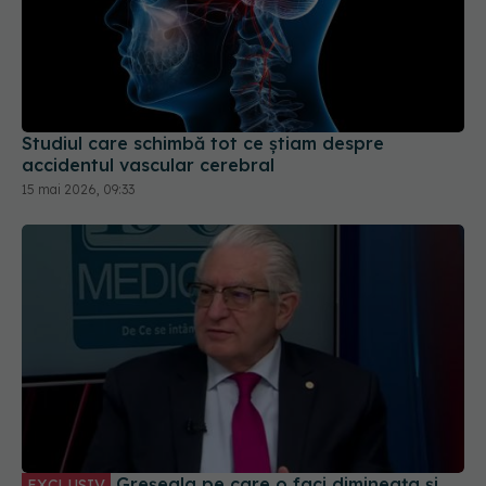
Studiul care schimbă tot ce știam despre
accidentul vascular cerebral
15 mai 2026, 09:33
Greșeala pe care o faci dimineața și
EXCLUSIV
care îți distruge creierul. Vlad Ciurea, avertisment
21 ian 2026, 08:39