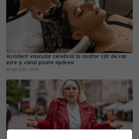
Accident vascular cerebral la coafor cât de rar
este și când poate apărea
30 apr 2026, 20:01
De ce uităm unde punem lucrurile când suntem pe