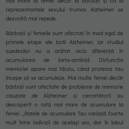
mai mare la femei decât la bărbați și că la
reprezentantele sexului frumos Alzheimer se
dezvoltă mai repede.
Bărbații și femeile sunt afectați în mod egal de
primele etape ale bolii Alzheimer, iar studiul
suedezilor nu a arătat nicio diferență în
acumularea de beta-amiloid. Disfuncția
memoriei apare mai târziu, când proteina tau
începe să se acumuleze. Mai multe femei decât
bărbați sunt afectate de probleme de memorie
cauzate de Alzheimer și cercetătorii au
descoperit o rată mai mare de acumulare la
femei. „Ratele de acumulare Tau variază foarte
mult între indivizii de același sex, dar în lobul