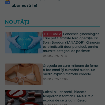
abonează‑te!
NOUTĂȚI
Greșeala pe care milioane de femei
o fac când își cumpără sutien. Un
medic explică metoda corectă
06.08.2026, 18:08
Colebil și Panzcebil, blocate
temporar în farmacii. ANMDMR
explică de ce a luat măsura
06.08.2026, 16:37
Cum aleg medicii combinația
potrivită de medicamente pentru
hipertensiune. De ce doi pacienți cu
aceeași tensiune pot primi