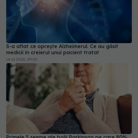
S-a aflat ce oprește Alzheimerul. Ce au găsit
medicii în creierul unui pacient tratat
14 iul 2026, 09:00
Primele 5 semne ale bolii Parkinson pe care 80%
dintre oameni le ignoră. Nu e vorba doar despre
tremor
05 aug 2026, 17:31