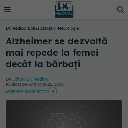
DCMedical
›
Boli și Afecțiuni
›
Neurologie
Alzheimer se dezvoltă
mai repede la femei
decât la bărbați
De
Echipa DC Medical
Publicat pe 29 mar 2021, 10:06
Distribuie acest articol