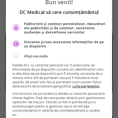
fugă?
Bun venit!
02 iun 2026, 20:32
DC Medical vă cere consimțământul
Publicitate și conținut personalizat, măsurători
ale publicității și de conținut, cercetarea
audienței și dezvoltarea serviciilor
Stocarea și/sau accesarea informațiilor de pe
un dispozitiv
Aflați mai multe
Datele dvs. cu caracter personal vor fi prelucrate, iar
informațiile de pe dispozitiv (cookie-uri, identificatori unici
și alte date de pe dispozitiv) pot fi stocate, accesate de și
Misterul unei boli care poate fura vederea începe
trimise către 224 de parteneri sau pot fi folosite în mod
specific de acest site. Noi și partenerii noștri putem folosi
să fie elucidat. Cercetătorii au descoperit de ce
date exacte de localizare geografică.
Lista partenerilor.
un simplu stent în creier poate salva pacienții
Unii furnizori vă pot prelucra datele cu caracter personal în
23 iul 2026, 22:00
interes legitim, față de care puteți obiecta prin gestionarea
opțiunilor de mai jos. Căutați un link în partea de jos a
acestei pagini pentru a gestiona sau a vă retrage
consimțământul în setările de confidențialitate și cookie-
uri.