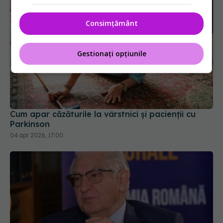
Consimțământ
Gestionați opțiunile
Cum apar căzăturile la vârstnici și pacienții cu
Parkinson
04 apr 2026, 17:00