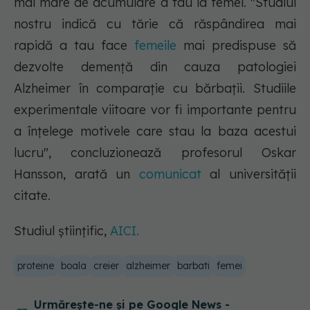
mai mare de acumulare a tau la femei. "Studiul
nostru indică cu tărie că răspândirea mai
rapidă a tau face
femeile
mai predispuse să
dezvolte demență din cauza patologiei
Alzheimer în comparație cu bărbații. Studiile
experimentale viitoare vor fi importante pentru
a înțelege motivele care stau la baza acestui
lucru", concluzionează profesorul Oskar
Hansson, arată un
comunicat
al universității
citate.
Studiul științific,
AICI.
proteine
boala
creier
alzheimer
barbati
femei
Urmărește-ne și pe Google News -