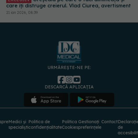
URMĂREȘTE-NE PE:
DESCARCĂ APLICAȚIA
spre
Medici și
Politica de
Politica
Gestionați
Contact
Declarați
specialiști
confidențialitate
Cookies
preferințele
de
accesibili
© 2026 PRESS MEDIA ELECTRONIC S.R.L. Toate drepturile rezervate