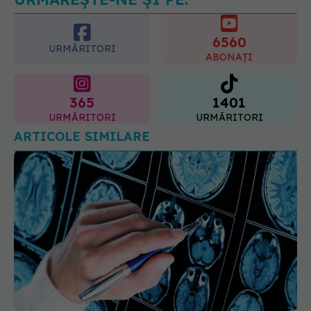
este "codul cromatic" al generațiilor
6560
07.08.2026, 21:29
URMĂRITORI
ABONAȚI
365
1401
URMĂRITORI
URMĂRITORI
ARTICOLE SIMILARE
Ce au găsit cercetătorii în creierul persoanelor cu
Alzheimer ar putea schimba tratamentul bolii