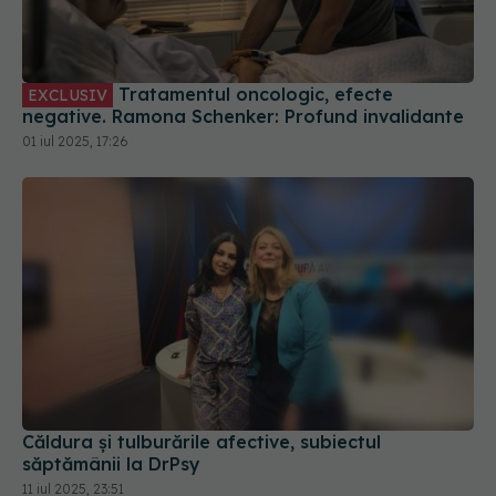
Tratamentul oncologic, efecte
EXCLUSIV
negative. Ramona Schenker: Profund invalidante
01 iul 2025, 17:26
Căldura și tulburările afective, subiectul
săptămânii la DrPsy
11 iul 2025, 23:51