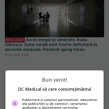
Acces inegal la sănătate. Radu
EXCLUSIV
Gănescu: Zona rurală este foarte deficitară la
serviciile medicale. Pacienții ajung târziu
19 iun 2025, 23:39
Bun venit!
DC Medical vă cere consimțământul
Publicitate și conținut personalizat, măsurători
ale publicității și de conținut, cercetarea
audienței și dezvoltarea serviciilor