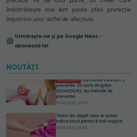
precoce. Pe de altă parte, un creier care
îmbătrânește mai lent poate oferi protecție
împotriva unor astfel de afecțiuni.
Urmărește-ne și pe Google News -
abonează‑te!
NOUTĂȚI
Testul din deget care ar putea
indica riscul pentru 8 boli majore
07.08.2026, 18:34
Dieta care poate crește brusc
colesterolul. Cine este mai expus
07.08.2026, 17:22