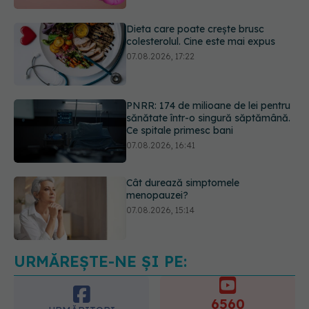
PNRR: 174 de milioane de lei pentru
sănătate într-o singură săptămână.
Ce spitale primesc bani
07.08.2026, 16:41
Cât durează simptomele
menopauzei?
07.08.2026, 15:14
EXCLUSIV
Cancerele care pot fi
prevenite. Dr. Sorin Bogdan
(SANADOR): Au metode de
prevenție
07.08.2026, 20:09
URMĂREȘTE-NE ȘI PE:
6560