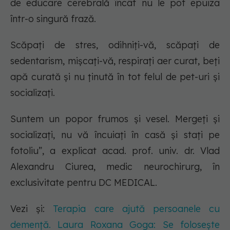
de educare cerebrală încât nu le pot epuiza
într-o singură frază.
Scăpați de stres, odihniți-vă, scăpați de
sedentarism, mișcați-vă, respirați aer curat, beți
apă curată și nu ținută în tot felul de pet-uri și
socializați.
Suntem un popor frumos și vesel. Mergeți și
socializați, nu vă încuiați în casă și stați pe
fotoliu”, a explicat acad. prof. univ. dr. Vlad
Alexandru Ciurea, medic neurochirurg, în
exclusivitate pentru DC MEDICAL.
Vezi și:
Terapia care ajută persoanele cu
demență. Laura Roxana Goga: Se folosește