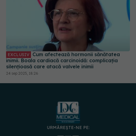
Cum afectează hormonii sănătatea
EXCLUSIV
inimii. Boala cardiacă carcinoidă: complicația
silențioasă care atacă valvele inimii
24 sep 2025, 18:26
URMĂREȘTE-NE PE: