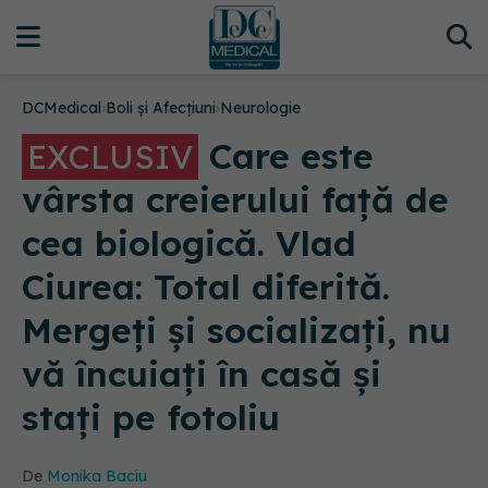
DCMedical
›
Boli și Afecțiuni
›
Neurologie
Care este
EXCLUSIV
vârsta creierului față de
cea biologică. Vlad
Ciurea: Total diferită.
Mergeți și socializați, nu
vă încuiați în casă și
stați pe fotoliu
De
Monika Baciu