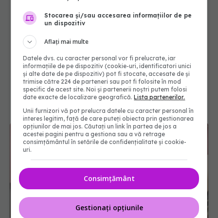
Stocarea și/sau accesarea informațiilor de pe
un dispozitiv
Aflați mai multe
Datele dvs. cu caracter personal vor fi prelucrate, iar
informațiile de pe dispozitiv (cookie-uri, identificatori unici
și alte date de pe dispozitiv) pot fi stocate, accesate de și
trimise către 224 de parteneri sau pot fi folosite în mod
specific de acest site. Noi și partenerii noștri putem folosi
date exacte de localizare geografică.
Lista partenerilor.
Unii furnizori vă pot prelucra datele cu caracter personal în
interes legitim, față de care puteți obiecta prin gestionarea
opțiunilor de mai jos. Căutați un link în partea de jos a
acestei pagini pentru a gestiona sau a vă retrage
consimțământul în setările de confidențialitate și cookie-
uri.
Consimțământ
Gestionați opțiunile