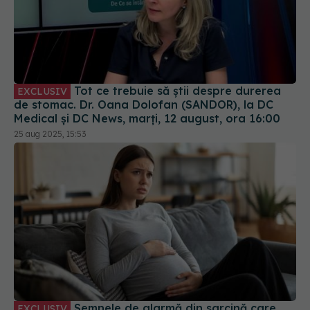
Tot ce trebuie să știi despre durerea
EXCLUSIV
de stomac. Dr. Oana Dolofan (SANDOR), la DC
Medical și DC News, marți, 12 august, ora 16:00
25 aug 2025, 15:53
Semnele de alarmă din sarcină care
EXCLUSIV