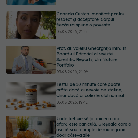
fiecăruia spune o poveste
05.08.2026, 21:23
Prof. dr. Valeriu Gheorghiță intră în
Board-ul Editorial al revistei
Scientific Reports, din Nature
Portfolio
05.08.2026, 21:09
Testul de 10 minute care poate
arăta dacă ai nevoie de statine,
chiar dacă ai colesterolul normal
05.08.2026, 19:42
Unde trebuie să ții pâinea când
afară este caniculă. Greșeala care o
usucă sau o umple de mucegai în
doar câteva zile
05.08.2026, 18:33
Adevărul despre tratamentul cu
doze mari de Vitamina D în cancerul