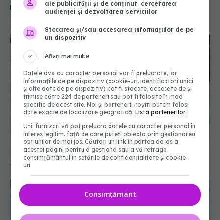
ale publicității și de conținut, cercetarea
medicii în creierul unui pacient tratat
audienței și dezvoltarea serviciilor
14 iul 2026, 09:00
Stocarea și/sau accesarea informațiilor de pe
un dispozitiv
Aflați mai multe
Datele dvs. cu caracter personal vor fi prelucrate, iar
informațiile de pe dispozitiv (cookie-uri, identificatori unici
și alte date de pe dispozitiv) pot fi stocate, accesate de și
trimise către 224 de parteneri sau pot fi folosite în mod
specific de acest site. Noi și partenerii noștri putem folosi
date exacte de localizare geografică.
Lista partenerilor.
Unii furnizori vă pot prelucra datele cu caracter personal în
interes legitim, față de care puteți obiecta prin gestionarea
opțiunilor de mai jos. Căutați un link în partea de jos a
acestei pagini pentru a gestiona sau a vă retrage
10 factori de risc pentru demență
consimțământul în setările de confidențialitate și cookie-
12 mai 2026, 14:53
uri.
Consimțământ