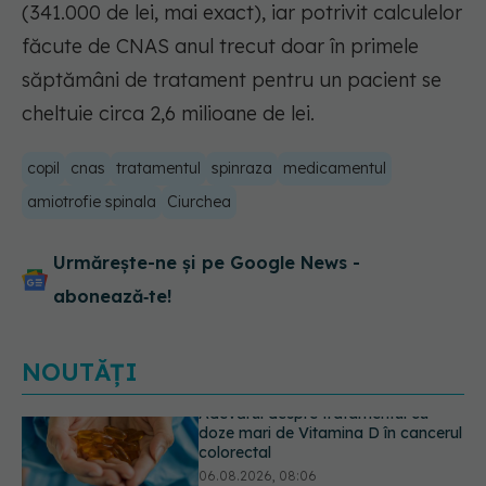
(341.000 de lei, mai exact), iar potrivit calculelor
făcute de CNAS anul trecut doar în primele
săptămâni de tratament pentru un pacient se
cheltuie circa 2,6 milioane de lei.
copil
cnas
tratamentul
spinraza
medicamentul
amiotrofie spinala
Ciurchea
Urmărește-ne și pe Google News -
abonează‑te!
NOUTĂȚI
Gabriela Cristea, manifest pentru
respect și acceptare: Corpul