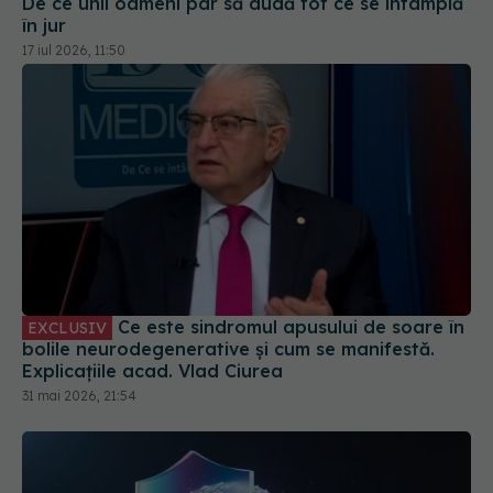
De ce unii oameni par să audă tot ce se întâmplă
în jur
17 iul 2026, 11:50
Ce este sindromul apusului de soare în
EXCLUSIV
bolile neurodegenerative și cum se manifestă.
Explicațiile acad. Vlad Ciurea
31 mai 2026, 21:54