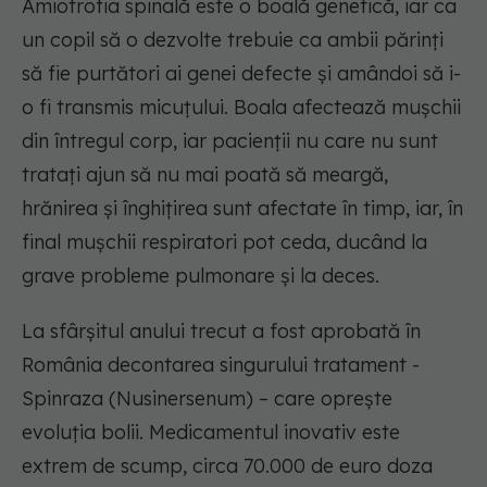
Amiotrofia spinală este o boală genetică, iar ca
un copil să o dezvolte trebuie ca ambii părinți
să fie purtători ai genei defecte și amândoi să i-
o fi transmis micuțului. Boala afectează mușchii
din întregul corp, iar pacienții nu care nu sunt
tratați ajun să nu mai poată să meargă,
hrănirea și înghițirea sunt afectate în timp, iar, în
final mușchii respiratori pot ceda, ducând la
grave probleme pulmonare și la deces.
La sfârșitul anului trecut a fost aprobată în
România decontarea singurului tratament -
Spinraza (Nusinersenum) – care oprește
evoluția bolii. Medicamentul inovativ este
extrem de scump, circa 70.000 de euro doza