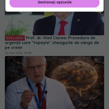
Gestionați opțiunile
Prof. dr. Vlad Ciurea: Procedura de
EXCLUSIV
urgență care "topește" cheagurile de sânge de
pe creier
20 mai 2026, 23:48