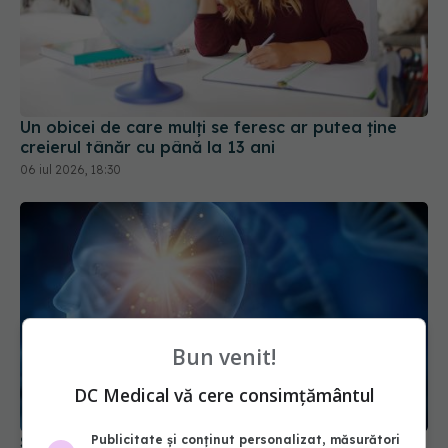
Un obicei de care mulți se feresc ar putea ține
creierul tânăr cu până la 13 ani
06 iul 2026, 18:30
Bun venit!
DC Medical vă cere consimțământul
S-a aflat ce oprește Alzheimerul. Ce au găsit
Publicitate și conținut personalizat, măsurători