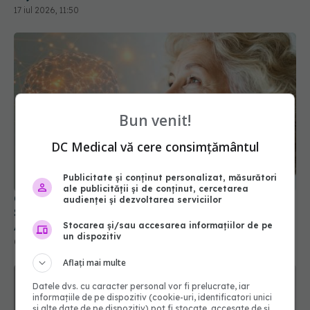
17 iul 2026, 11:50
Bun venit!
DC Medical vă cere consimțământul
Publicitate și conținut personalizat, măsurători
ale publicității și de conținut, cercetarea
Ce se întâmplă în creierul tău după 50 de ani.
audienței și dezvoltarea serviciilor
Schimbarea invizibilă care deschide drumul spre
Alzheimer
Stocarea și/sau accesarea informațiilor de pe
un dispozitiv
04 aug 2026, 07:44
Aflați mai multe
Datele dvs. cu caracter personal vor fi prelucrate, iar
informațiile de pe dispozitiv (cookie-uri, identificatori unici
și alte date de pe dispozitiv) pot fi stocate, accesate de și