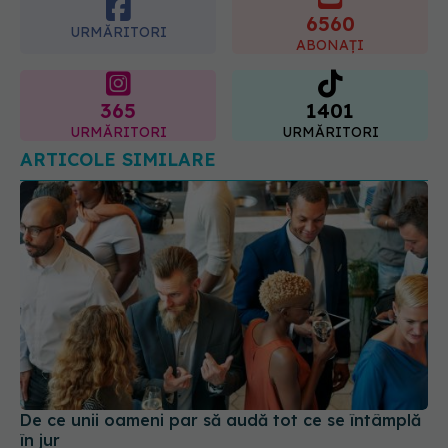
6560
URMĂRITORI
ABONAȚI
365
1401
URMĂRITORI
URMĂRITORI
ARTICOLE SIMILARE
De ce unii oameni par să audă tot ce se întâmplă
în jur