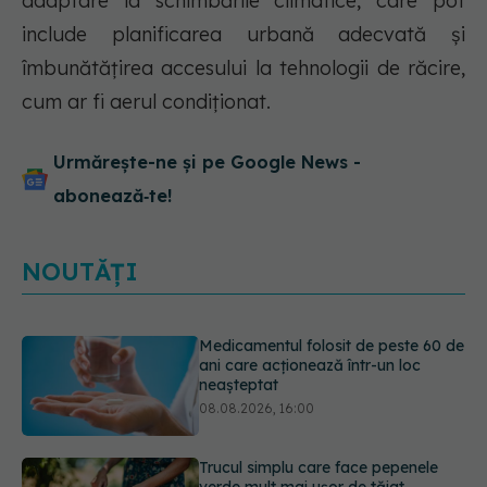
adaptare la schimbările climatice, care pot
include planificarea urbană adecvată și
îmbunătățirea accesului la tehnologii de răcire,
cum ar fi aerul condiționat.
Urmărește-ne și pe Google News -
abonează‑te!
NOUTĂȚI
Trucul simplu care face pepenele
verde mult mai ușor de tăiat
08.08.2026, 15:32
Diagnosticele de autism la fete au