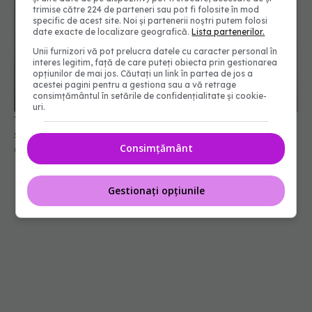
trimise către 224 de parteneri sau pot fi folosite în mod
specific de acest site. Noi și partenerii noștri putem folosi
date exacte de localizare geografică.
Lista partenerilor.
Unii furnizori vă pot prelucra datele cu caracter personal în
interes legitim, față de care puteți obiecta prin gestionarea
opțiunilor de mai jos. Căutați un link în partea de jos a
acestei pagini pentru a gestiona sau a vă retrage
consimțământul în setările de confidențialitate și cookie-
uri.
Tot ce trebuie să știi despre migrena cu aură:
simptome, faze și impact asupra vieții
Consimțământ
07 apr 2026, 21:52
Gestionați opțiunile