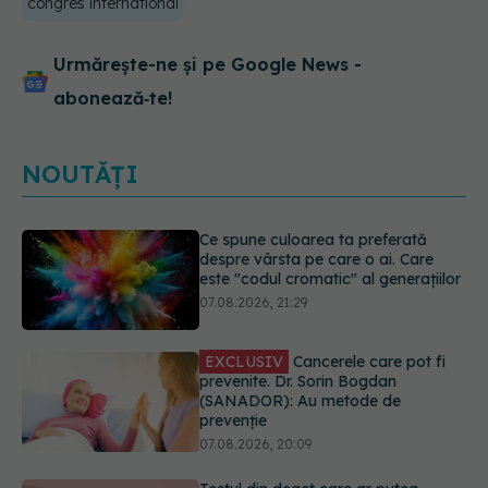
congres international
Urmărește-ne și pe Google News -
abonează‑te!
NOUTĂȚI
EXCLUSIV
Cancerele care pot fi
prevenite. Dr. Sorin Bogdan
(SANADOR): Au metode de
prevenție
07.08.2026, 20:09
Testul din deget care ar putea
indica riscul pentru 8 boli majore
07.08.2026, 18:34