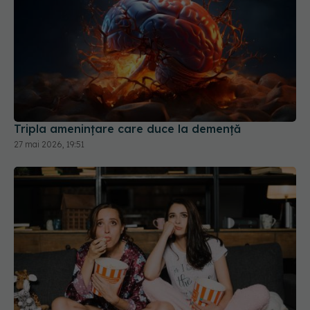
Tripla amenințare care duce la demență
27 mai 2026, 19:51
Ce se întâmplă în creierul tău când te uiți la un
film: cortexul frontal alege între sunet și imagine
23 iun 2026, 15:01