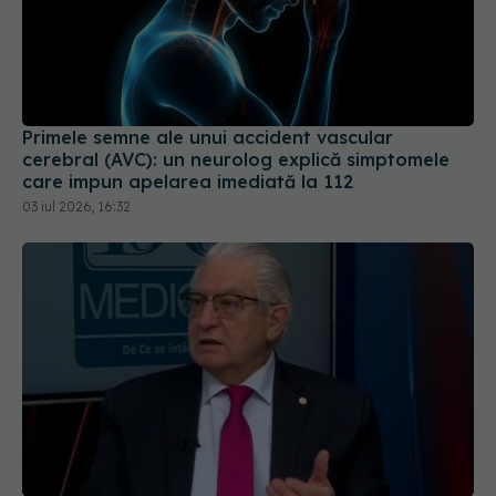
Primele semne ale unui accident vascular
cerebral (AVC): un neurolog explică simptomele
care impun apelarea imediată la 112
03 iul 2026, 16:32
Ce este sindromul apusului de soare în
EXCLUSIV
bolile neurodegenerative și cum se manifestă.
Explicațiile acad. Vlad Ciurea
31 mai 2026, 21:54