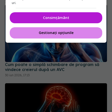
uri.
Consimțământ
Gestionați opțiunile
Cum poate o simplă schimbare de program să
vindece creierul după un AVC
30 iun 2026, 17:13