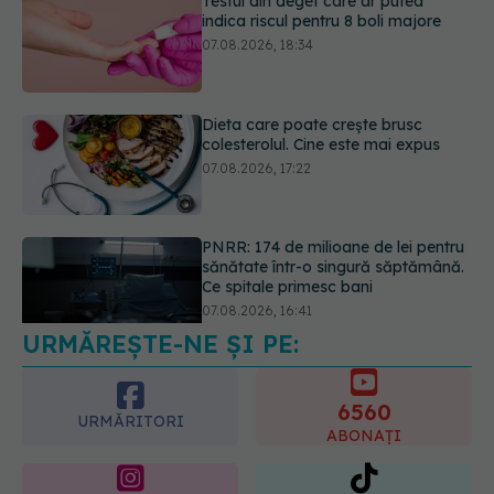
Dieta care poate crește brusc
colesterolul. Cine este mai expus
07.08.2026, 17:22
PNRR: 174 de milioane de lei pentru
sănătate într-o singură săptămână.
Ce spitale primesc bani
07.08.2026, 16:41
URMĂREȘTE-NE ȘI PE:
Ce spune culoarea ta preferată
despre vârsta pe care o ai. Care
este "codul cromatic" al generațiilor
6560
07.08.2026, 21:29
URMĂRITORI
ABONAȚI
365
1401
URMĂRITORI
URMĂRITORI
ARTICOLE SIMILARE