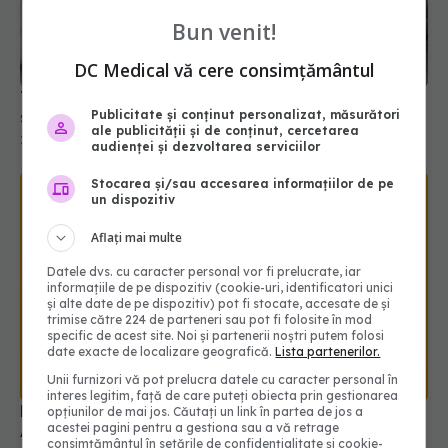
Tipurile de demență timpurie afectează
Bun venit!
supraviețuirea pacienților diferit
20 apr 2026, 22:04
DC Medical vă cere consimțământul
Publicitate și conținut personalizat, măsurători
ale publicității și de conținut, cercetarea
audienței și dezvoltarea serviciilor
Stocarea și/sau accesarea informațiilor de pe
un dispozitiv
Aflați mai multe
Datele dvs. cu caracter personal vor fi prelucrate, iar
informațiile de pe dispozitiv (cookie-uri, identificatori unici
și alte date de pe dispozitiv) pot fi stocate, accesate de și
trimise către 224 de parteneri sau pot fi folosite în mod
La ce vârstă apar primele semne ale bolii
specific de acest site. Noi și partenerii noștri putem folosi
Alzheimer
date exacte de localizare geografică.
Lista partenerilor.
18 mai 2026, 11:30
Unii furnizori vă pot prelucra datele cu caracter personal în
interes legitim, față de care puteți obiecta prin gestionarea
opțiunilor de mai jos. Căutați un link în partea de jos a
acestei pagini pentru a gestiona sau a vă retrage
consimțământul în setările de confidențialitate și cookie-