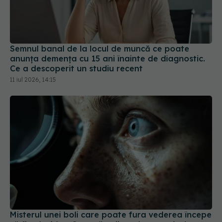
Semnul banal de la locul de muncă ce poate
anunța demența cu 15 ani înainte de diagnostic.
Ce a descoperit un studiu recent
11 iul 2026, 14:15
Misterul unei boli care poate fura vederea începe
să fie elucidat. Cercetătorii au descoperit de ce
un simplu stent în creier poate salva pacienții
23 iul 2026, 22:00