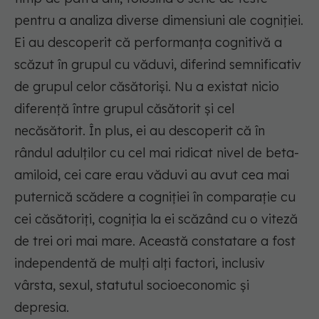
pentru a analiza diverse dimensiuni ale cogniției.
Ei au descoperit că performanța cognitivă a
scăzut în grupul cu văduvi, diferind semnificativ
de grupul celor căsătoriși. Nu a existat nicio
diferență între grupul căsătorit și cel
necăsătorit. În plus, ei au descoperit că în
rândul adulților cu cel mai ridicat nivel de beta-
amiloid, cei care erau văduvi au avut cea mai
puternică scădere a cogniției în comparație cu
cei căsătoriți, cogniția la ei scăzând cu o viteză
de trei ori mai mare. Această constatare a fost
independentă de mulți alți factori, inclusiv
vârsta, sexul, statutul socioeconomic și
depresia.