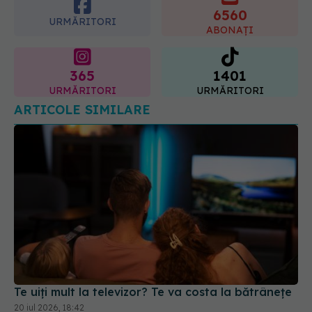
6560
URMĂRITORI
ABONAȚI
365
1401
URMĂRITORI
URMĂRITORI
ARTICOLE SIMILARE
Te uiți mult la televizor? Te va costa la bătrânețe
20 iul 2026, 18:42