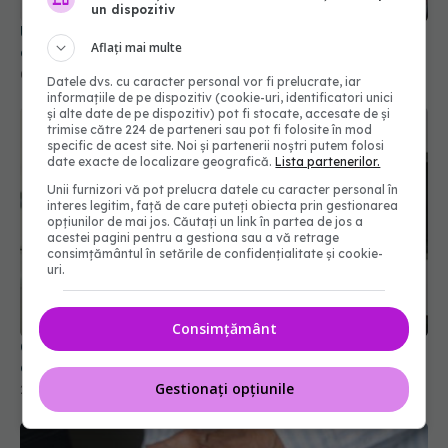
un dispozitiv
Un obicei de care mulți se feresc ar putea ține
Aflați mai multe
creierul tânăr cu până la 13 ani
06 iul 2026, 18:30
Datele dvs. cu caracter personal vor fi prelucrate, iar
informațiile de pe dispozitiv (cookie-uri, identificatori unici
și alte date de pe dispozitiv) pot fi stocate, accesate de și
trimise către 224 de parteneri sau pot fi folosite în mod
specific de acest site. Noi și partenerii noștri putem folosi
date exacte de localizare geografică.
Lista partenerilor.
Unii furnizori vă pot prelucra datele cu caracter personal în
interes legitim, față de care puteți obiecta prin gestionarea
opțiunilor de mai jos. Căutați un link în partea de jos a
acestei pagini pentru a gestiona sau a vă retrage
consimțământul în setările de confidențialitate și cookie-
uri.
Consimțământ
Ce se întâmplă în creier dacă mănânci acest
aliment de cinci ori pe săptămână după 65 de ani
Gestionați opțiunile
21 mai 2026, 09:38