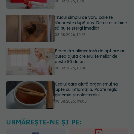
răcorește după duș. De ce este bine
să nu te ștergi imediat
08.08.2026, 10:37
Fereastra alimentară de opt ore ar
putea ajuta creierul femeilor de
peste 50 de ani
08.08.2026, 10:00
Ceaiul care ajută organismul să
lupte cu inflamația. Poate regla
glicemia și colesterolul
08.08.2026, 09:00
Primele 1.000 de zile ar putea
decide sănătatea creierului pentru
întreaga viață
08.08.2026, 12:00
URMĂREȘTE-NE ȘI PE: