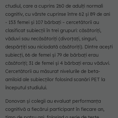
ctudiul, care a cuprins 260 de adulți normali
cognitiv, cu vârste cuprinse între 62 și 89 de ani
- 153 femei și 107 bărbați – cercetătorii au
clasificat subiecții în trei grupuri: căsătoriți,
văduvi sau necăsătoriți (divorțați, singuri,
despărțiți sau niciodată căsătoriți). Dintre acești
subiecți, 66 de femei și 79 de bărbați erau
căsătoriți; 31 de femei și 4 bărbați erau văduvi.
Cercetătorii au măsurat nivelurile de beta-
amiloid ale subiecților folosind scanări PET la
începutul studiului.
Donovan și colegii au evaluat performanța
cognitivă a fiecărui participant în fiecare an,
timp de patru ani, folosind o serie de teste