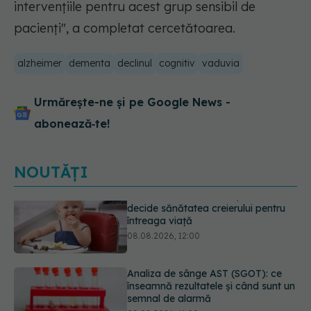
intervențiile pentru acest grup sensibil de
pacienți", a completat cercetătoarea.
alzheimer
dementa
declinul
cognitiv
vaduvia
Urmărește-ne și pe Google News -
abonează‑te!
NOUTĂȚI
Analiza de sânge AST (SGOT): ce
înseamnă rezultatele și când sunt un
semnal de alarmă
08.08.2026, 11:00
Trucul simplu de vară care te