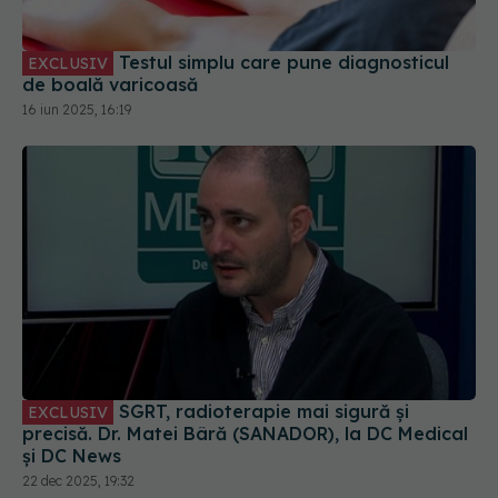
Testul simplu care pune diagnosticul
EXCLUSIV
de boală varicoasă
16 iun 2025, 16:19
SGRT, radioterapie mai sigură și
EXCLUSIV
precisă. Dr. Matei Bâră (SANADOR), la DC Medical
și DC News
22 dec 2025, 19:32