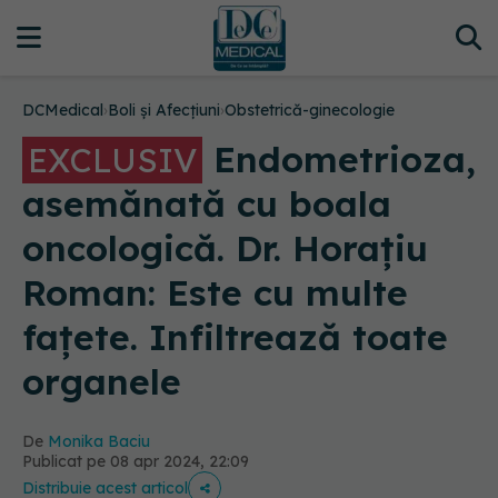
DCMedical
›
Boli și Afecțiuni
›
Obstetrică-ginecologie
Endometrioza,
EXCLUSIV
asemănată cu boala
oncologică. Dr. Horațiu
Roman: Este cu multe
fațete. Infiltrează toate
organele
De
Monika Baciu
Publicat pe 08 apr 2024, 22:09
Distribuie acest articol