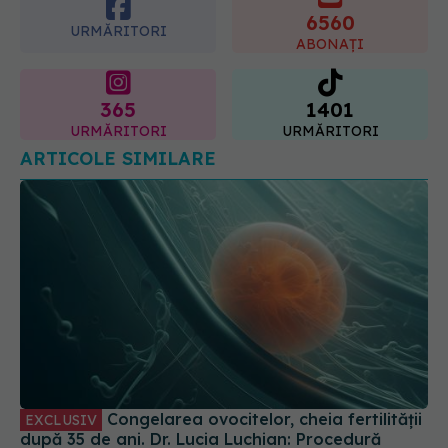
prevenție și tratament, explicate de
6560
dr. Tudor Ciuhodaru
URMĂRITORI
ABONAȚI
07.08.2026, 08:21
365
1401
URMĂRITORI
URMĂRITORI
ARTICOLE SIMILARE
Congelarea ovocitelor, cheia fertilității
EXCLUSIV
după 35 de ani. Dr. Lucia Luchian: Procedură