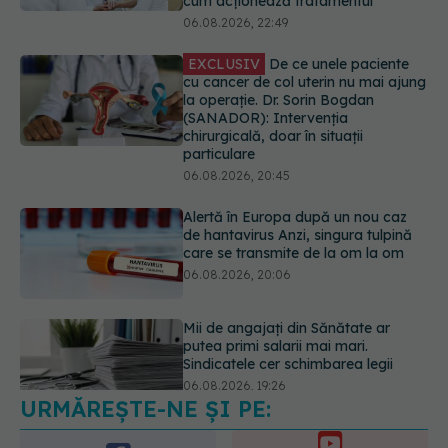
EXCLUSIV
De ce unele paciente
cu cancer de col uterin nu mai ajung
la operație. Dr. Sorin Bogdan
(SANADOR): Intervenția
chirurgicală, doar în situații
particulare
06.08.2026, 20:45
Alertă în Europa după un nou caz
de hantavirus Anzi, singura tulpină
care se transmite de la om la om
06.08.2026, 20:06
Mii de angajați din Sănătate ar
putea primi salarii mai mari.
Sindicatele cer schimbarea legii
06.08.2026, 19:26
URMĂREȘTE-NE ȘI PE:
Alergia la ambrozie: 4 lucruri
esențiale despre simptome,