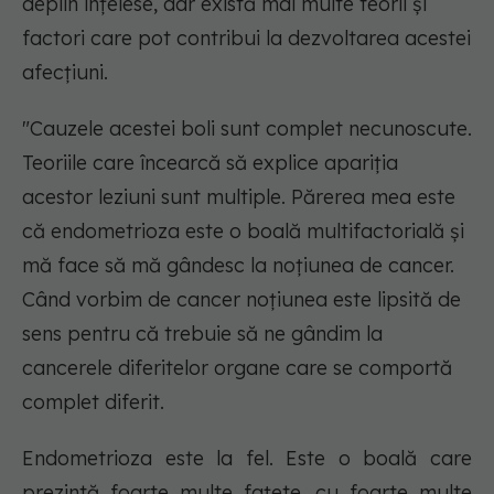
deplin înțelese, dar există mai multe teorii și
factori care pot contribui la dezvoltarea acestei
afecțiuni.
"Cauzele acestei boli sunt complet necunoscute.
Teoriile care încearcă să explice apariția
acestor leziuni sunt multiple. Părerea mea este
că endometrioza este o boală multifactorială și
mă face să mă gândesc la noțiunea de cancer.
Când vorbim de cancer noțiunea este lipsită de
sens pentru că trebuie să ne gândim la
cancerele diferitelor organe care se comportă
complet diferit.
Endometrioza este la fel. Este o boală care
prezintă foarte multe fațete, cu foarte multe