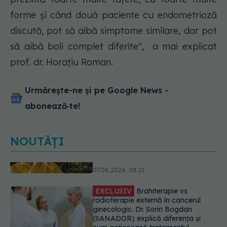
forme și când două paciente cu endometrioză
discută, pot să aibă simptome similare, dar pot
să aibă boli complet diferite", a mai explicat
prof. dr. Horațiu Roman.
Urmărește-ne și pe Google News -
abonează‑te!
NOUTĂȚI
EXCLUSIV
Brahiterapie vs
radioterapie externă în cancerul
ginecologic. Dr. Sorin Bogdan
(SANADOR) explică diferența și
cum acționează tratamentul
06.08.2026, 22:49