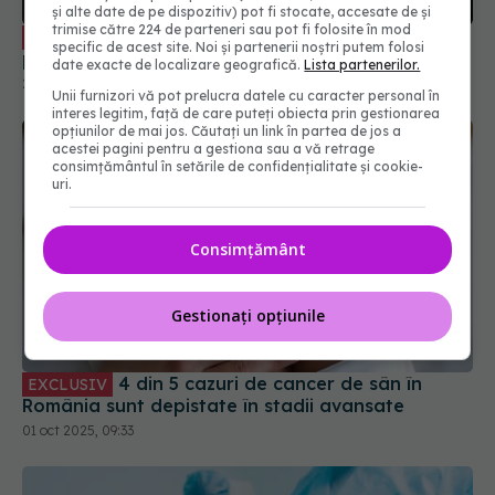
și alte date de pe dispozitiv) pot fi stocate, accesate de și
Cum aleg medicii tratamentul care îți
EXCLUSIV
trimise către 224 de parteneri sau pot fi folosite în mod
specific de acest site. Noi și partenerii noștri putem folosi
poate salva viața în cancer
date exacte de localizare geografică.
Lista partenerilor.
28 iun 2025, 22:41
Unii furnizori vă pot prelucra datele cu caracter personal în
interes legitim, față de care puteți obiecta prin gestionarea
opțiunilor de mai jos. Căutați un link în partea de jos a
acestei pagini pentru a gestiona sau a vă retrage
consimțământul în setările de confidențialitate și cookie-
uri.
Consimțământ
Gestionați opțiunile
4 din 5 cazuri de cancer de sân în
EXCLUSIV
România sunt depistate în stadii avansate
01 oct 2025, 09:33