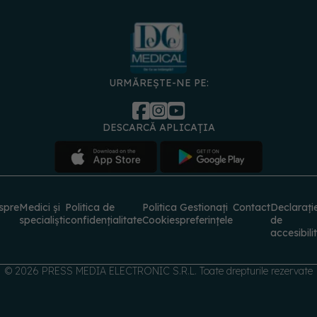
URMĂREȘTE-NE PE:
DESCARCĂ APLICAȚIA
spre
Medici și
Politica de
Politica
Gestionați
Contact
Declarați
specialiști
confidențialitate
Cookies
preferințele
de
accesibili
© 2026 PRESS MEDIA ELECTRONIC S.R.L. Toate drepturile rezervate