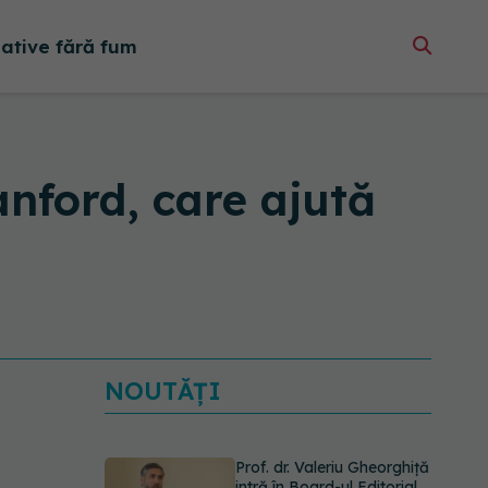
native fără fum
anford, care ajută
NOUTĂȚI
Prof. dr. Valeriu Gheorghiță
intră în Board-ul Editorial