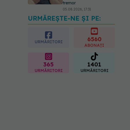
tremor
05.08.2026, 17:31
URMĂREȘTE-NE ȘI PE:
Gabriela Cristea, manifest
pentru respect și
acceptare: Corpul
fiecăruia spune o poveste
6560
URMĂRITORI
05.08.2026, 21:23
ABONAȚI
365
1401
URMĂRITORI
URMĂRITORI