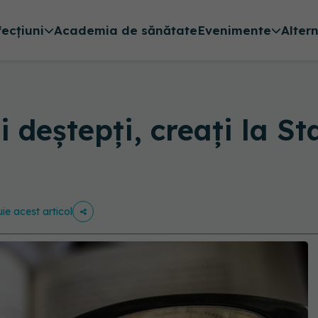
fecțiuni
Academia de sănătate
Evenimente
Alter
i deștepți, creați la St
uie acest articol