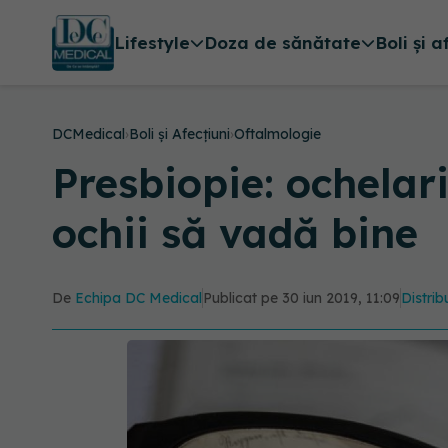
Lifestyle
Doza de sănătate
Boli și a
DCMedical
›
Boli și Afecțiuni
›
Oftalmologie
Presbiopie: ochelari
ochii să vadă bine
De
Echipa DC Medical
Publicat pe 30 iun 2019, 11:09
Distrib