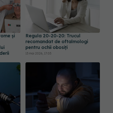
tome și
Regula 20-20-20: Trucul
recomandat de oftalmologi
ui
pentru ochii obosiți
derii
13 mai 2026, 17:03