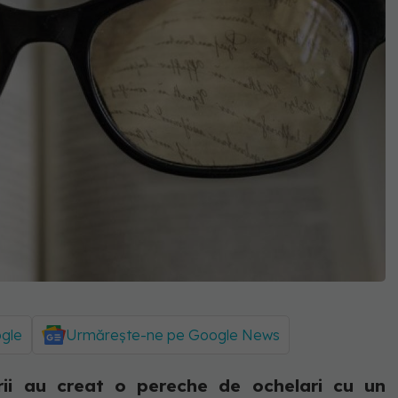
ogle
Urmărește-ne pe Google News
orii au creat o pereche de ochelari cu un