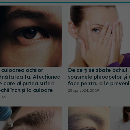
 culoarea ochilor
De ce ți se zbate ochiul.
ănătatea ta. Afecțiunea
spasmele pleoapelor și 
e care ai putea suferi
face pentru a le preveni
chii închiși la culoare
28 apr 2024, 20:59
1:46