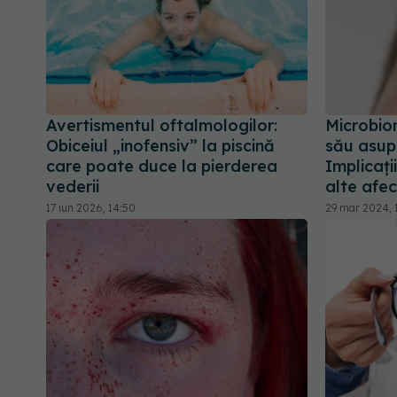
Avertismentul oftalmologilor:
Microbiom
Obiceiul „inofensiv” la piscină
său asupr
care poate duce la pierderea
Implicați
vederii
alte afec
17 iun 2026, 14:50
29 mar 2024, 