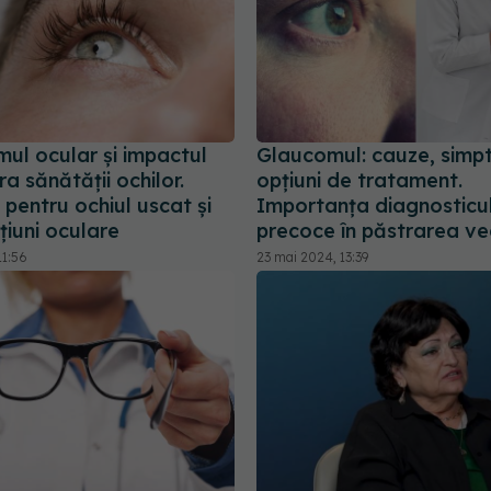
ul ocular și impactul
Glaucomul: cauze, simp
a sănătății ochilor.
opțiuni de tratament.
i pentru ochiul uscat și
Importanța diagnosticul
țiuni oculare
precoce în păstrarea ve
11:56
23 mai 2024, 13:39