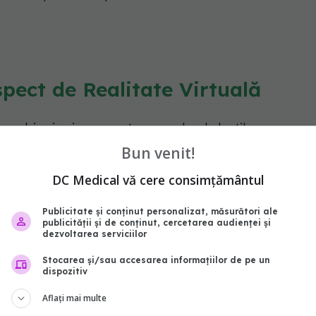
spect de Realitate Virtuală
presbiopie și am creat o pereche de lentile
-o bună zi vederea lor mult mai eficient decât
Bun venit!
t sursei citate, inginerul Gordon Wetzstein de la
DC Medical vă cere consimțământul
Publicitate și conținut personalizat, măsurători ale
publicității și de conținut, cercetarea audienței și
chelari de Realitate Virtuală, însă, speră echipa,
dezvoltarea serviciilor
Stocarea și/sau accesarea informațiilor de pe un
dispozitiv
e au un risc mai mare de cădere și rănire",
Aflați mai multe
te din echipa de studiu. Ca să se asigure că munca