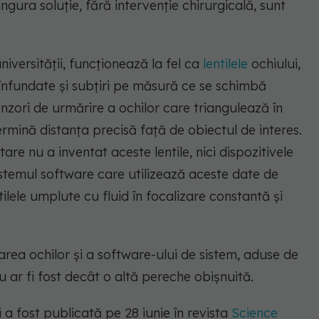
singura soluție, fără intervenție chirurgicală, sunt
niversității, funcționează la fel ca
lentilele
ochiului,
t înfundate și subțiri pe măsură ce se schimbă
enzori de urmărire a ochilor care triangulează în
rmină distanța precisă față de obiectul de interes.
re nu a inventat aceste lentile, nici dispozitivele
sistemul software care utilizează aceste date de
ilele umplute cu fluid în focalizare constantă și
rea ochilor și a software-ului de sistem, aduse de
nu ar fi fost decât o altă pereche obișnuită.
 a fost publicată pe 28 iunie în revista
Science