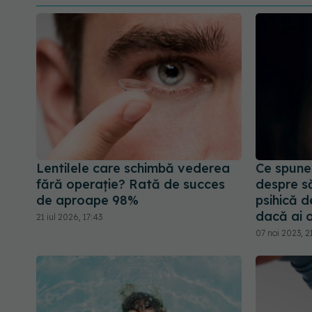
Lentilele care schimbă vederea
Ce spune
fără operație? Rată de succes
despre s
de aproape 98%
psihică d
dacă ai o
21 iul 2026, 17:43
07 noi 2023, 2