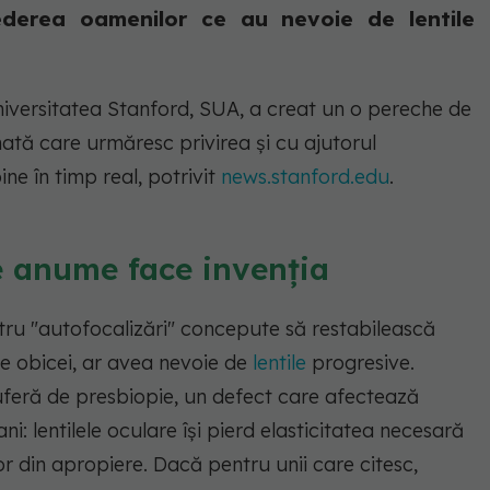
ederea oamenilor ce au nevoie de lentile
Universitatea Stanford, SUA, a creat un o pereche de
mată care urmăresc privirea și cu ajutorul
ine în timp real, potrivit
news.stanford.edu
.
ce anume face invenția
tru "autofocalizări" concepute să restabilească
e obicei, ar avea nevoie de
lentile
progresive.
uferă de
presbiopie, un defect care afectează
: lentilele oculare își pierd elasticitatea necesară
r din apropiere. Dacă pentru unii care citesc,