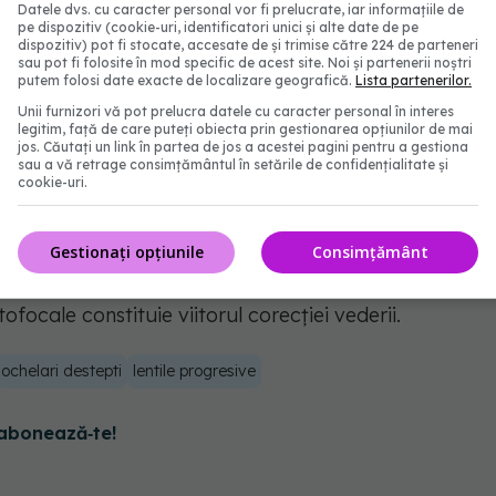
Datele dvs. cu caracter personal vor fi prelucrate, iar informațiile de
ototipul pe 56 de persoane cu presbiopie.
pe dispozitiv (cookie-uri, identificatori unici și alte date de pe
dispozitiv) pot fi stocate, accesate de și trimise către 224 de parteneri
 au declarat că
lentilele
de focalizare automată au
sau pot fi folosite în mod specific de acest site. Noi și partenerii noștri
putem folosi date exacte de localizare geografică.
Lista partenerilor.
dă la citire și la alte sarcini.
Unii furnizori vă pot prelucra datele cu caracter personal în interes
legitim, față de care puteți obiecta prin gestionarea opțiunilor de mai
jos. Căutați un link în partea de jos a acestei pagini pentru a gestiona
sau a vă retrage consimțământul în setările de confidențialitate și
următorul pas
cookie-uri.
că vor mai trece câțiva ani până când ochelarii
Gestionați opțiunile
Consimțământ
etici și stilați, să scape de greutatea pe care o au
ofocale constituie viitorul corecției vederii.
ochelari destepti
lentile progresive
abonează‑te!