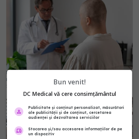
Un nou tratament reduce cu 47% riscul de
recidivă în cazul cancerului de vezică urinară
Bun venit!
25 iul 2026, 11:36
DC Medical vă cere consimțământul
Publicitate și conținut personalizat, măsurători
ale publicității și de conținut, cercetarea
audienței și dezvoltarea serviciilor
Stocarea și/sau accesarea informațiilor de pe
un dispozitiv