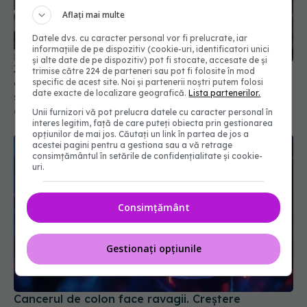
Aflați mai multe
Datele dvs. cu caracter personal vor fi prelucrate, iar
informațiile de pe dispozitiv (cookie-uri, identificatori unici
și alte date de pe dispozitiv) pot fi stocate, accesate de și
3 din 4 cazuri sub 50 de ani sunt descoperite
trimise către 224 de parteneri sau pot fi folosite în mod
abia când cancerul este deja avansat. Medicii,
specific de acest site. Noi și partenerii noștri putem folosi
date exacte de localizare geografică.
Lista partenerilor.
semnal de alarmă
Unii furnizori vă pot prelucra datele cu caracter personal în
06 iul 2026, 08:30
interes legitim, față de care puteți obiecta prin gestionarea
opțiunilor de mai jos. Căutați un link în partea de jos a
acestei pagini pentru a gestiona sau a vă retrage
consimțământul în setările de confidențialitate și cookie-
uri.
Consimțământ
Gestionați opțiunile
Cancerul de colon face ravagii. Creștere