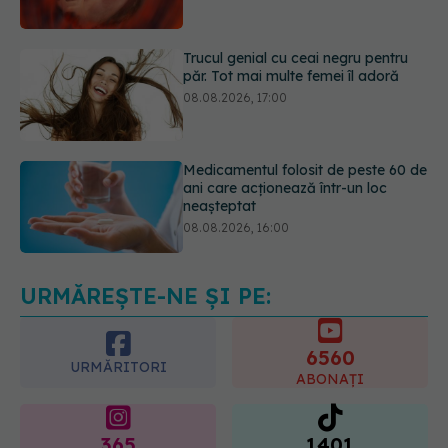
păr. Tot mai multe femei îl adoră
08.08.2026, 17:00
Medicamentul folosit de peste 60 de
ani care acționează într-un loc
neașteptat
08.08.2026, 16:00
Transpirații nocturne: semnul ignorat
care poate ascunde probleme
serioase de sănătate
08.08.2026, 20:00
URMĂREȘTE-NE ȘI PE:
6560
URMĂRITORI
ABONAȚI
365
1401