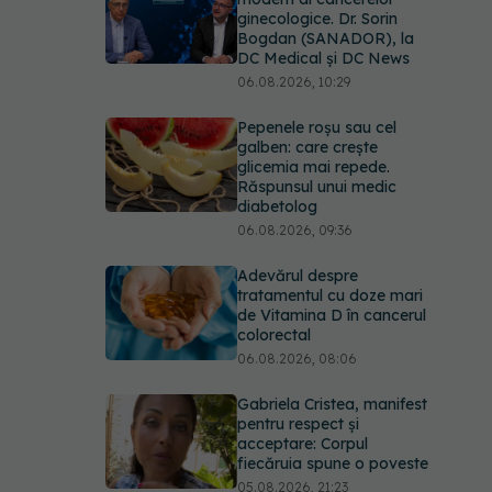
ginecologice. Dr. Sorin
Bogdan (SANADOR), la
DC Medical și DC News
06.08.2026, 10:29
Pepenele roșu sau cel
galben: care crește
glicemia mai repede.
Răspunsul unui medic
diabetolog
06.08.2026, 09:36
Adevărul despre
tratamentul cu doze mari
de Vitamina D în cancerul
colorectal
06.08.2026, 08:06
Gabriela Cristea, manifest
pentru respect și
acceptare: Corpul
fiecăruia spune o poveste
05.08.2026, 21:23