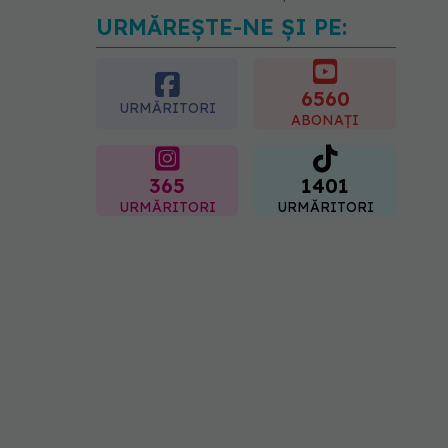
URMĂREȘTE-NE ȘI PE:
Medicii de la Fundeni
demontează unul dintre
cele mai răspândite mituri
despre diabet
6560
URMĂRITORI
06.08.2026, 11:52
ABONAȚI
365
1401
URMĂRITORI
URMĂRITORI