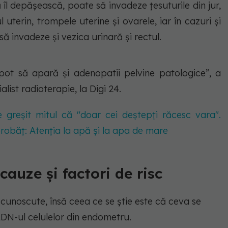
 îl depășească, poate să invadeze țesuturile din jur,
terin, trompele uterine și ovarele, iar în cazuri și
 invadeze și vezica urinară și rectul.
ot să apară și adenopatii pelvine patologice”, a
list radioterapie, la Digi 24.
 greșit mitul că "doar cei deștepți răcesc vara".
orobăț: Atenția la apă și la apa de mare
auze și factori de risc
cunoscute, însă ceea ce se știe este că ceva se
ADN-ul celulelor din endometru.