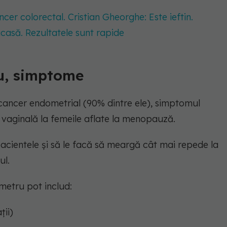
ncer colorectal. Cristian Gheorghe: Este ieftin.
acasă. Rezultatele sunt rapide
u, simptome
cancer endometrial (90% dintre ele), simptomul
 vaginală la femeile aflate la menopauză.
cientele și să le facă să meargă cât mai repede la
ul.
metru pot includ:
ții)