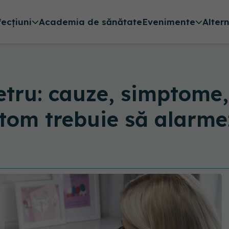
fecțiuni
Academia de sănătate
Evenimente
Alter
tru: cauze, simptome,
tom trebuie să alarme