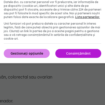
Datele dvs. cu caracter personal vor fi prelucrate, iar informațiile de
pe dispozitiv (cookie-uri, identificatori unici și alte date de pe
duc mai mult estrogen, hormonul care crește
dispozitiv) pot fi stocate, accesate de și trimise către 224 de parteneri
sau pot fi folosite în mod specific de acest site. Noi și partenerii noștri
ur de 70% dintre cazuri sunt asociate cu obezitatea.
putem folosi date exacte de localizare geografică.
Lista partenerilor.
Unii furnizori vă pot prelucra datele cu caracter personal în interes
legitim, față de care puteți obiecta prin gestionarea opțiunilor de mai
jos. Căutați un link în partea de jos a acestei pagini pentru a gestiona
sau a vă retrage consimțământul în setările de confidențialitate și
cookie-uri.
cu obezitatea
Gestionați opțiunile
Consimțământ
 sân, colorectal sau ovarian
anador.