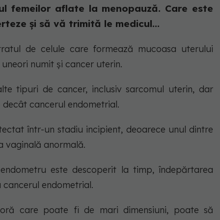
ul femeilor aflate la menopauză. Care este
teze și să vă trimită le medicul...
ratul de celule care formează mucoasa uterului
 uneori numit și cancer uterin.
lte tipuri de cancer, inclusiv sarcomul uterin, dar
e decât cancerul endometrial.
ctat într-un stadiu incipient, deoarece unul dintre
a vaginală anormală.
e endometru este descoperit la timp, îndepărtarea
a cancerul endometrial.
oră care poate fi de mari dimensiuni, poate să