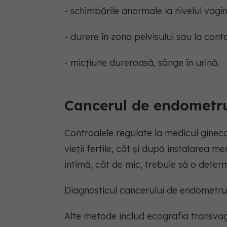
- schimbările anormale la nivelul vagin
- durere în zona pelvisului sau la cont
- micțiune dureroasă, sânge în urină.
Cancerul de endometru
Controalele regulate la medicul ginec
vieții fertile, cât și după instalarea
intimă, cât de mic, trebuie să o deter
Diagnosticul cancerului de endometru 
Alte metode includ ecografia transvag