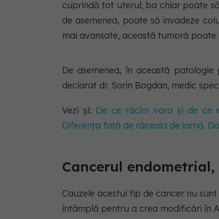
cuprindă tot uterul, ba chiar poate să
de asemenea, poate să invadeze colul u
mai avansate, această tumoră poate să
De asemenea, în această patologie p
declarat dr. Sorin Bogdan, medic specia
Vezi și:
De ce răcim vara și de ce e
Diferența față de răceala de iarnă. D
Cancerul endometrial, c
Cauzele acestui tip de cancer nu sunt 
întâmplă pentru a crea modificări în 