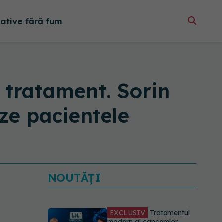
native fără fum
 tratament. Sorin
ze pacientele
NOUTĂȚI
EXCLUSIV
Tratamentul
modern al cancerelor