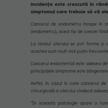
incidența este crescută în rând
simptomul care trebuie să vă aler
Cancerul de endometru începe în st
(endometru), acest tip de cancer fiind
La nivelul uterului se pot forma și a
acestea sunt mult mai puțin frecvent
Cancerul endometrial este adesea dete
principalele simptome este sângerare
Astfel, în cazul în care cancerul d
chirurgicală a uterului vindecă adese
”În această patologie apare o tum