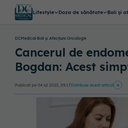
Lifestyle
Doza de sănătate
Boli și a
DCMedical
›
Boli și Afecțiuni
›
Oncologie
Cancerul de endome
Bogdan: Acest simp
Publicat pe 04 iul 2023, 09:17
Distribuie acest articol