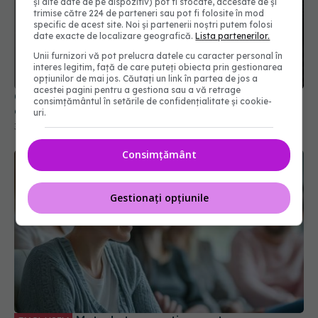
și alte date de pe dispozitiv) pot fi stocate, accesate de și
trimise către 224 de parteneri sau pot fi folosite în mod
specific de acest site. Noi și partenerii noștri putem folosi
date exacte de localizare geografică.
Lista partenerilor.
Unii furnizori vă pot prelucra datele cu caracter personal în
Consumul de alcool și kilogramele în plus,
interes legitim, față de care puteți obiecta prin gestionarea
asociate cu cancerul de sân
opțiunilor de mai jos. Căutați un link în partea de jos a
acestei pagini pentru a gestiona sau a vă retrage
30 mar 2026, 15:05
consimțământul în setările de confidențialitate și cookie-
uri.
Consimțământ
Gestionați opțiunile
Metode terapeutice pentru cancer,
EXCLUSIV
explicate de dr. Lucia Stănculeanu. Opțiuni în
funcție de stadiul bolii