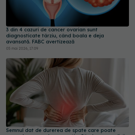
3 din 4 cazuri de cancer ovarian sunt
diagnosticate târziu, când boala e deja
avansată. FABC avertizează
05 mai 2026, 17:09
Semnul dat de durerea de spate care poate
ascunde cancerul pancreatic. Când spun medicii
că este cazul să mergi la control
20 iul 2026, 08:59