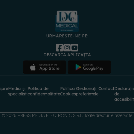
URMĂREȘTE-NE PE:
DESCARCĂ APLICAȚIA
spre
Medici și
Politica de
Politica
Gestionați
Contact
Declarați
specialiști
confidențialitate
Cookies
preferințele
de
accesibili
© 2026 PRESS MEDIA ELECTRONIC S.R.L. Toate drepturile rezervate