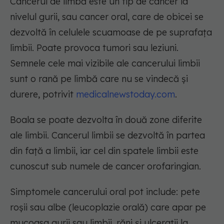
Cancerul de limbă este un tip de cancer la
nivelul gurii, sau cancer oral, care de obicei se
dezvoltă în celulele scuamoase de pe suprafața
limbii. Poate provoca tumori sau leziuni.
Semnele cele mai vizibile ale cancerului limbii
sunt o rană pe limbă care nu se vindecă și
durere, potrivit
medicalnewstoday.com
.
Boala se poate dezvolta în două zone diferite
ale limbii. Cancerul limbii se dezvoltă în partea
din față a limbii, iar cel din spatele limbii este
cunoscut sub numele de cancer orofaringian.
Simptomele cancerului oral pot include: pete
roșii sau albe (leucoplazie orală) care apar pe
mucoasa gurii sau limbii, răni și ulcerații la