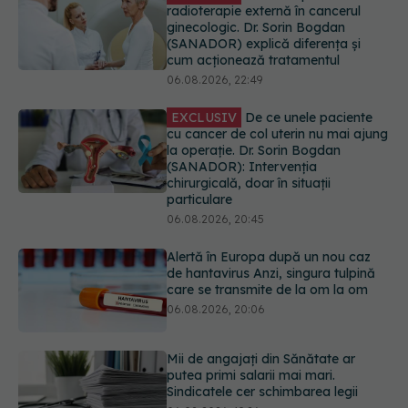
EXCLUSIV
De ce unele paciente
cu cancer de col uterin nu mai ajung
la operație. Dr. Sorin Bogdan
(SANADOR): Intervenția
chirurgicală, doar în situații
particulare
06.08.2026, 20:45
Alertă în Europa după un nou caz
de hantavirus Anzi, singura tulpină
care se transmite de la om la om
06.08.2026, 20:06
Mii de angajați din Sănătate ar
putea primi salarii mai mari.
Sindicatele cer schimbarea legii
06.08.2026, 19:26
EXCLUSIV
Cancerele ginecologice
care pot fi tratate fără operație. Dr.
Sorin Bogdan (SANADOR): Chirurgia
este indicată doar punctual, pentru