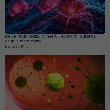
De ce recidivează cancerul. Adevărul dureros
despre metastaze
11 iul 2026, 15:41
Bacteriile programate genetic, noua armă
împotriva cancerului? Cercetătorii le învață să