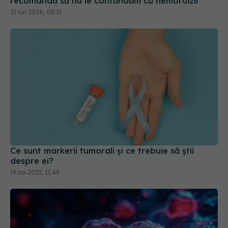
recomandă să nu le confundăm cu hemoroizii
21 iun 2026, 08:21
Ce sunt markerii tumorali și ce trebuie să știi
despre ei?
19 noi 2025, 11:49