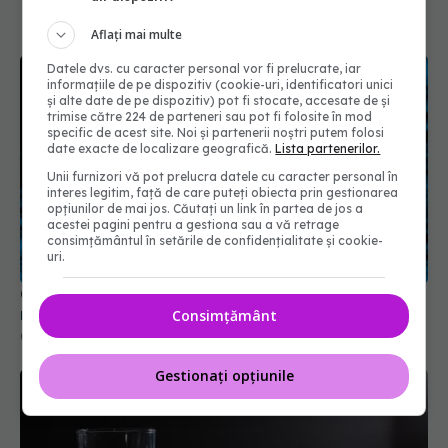
Aflați mai multe
Datele dvs. cu caracter personal vor fi prelucrate, iar
informațiile de pe dispozitiv (cookie-uri, identificatori unici
și alte date de pe dispozitiv) pot fi stocate, accesate de și
trimise către 224 de parteneri sau pot fi folosite în mod
specific de acest site. Noi și partenerii noștri putem folosi
date exacte de localizare geografică.
Lista partenerilor.
Unii furnizori vă pot prelucra datele cu caracter personal în
interes legitim, față de care puteți obiecta prin gestionarea
opțiunilor de mai jos. Căutați un link în partea de jos a
acestei pagini pentru a gestiona sau a vă retrage
consimțământul în setările de confidențialitate și cookie-
uri.
O genă poate face imunoterapia pentru cancer
mai puternică. Atacă direct celulele canceroase
Consimțământ
04 aug 2025, 18:20
Gestionați opțiunile