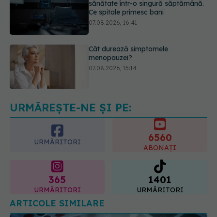
Cât durează simptomele
menopauzei?
07.08.2026, 15:14
EXCLUSIV
Cancerele care pot fi
prevenite. Dr. Sorin Bogdan
(SANADOR): Au metode de
prevenție
07.08.2026, 20:09
URMĂREȘTE-NE ȘI PE:
6560
URMĂRITORI
ABONAȚI
365
1401
URMĂRITORI
URMĂRITORI
ARTICOLE SIMILARE