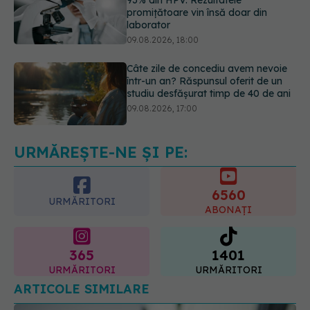
Câte zile de concediu avem nevoie
într-un an? Răspunsul oferit de un
studiu desfășurat timp de 40 de ani
09.08.2026, 17:00
Reclamele din platformele medicale
AI pot influența prescrierea
medicamentelor
09.08.2026, 21:00
URMĂREȘTE-NE ȘI PE:
6560
URMĂRITORI
ABONAȚI
365
1401
URMĂRITORI
URMĂRITORI
ARTICOLE SIMILARE