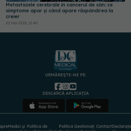
Metastazele cerebrale în cancerul de sân: ce
simptome apar și când apare răspândirea la
creier
02 mai 2026, 12:40
URMĂREȘTE-NE PE:
DESCARCĂ APLICAȚIA
spre
Medici și
Politica de
Politica
Gestionați
Contact
Declarați