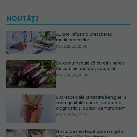
NOUTĂȚI
De ce nu trebuie să cureți vinetele.
Ce conține, de fapt, coaja lor
09.08.2026, 20:00
Excrescențele cutanate benigne în
zona genitală: cauze, simptome,
diagnostic și opțiuni de tratament
09.08.2026, 19:00
Guma de mestecat care a captat
93% din HPV. Rezultatele
promițătoare vin însă doar din
laborator
09.08.2026, 18:00