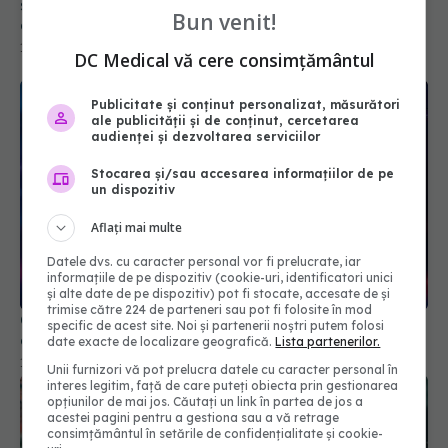
specialist explică. Cum trebuie să bei cafeaua și
Bun venit!
ceaiul, de fapt?
15 aug 2025, 22:42
DC Medical vă cere consimțământul
Publicitate și conținut personalizat, măsurători
ale publicității și de conținut, cercetarea
audienței și dezvoltarea serviciilor
Stocarea și/sau accesarea informațiilor de pe
un dispozitiv
Aflați mai multe
Datele dvs. cu caracter personal vor fi prelucrate, iar
informațiile de pe dispozitiv (cookie-uri, identificatori unici
și alte date de pe dispozitiv) pot fi stocate, accesate de și
trimise către 224 de parteneri sau pot fi folosite în mod
Cancerul de colon face ravagii. Creștere
specific de acest site. Noi și partenerii noștri putem folosi
explozivă a cazurilor
date exacte de localizare geografică.
Lista partenerilor.
13 noi 2025, 12:29
Unii furnizori vă pot prelucra datele cu caracter personal în
interes legitim, față de care puteți obiecta prin gestionarea
opțiunilor de mai jos. Căutați un link în partea de jos a
acestei pagini pentru a gestiona sau a vă retrage
consimțământul în setările de confidențialitate și cookie-