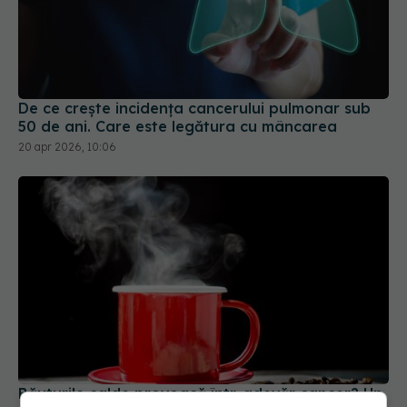
De ce crește incidența cancerului pulmonar sub
50 de ani. Care este legătura cu mâncarea
20 apr 2026, 10:06
Băuturile calde provoacă într-adevăr cancer? Un