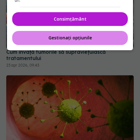
uri.
Consimțământ
Gestionați opțiunile
Cum învață tumorile să supraviețuiască
tratamentului
23 apr 2026, 09:43