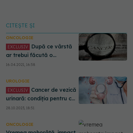
CITEȘTE ȘI
ONCOLOGIE
După ce vârstă
EXCLUSIV
ar trebui făcută o
endoscopie gastrică pentru
16.04.2021, 16:58
a preveni cancerul
UROLOGIE
Cancer de vezică
EXCLUSIV
urinară: condiția pentru ca
pacientul să nu ajungă la
28.10.2023, 18:51
cuțit. Bogdan Pârlițeanu:
Atunci începe adevărata
ONCOLOGIE
bătălie
Vremea mohorâtă, impact