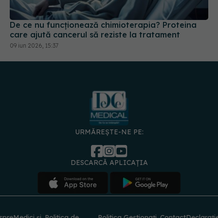
De ce nu funcționează chimioterapia? Proteina
care ajută cancerul să reziste la tratament
09 iun 2026, 15:37
URMĂREȘTE-NE PE:
DESCARCĂ APLICAȚIA
spre
Medici și
Politica de
Politica
Gestionați
Contact
Declarați