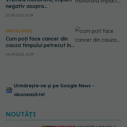
negativ asupra
persoanelor cu boli
22.09.2023, 12:34
oncologice. De ce sunt mai
vulnerabile la schimbările
ONCOLOGIE
de temperatură
Cum poți face cancer din
cauza timpului petrecut în
bucătărie. Avertisment
06.09.2023, 21:29
sumbru: Suntem expuși
Urmărește-ne și pe Google News -
abonează‑te!
NOUTĂȚI