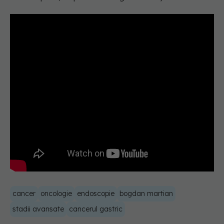
cancer
oncologie
endoscopie
bogdan martian
stadii avansate
cancerul gastric