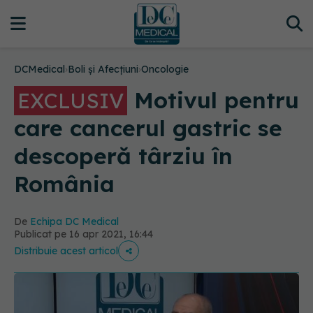
DCMedical
›
Boli și Afecțiuni
›
Oncologie
Motivul pentru
EXCLUSIV
care cancerul gastric se
descoperă târziu în
România
De
Echipa DC Medical
Publicat pe 16 apr 2021, 16:44
Distribuie acest articol