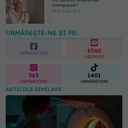
EXCLUSIV
Cancerele care pot fi
prevenite. Dr. Sorin Bogdan
(SANADOR): Au metode de
prevenție
07.08.2026, 20:09
URMĂREȘTE-NE ȘI PE:
6560
URMĂRITORI
ABONAȚI
365
1401
URMĂRITORI
URMĂRITORI
ARTICOLE SIMILARE