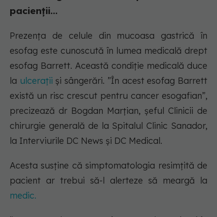
pacienții...
Prezența de celule din mucoasa gastrică în
esofag este cunoscută în lumea medicală drept
esofag Barrett. Această condiție medicală duce
la
ulcerații
și sângerări. ”În acest esofag Barrett
există un risc crescut pentru cancer esogafian”,
precizează dr Bogdan Marțian, șeful Clinicii de
chirurgie generală de la Spitalul Clinic Sanador,
la Interviurile DC News și DC Medical.
Acesta susține că simptomatologia resimțită de
pacient ar trebui să-l alerteze să meargă la
medic.