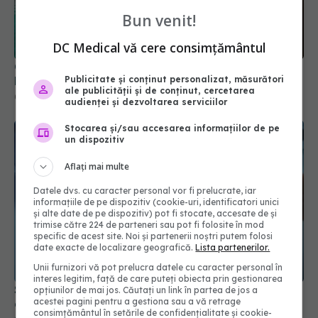
Bun venit!
DC Medical vă cere consimțământul
Cum schimbă o simplă aplicație pe telefon viața
bolnavilor de cancer avansat
Publicitate și conținut personalizat, măsurători
ale publicității și de conținut, cercetarea
03 iun 2026, 08:26
audienței și dezvoltarea serviciilor
Stocarea și/sau accesarea informațiilor de pe
un dispozitiv
Aflați mai multe
Datele dvs. cu caracter personal vor fi prelucrate, iar
informațiile de pe dispozitiv (cookie-uri, identificatori unici
și alte date de pe dispozitiv) pot fi stocate, accesate de și
trimise către 224 de parteneri sau pot fi folosite în mod
specific de acest site. Noi și partenerii noștri putem folosi
date exacte de localizare geografică.
Lista partenerilor.
Unii furnizori vă pot prelucra datele cu caracter personal în
interes legitim, față de care puteți obiecta prin gestionarea
Screening de cancer prin test de sânge:
opțiunilor de mai jos. Căutați un link în partea de jos a
acestei pagini pentru a gestiona sau a vă retrage
avantaje, riscuri și diferențe față de metodele
consimțământul în setările de confidențialitate și cookie-