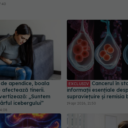
7:40
 de apendice, boala
Cancerul în sta
EXCLUSIV
 afectează tinerii.
informații esențiale des
avertizează: „Suntem
supraviețuire și remisia b
ârful icebergului”
19 apr 2026, 21:50
14:08