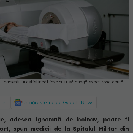
ul pacientului astfel încât fasciculul să atingă exact zona dorită.
ogle
Urmărește-ne pe Google News
e, adesea ignorată de bolnav, poate fi
rt, spun medicii de la Spitalul Militar din