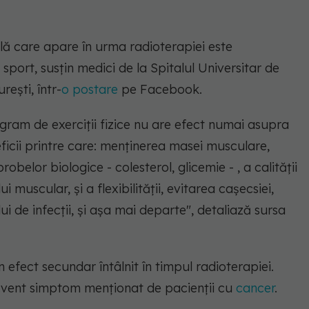
lă care apare în urma radioterapiei este
sport, susțin medici de la Spitalul Universitar de
rești, într-
o postare
pe Facebook.
gram de exerciții fizice nu are efect numai asupra
eficii printre care: menținerea masei musculare,
obelor biologice - colesterol, glicemie - , a calității
lui muscular, și a flexibilității, evitarea cașecsiei,
ui de infecții, și așa mai departe"
, detaliază sursa
efect secundar întâlnit în timpul radioterapiei.
recvent simptom menționat de pacienții cu
cancer
.