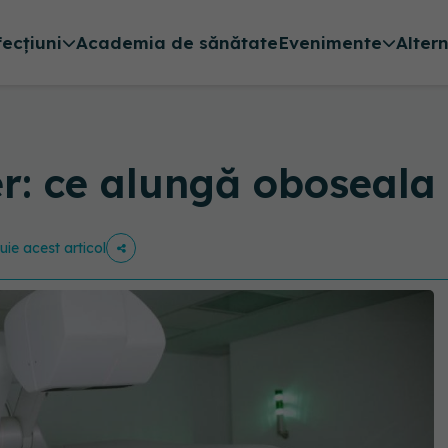
fecțiuni
Academia de sănătate
Evenimente
Alter
er: ce alungă oboseala
buie acest articol