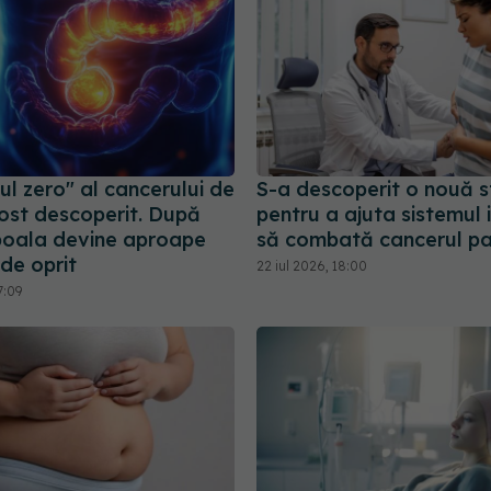
l zero" al cancerului de
S-a descoperit o nouă s
fost descoperit. După
pentru a ajuta sistemul 
boala devine aproape
să combată cancerul pa
 de oprit
22 iul 2026, 18:00
7:09