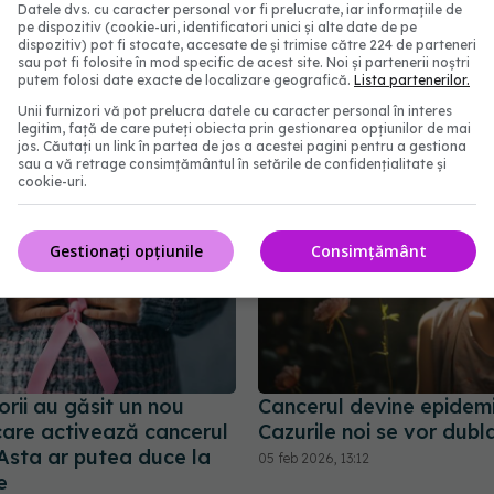
Datele dvs. cu caracter personal vor fi prelucrate, iar informațiile de
la
procedura
bolnavi de cancer
pe dispozitiv (cookie-uri, identificatori unici și alte date de pe
dispozitiv) pot fi stocate, accesate de și trimise către 224 de parteneri
sau pot fi folosite în mod specific de acest site. Noi și partenerii noștri
abonează‑te!
putem folosi date exacte de localizare geografică.
Lista partenerilor.
Unii furnizori vă pot prelucra datele cu caracter personal în interes
legitim, față de care puteți obiecta prin gestionarea opțiunilor de mai
jos. Căutați un link în partea de jos a acestei pagini pentru a gestiona
sau a vă retrage consimțământul în setările de confidențialitate și
cookie-uri.
Gestionați opțiunile
Consimțământ
rii au găsit un nou
Cancerul devine epidemi
care activează cancerul
Cazurile noi se vor dubl
 Asta ar putea duce la
05 feb 2026, 13:12
e