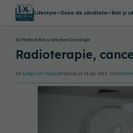
Lifestyle
Doza de sănătate
Boli și a
DCMedical
›
Boli și Afecțiuni
›
Oncologie
Radioterapie, canc
De
Echipa DC Medical
Publicat pe 23 apr 2019, 19:06
Distri