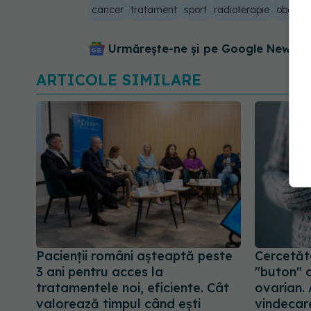
cancer
tratament
sport
radioterapie
obosea
Urmărește-ne și pe Google News - 
ARTICOLE SIMILARE
Pacienții români așteaptă peste
Cercetăto
3 ani pentru acces la
"buton" 
tratamentele noi, eficiente. Cât
ovarian.
valorează timpul când ești
vindecar