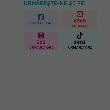
URMĂREȘTE-NE ȘI PE:
Gabriela Cristea, manifest
pentru respect și
acceptare: Corpul
fiecăruia spune o poveste
6560
URMĂRITORI
05.08.2026, 21:23
ABONAȚI
365
1401
URMĂRITORI
URMĂRITORI