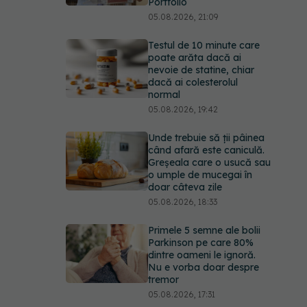
Portfolio
05.08.2026, 21:09
Testul de 10 minute care
poate arăta dacă ai
nevoie de statine, chiar
dacă ai colesterolul
normal
05.08.2026, 19:42
Unde trebuie să ții pâinea
când afară este caniculă.
Greșeala care o usucă sau
o umple de mucegai în
doar câteva zile
05.08.2026, 18:33
Primele 5 semne ale bolii
Parkinson pe care 80%
dintre oameni le ignoră.
Nu e vorba doar despre
tremor
05.08.2026, 17:31