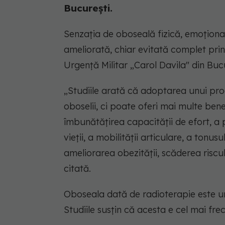
București.
Senzația de oboseală fizică, emoționa
ameliorată, chiar evitată complet prin 
Urgență Militar „Carol Davila" din Bucu
„Studiile arată că adoptarea unui pro
oboselii, ci poate oferi mai multe ben
îmbunătățirea capacității de efort, a pr
vieții, a mobilității articulare, a tonusu
ameliorarea obezității, scăderea riscul
citată.
Oboseala dată de radioterapie este un 
Studiile susțin că acesta e cel mai f