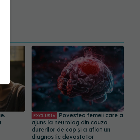
e.
Povestea femeii care a
EXCLUSIV
a
ajuns la neurolog din cauza
durerilor de cap și a aflat un
diagnostic devastator