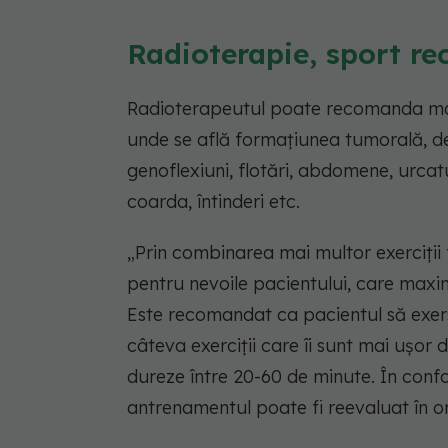
Radioterapie, sport r
Radioterapeutul poate recomanda mai mu
unde se află formațiunea tumorală, de 
genoflexiuni, flotări, abdomene, urcatul
coarda, întinderi etc.
„Prin combinarea mai multor exerciții
pentru nevoile pacientului, care maxim
Este recomandat ca pacientul să exer
câteva exerciții care îi sunt mai ușor
dureze între 20-60 de minute. În confo
antrenamentul poate fi reevaluat în 