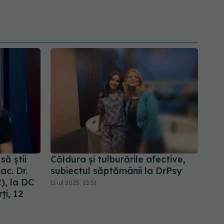
să știi
Căldura și tulburările afective,
c. Dr.
subiectul săptămânii la DrPsy
, la DC
11 iul 2025, 23:51
ți, 12