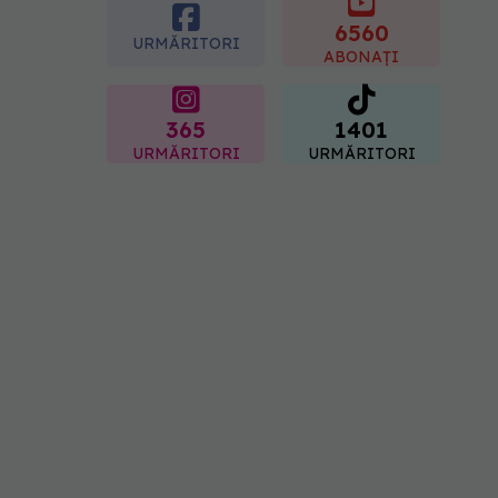
placentară și modifica
hormonii
6560
URMĂRITORI
08.08.2026, 18:00
ABONAȚI
365
1401
URMĂRITORI
URMĂRITORI