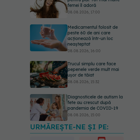
femei îl adoră
08.08.2026, 17:00
Medicamentul folosit de
peste 60 de ani care
acționează într-un loc
neașteptat
08.08.2026, 16:00
Trucul simplu care face
pepenele verde mult mai
ușor de tăiat
08.08.2026, 15:32
Diagnosticele de autism la
fete au crescut după
pandemia de COVID-19
08.08.2026, 15:00
URMĂREȘTE-NE ȘI PE:
Microplasticele pot
traversa bariera