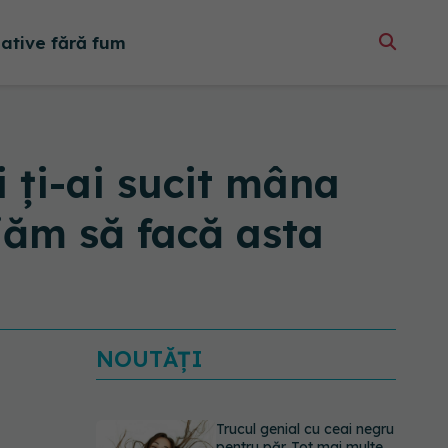
native fără fum
i ți-ai sucit mâna
ajăm să facă asta
NOUTĂȚI
Trucul genial cu ceai negru
pentru păr. Tot mai multe