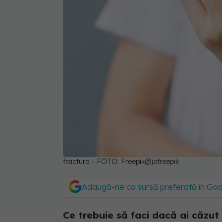
fractura - FOTO: Freepik@jofreepik
Adaugă-ne ca sursă preferată în Go
Ce trebuie să faci dacă ai căzut ș