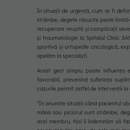
În situații de urgență, cum ar fi de
strâmbe, degete răsucite peste limită
recuperare reușită și complicații sev
și traumatologie la Spitalul Clinic 
sportivă și ortopedie oncologică, exp
apelăm la specialiști.
Acest gest simplu poate influența e
favorabil, prevenind suferința supli
cazurile permit astfel de intervenții la 
"În anumite situații când pacientul o
mâna sau piciorul sunt strâmbe, dege
acel membru. Noi îi îndemnăm să fa