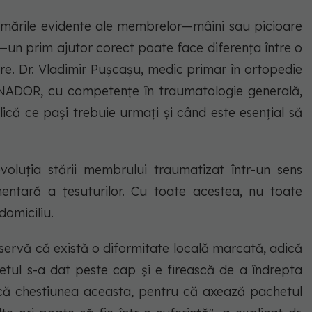
formările evidente ale membrelor—mâini sau picioare
—un prim ajutor corect poate face diferența între o
ere. Dr. Vladimir Pușcașu, medic primar în ortopedie
SANADOR, cu competențe în traumatologie generală,
lică ce pași trebuie urmați și când este esențial să
voluția stării membrului traumatizat într-un sens
mentară a țesuturilor. Cu toate acestea, nu toate
domiciliu.
bservă că există o diformitate locală marcată, adică
tul s-a dat peste cap și e firească de a îndrepta
că chestiunea aceasta, pentru că axează pachetul