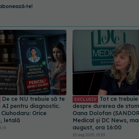
abonează‑te!
De ce NU trebuie să te
Tot ce trebuie 
EXCLUSIV
 AI pentru diagnostic.
despre durerea de stoma
 Ciuhodaru: Orice
Oana Dolofan (SANDOR)
e, letală
Medical și DC News, mar
august, ora 16:00
8:15
25 aug 2025, 15:53