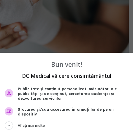
Bun venit!
DC Medical vă cere consimțământul
zut și ți-ai sucit mâna sau piciorul - FOTO:
pik@rawpixel.com
Publicitate și conținut personalizat, măsurători ale
publicității și de conținut, cercetarea audienței și
dezvoltarea serviciilor
Stocarea și/sau accesarea informațiilor de pe un
dispozitiv
specialitate, pas esențial
Aflați mai multe