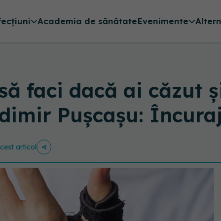
fecțiuni
Academia de sănătate
Evenimente
Alter
să faci dacă ai căzut ș
ladimir Pușcașu: Încur
cest articol