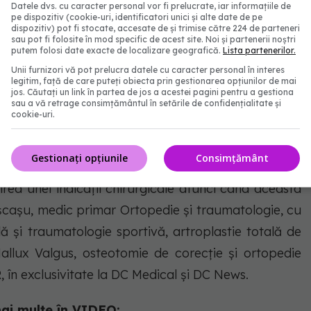
eficia de investigații imagistice detaliate pentru a
Datele dvs. cu caracter personal vor fi prelucrate, iar informațiile de
pe dispozitiv (cookie-uri, identificatori unici și alte date de pe
n funcție de rezultat, medicul ortoped decide planul
dispozitiv) pot fi stocate, accesate de și trimise către 224 de parteneri
sau pot fi folosite în mod specific de acest site. Noi și partenerii noștri
putem folosi date exacte de localizare geografică.
Lista partenerilor.
Unii furnizori vă pot prelucra datele cu caracter personal în interes
ute evoluția locală într-un sens favorabil, dar dacă
legitim, față de care puteți obiecta prin gestionarea opțiunilor de mai
jos. Căutați un link în partea de jos a acestei pagini pentru a gestiona
serviciile de urgență care să preia pacientul și să
sau a vă retrage consimțământul în setările de confidențialitate și
cookie-uri.
ca ulterior să fie o imobilizare temporară, până la
c, se stabilește un diagnostic de certitudine și mai
Gestionați opțiunile
Consimțământ
care ia atitudinea de corecție, adică reducerea
lirea unei indicații chirurgicale atunci când aceasta
ușcașu, medic primar Ortopedie și traumatologie, cu
 și traumatologie sportivă, artroplastie totală de
Hallux Valgus, osteotomie de corecție și ortopedie
 în exclusivitate la DC Medical și DC News.
ai multe în VIDEO: