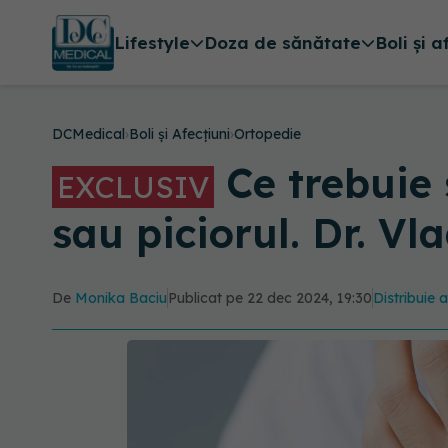
Lifestyle
Doza de sănătate
Boli și a
DCMedical
›
Boli și Afecțiuni
›
Ortopedie
Ce trebuie 
EXCLUSIV
sau piciorul. Dr. V
De
Monika Baciu
Publicat pe 22 dec 2024, 19:30
Distribuie a