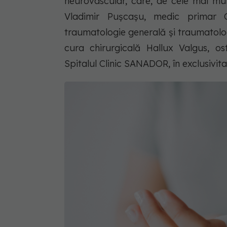
neurovascular, care, de cele mai mult
Vladimir Pușcașu, medic primar 
traumatologie generală și traumatologi
cura chirurgicală Hallux Valgus, o
Spitalul Clinic SANADOR, în exclusivi