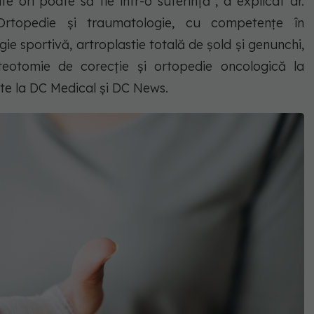
e ori poate să fie într-o suferință", a explicat dr.
Ortopedie și traumatologie, cu competențe în
e sportivă, artroplastie totală de șold și genunchi,
steotomie de corecție și ortopedie oncologică la
tate la DC Medical și DC News.