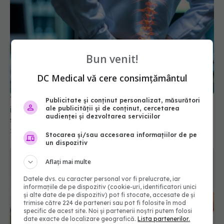
Bun venit!
DC Medical vă cere consimțământul
Tratamentul care repară țesuturile și poate
Publicitate și conținut personalizat, măsurători
ale publicității și de conținut, cercetarea
inversa paralizia. Ce sunt moleculele dansatoare
audienței și dezvoltarea serviciilor
și cum vindecă leziunile măduvei spinării
28 iul 2024, 15:02
Stocarea și/sau accesarea informațiilor de pe
un dispozitiv
Aflați mai multe
Datele dvs. cu caracter personal vor fi prelucrate, iar
informațiile de pe dispozitiv (cookie-uri, identificatori unici
și alte date de pe dispozitiv) pot fi stocate, accesate de și
trimise către 224 de parteneri sau pot fi folosite în mod
specific de acest site. Noi și partenerii noștri putem folosi
date exacte de localizare geografică.
Lista partenerilor.