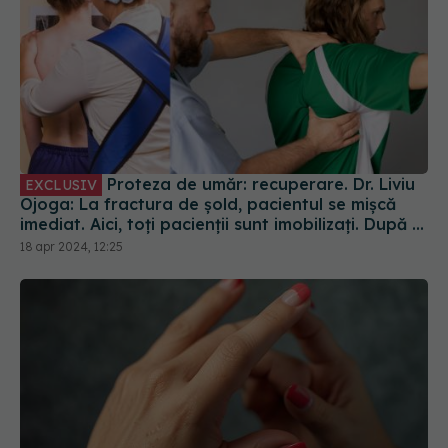
Proteza de umăr: recuperare. Dr. Liviu
EXCLUSIV
Ojoga: La fractura de șold, pacientul se mișcă
imediat. Aici, toți pacienții sunt imobilizați. După 4
- 6 săptămâni încep recuperarea
18 apr 2024, 12:25