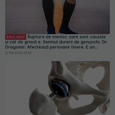
Ruptura de menisc: care sunt cauzele
EXCLUSIV
și cât de gravă e. Semnul durerii de genunchi. Dr.
Dragomir: Afectează persoane tinere. E un
simptom extrem de frecvent
27 feb 2024, 15:43