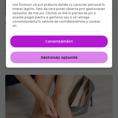
Unii furnizori vă pot prelucra datele cu caracter personal în
interes legitim, față de care puteți obiecta prin gestionarea
opțiunilor de mai jos. Căutați un link în partea de jos a
acestei pagini pentru a gestiona sau a vă retrage
consimțământul în setările de confidențialitate și cookie-
Femeile de 60 de ani, mai predispuse la probleme
uri.
de sănătate decât cele mai în vârstă. Afecțiunea
care le macină. Crește semnificativ riscul de
deces
25 iun 2024, 09:54
Consimțământ
Osteoartita, vindecată. Terapia care permite
Gestionați opțiunile
corpului să se repare singur
28 mar 2024, 20:57