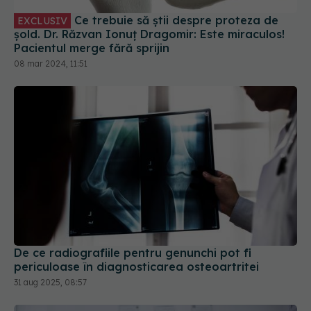
Ce trebuie să știi despre proteza de
EXCLUSIV
șold. Dr. Răzvan Ionuț Dragomir: Este miraculos!
Pacientul merge fără sprijin
08 mar 2024, 11:51
De ce radiografiile pentru genunchi pot fi
periculoase în diagnosticarea osteoartritei
31 aug 2025, 08:57