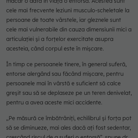
măcar o dată în viață o entorsă. Acestea sunt
cele mai frecvente leziuni musculo-scheletale la
persoane de toate vârstele, iar gleznele sunt
cele mai vulnerabile din cauza dimensiunii mici a
articulației și a forțelor exercitate asupra
acesteia, când corpul este în mișcare.
În timp ce persoanele tinere, în general suferă,
entorse alergând sau făcând mișcare, pentru
persoanele mai în vârstă e suficient să calce
greșit sau să se deplaseze pe un teren denivelat,
pentru a avea aceste mici accidente.
„Pe măsură ce îmbătrâniți, echilibrul și forța pot
să se diminueze, mai ales dacă ați fost sedentar,
crescând riscul de a suferi o entorsă”, spune dr.