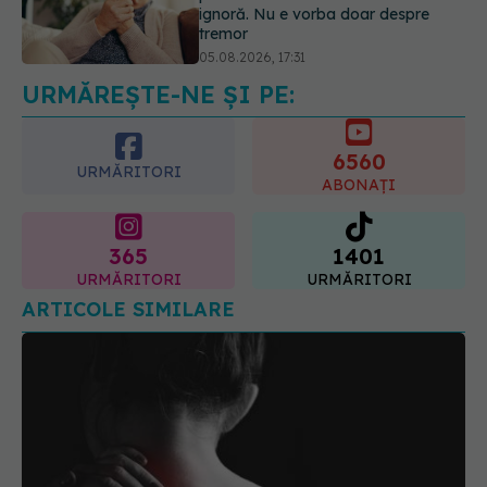
Gabriela Cristea, manifest pentru
respect și acceptare: Corpul
fiecăruia spune o poveste
05.08.2026, 21:23
URMĂREȘTE-NE ȘI PE:
6560
URMĂRITORI
ABONAȚI
365
1401
URMĂRITORI
URMĂRITORI
ARTICOLE SIMILARE