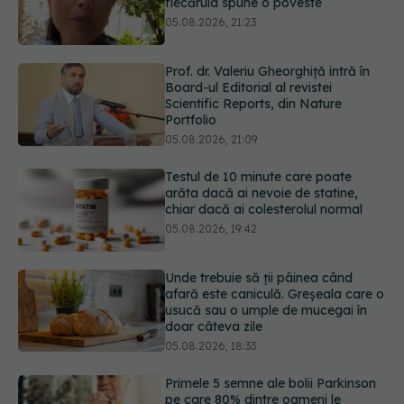
Board-ul Editorial al revistei
Scientific Reports, din Nature
Portfolio
05.08.2026, 21:09
Testul de 10 minute care poate
arăta dacă ai nevoie de statine,
chiar dacă ai colesterolul normal
05.08.2026, 19:42
Unde trebuie să ții pâinea când
afară este caniculă. Greșeala care o
usucă sau o umple de mucegai în
doar câteva zile
05.08.2026, 18:33
Primele 5 semne ale bolii Parkinson
pe care 80% dintre oameni le
ignoră. Nu e vorba doar despre
tremor
05.08.2026, 17:31