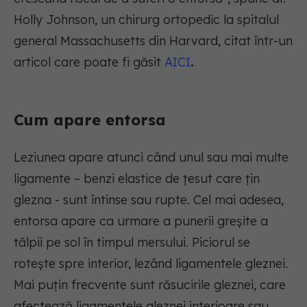
Holly Johnson, un chirurg ortopedic la spitalul
general Massachusetts din Harvard, citat într-un
articol care poate fi găsit
AICI
.
Cum apare entorsa
Leziunea apare atunci când unul sau mai multe
ligamente – benzi elastice de țesut care țin
glezna - sunt întinse sau rupte. Cel mai adesea,
entorsa apare ca urmare a punerii greșite a
tălpii pe sol în timpul mersului. Piciorul se
rotește spre interior, lezând ligamentele gleznei.
Mai puțin frecvente sunt răsucirile gleznei, care
afectează ligamentele gleznei interioare sau