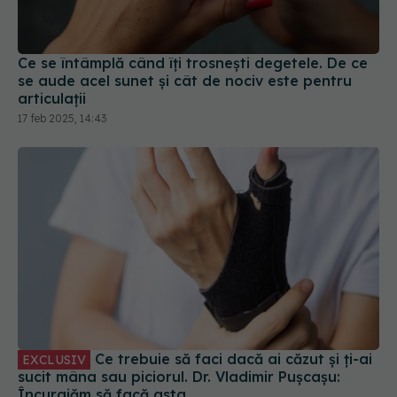
Ce se întâmplă când îți trosnești degetele. De ce
se aude acel sunet și cât de nociv este pentru
articulații
17 feb 2025, 14:43
Ce trebuie să faci dacă ai căzut și ți-ai
EXCLUSIV
sucit mâna sau piciorul. Dr. Vladimir Pușcașu:
Încurajăm să facă asta