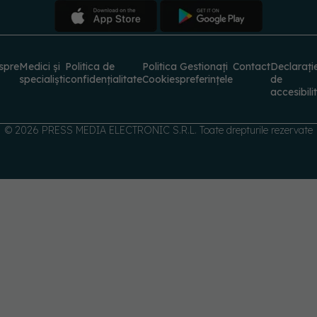
spre
Medici și
Politica de
Politica
Gestionați
Contact
Declarați
specialiști
confidențialitate
Cookies
preferințele
de
accesibili
© 2026 PRESS MEDIA ELECTRONIC S.R.L. Toate drepturile rezervate