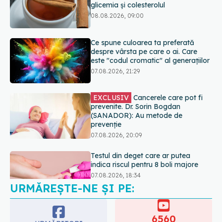
este "codul cromatic" al generațiilor
07.08.2026, 21:29
EXCLUSIV
Cancerele care pot fi
prevenite. Dr. Sorin Bogdan
(SANADOR): Au metode de
prevenție
07.08.2026, 20:09
Testul din deget care ar putea
indica riscul pentru 8 boli majore
07.08.2026, 18:34
URMĂREȘTE-NE ȘI PE:
Fereastra alimentară de opt ore ar
putea ajuta creierul femeilor de
peste 50 de ani
6560
08.08.2026, 10:00
URMĂRITORI
ABONAȚI