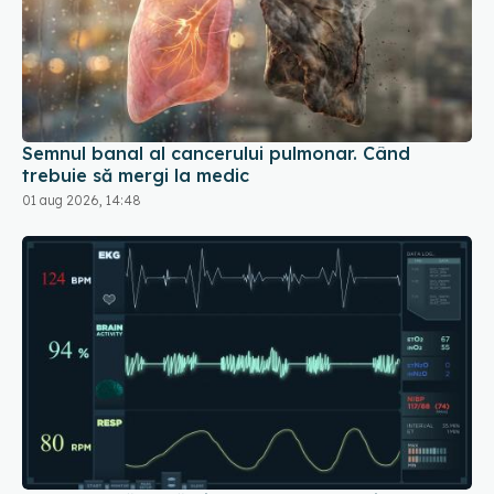
Semnul banal al cancerului pulmonar. Când
trebuie să mergi la medic
01 aug 2026, 14:48
Ce înseamnă dacă ai pulsul neregulat și când
trebuie să mergi la medic
03 aug 2026, 22:46