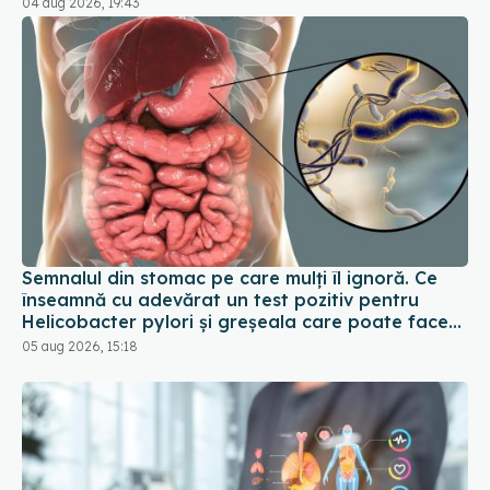
Semnalul din stomac pe care mulți îl ignoră. Ce
înseamnă cu adevărat un test pozitiv pentru
Helicobacter pylori și greșeala care poate face
tratamentul mult mai dificil
05 aug 2026, 15:18