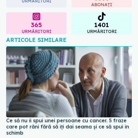
365
1401
URMĂRITORI
URMĂRITORI
ARTICOLE SIMILARE
Ce să nu îi spui unei persoane cu cancer. 5 fraze
care pot răni fără să îți dai seama și ce să spui în
schimb
03 aug 2026, 16:56