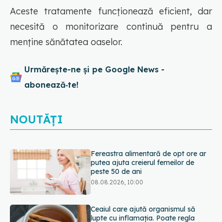
Aceste tratamente funcționează eficient, dar
necesită o monitorizare continuă pentru a
menține sănătatea oaselor.
Urmărește-ne și pe Google News -
abonează‑te!
NOUTĂȚI
Ceaiul care ajută organismul să
lupte cu inflamația. Poate regla
glicemia și colesterolul
08.08.2026, 09:00
Ce spune culoarea ta preferată
despre vârsta pe care o ai. Care