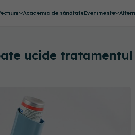
fecțiuni
Academia de sănătate
Evenimente
Alter
oate ucide tratamentu