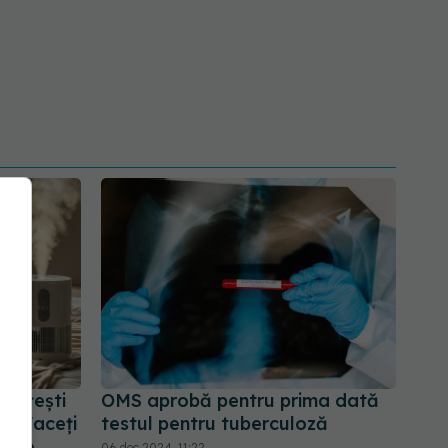
tățești
OMS aprobă pentru prima dată
ă. Faceți
testul pentru tuberculoză
e de
06 dec 2024, 11:22