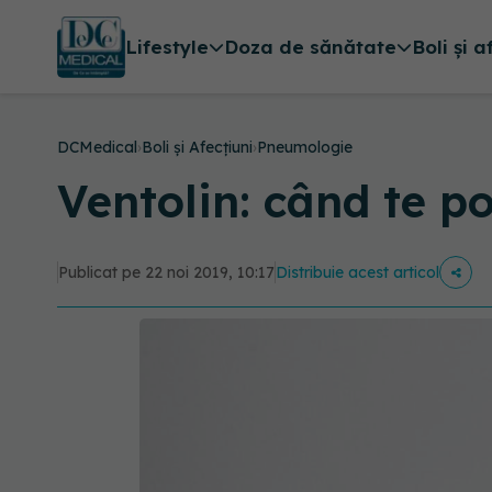
Lifestyle
Doza de sănătate
Boli și a
DCMedical
›
Boli și Afecțiuni
›
Pneumologie
Ventolin: când te p
Publicat pe 22 noi 2019, 10:17
Distribuie acest articol