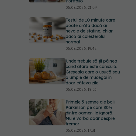
Portfolio
05.08.2026, 21:09
Testul de 10 minute care
poate arăta dacă ai
nevoie de statine, chiar
dacă ai colesterolul
normal
05.08.2026, 19:42
Unde trebuie să ții pâinea
când afară este caniculă.
Greșeala care o usucă sau
o umple de mucegai în
doar câteva zile
05.08.2026, 18:33
Primele 5 semne ale bolii
Parkinson pe care 80%
dintre oameni le ignoră.
Nu e vorba doar despre
tremor
05.08.2026, 17:31