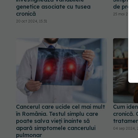
genetice asociate cu tusea
de preve
cronică
25 mai 2024, 
20 oct 2024, 15:31
Cancerul care ucide cel mai mult
Cum ident
în România. Testul simplu care
cronică. 
poate salva vieți înainte să
tratamen
apară simptomele cancerului
04 sep 2024, 
pulmonar