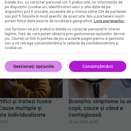
Datele dvs. cu caracter personal vor fi prelucrate, iar informațiile de
nție
culcare. Dr. Cristian Oan
pe dispozitiv (cookie-uri, identificatori unici și alte date de pe
dispozitiv) pot fi stocate, accesate de și trimise către 224 de parteneri
Renunțați la tot ce poa
23:44
sau pot fi folosite în mod specific de acest site. Noi și partenerii noștri
atragă praf
putem folosi date exacte de localizare geografică.
Lista partenerilor.
07 mai 2024, 13:20
Unii furnizori vă pot prelucra datele cu caracter personal în interes
legitim, față de care puteți obiecta prin gestionarea opțiunilor de mai
jos. Căutați un link în partea de jos a acestei pagini pentru a gestiona
sau a vă retrage consimțământul în setările de confidențialitate și
cookie-uri.
Gestionați opțiunile
Consimțământ
ifici și tratezi tusea
Bronșita: simptome la ad
Cauze multiple și
copii, cauze și când e
te individualizate
contagioasă
21:04
25 noi 2025, 16:53