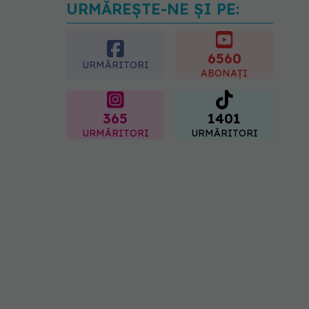
URMĂREȘTE-NE ȘI PE:
Gabriela Cristea, manifest
pentru respect și
acceptare: Corpul
fiecăruia spune o poveste
6560
URMĂRITORI
05.08.2026, 21:23
ABONAȚI
365
1401
URMĂRITORI
URMĂRITORI