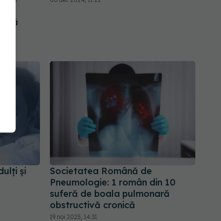
cea:
te să
ulți și
Societatea Română de
Pneumologie: 1 român din 10
suferă de boala pulmonară
obstructivă cronică
19 noi 2025, 14:31