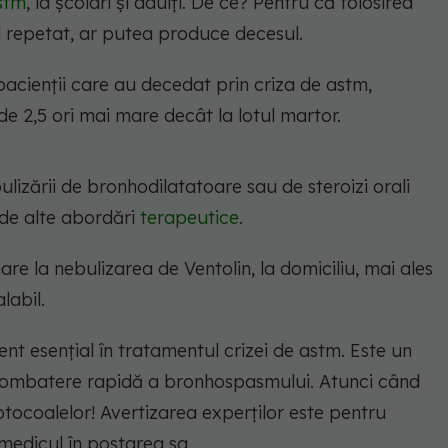
stm
, la școlari și adulți. De ce? Pentru că folosirea
d repetat, ar putea produce decesul.
 pacienții care au decedat prin criza de astm,
de 2,5 ori mai mare decât la lotul martor.
ulizării de bronhodilatatoare sau de steroizi orali
de alte abordări
terapeutice
.
la nebulizarea de Ventolin, la domiciliu, mai ales
labil.
t esențial în tratamentul crizei de astm. Este un
ombatere rapidă a bronhospasmului. Atunci când
ocoalelor! Avertizarea experților este pentru
 medicul în postarea sa.