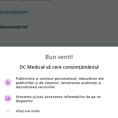
bronhodilatatorii
abonează‑te!
Bun venit!
DC Medical vă cere consimțământul
Publicitate și conținut personalizat, măsurători ale
publicității și de conținut, cercetarea audienței și
dezvoltarea serviciilor
Stocarea și/sau accesarea informațiilor de pe un
dispozitiv
l pulmonar și fumatul:
Cum să îmbună
EXCLUSIV
 devastatoare.
calitatea aerului din cas
Aflați mai multe
, tratament și metode
asta înainte cu 15 minut