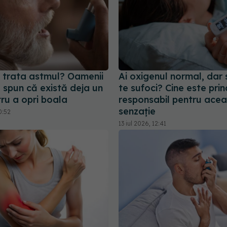
 trata astmul? Oamenii
Ai oxigenul normal, dar 
ă spun că există deja un
te sufoci? Cine este prin
ru a opri boala
responsabil pentru ace
senzație
0:52
13 iul 2026, 12:41