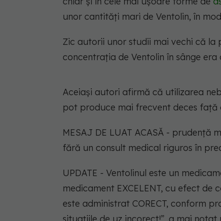
chiar și în cele mai ușoare forme de
a
unor cantități mari de Ventolin, în mo
Zic autorii unor studii mai vechi că la
concentrația de Ventolin în sânge era 
Aceiași autori afirmă că utilizarea neb
pot produce mai frecvent deces față 
MESAJ DE LUAT ACASĂ - prudență mare 
fără un consult medical riguros în prea
UPDATE - Ventolinul este un medicamen
medicament EXCELENT, cu efect de c
este administrat CORECT, conform prot
situațiile de uz incorect!”, a mai notat