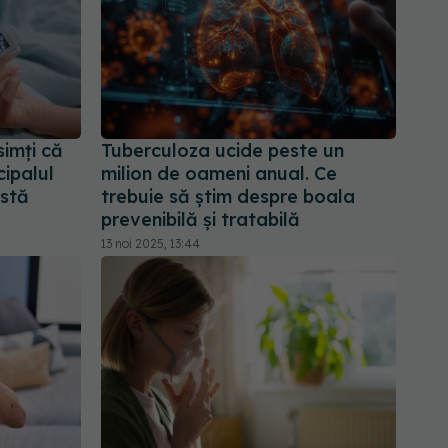
simți că
Tuberculoza ucide peste un
cipalul
milion de oameni anual. Ce
astă
trebuie să știm despre boala
prevenibilă și tratabilă
13 noi 2025, 13:44