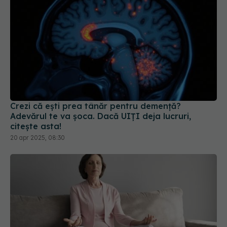
Crezi că ești prea tânăr pentru demență?
Adevărul te va șoca. Dacă UIȚI deja lucruri,
citește asta!
20 apr 2025, 08:30