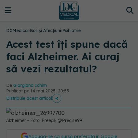
DCMedical
›
Boli și Afecțiuni
›
Psihiatrie
Acest test îți spune dacă
faci Alzheimer. Ai curaj
să vezi rezultatul?
De
Giorgiana Ichim
Publicat pe 14 mai 2025, 20:53
Distribuie acest articol
Alzheimer - Foto: Freepik @Precise99
Adaugă-ne ca sursă preferată în Google