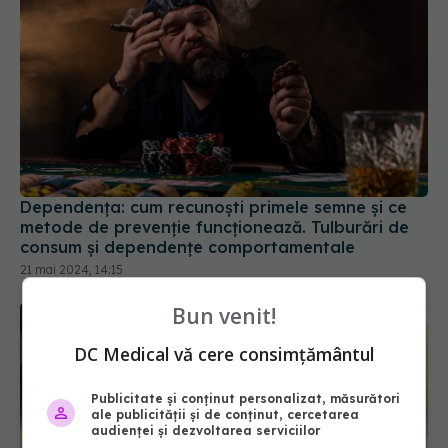
Dependența: cum recunoști primele semne și ce
metode de prevenție funcționează. Tulburări de
consum și dependențe comportamentale
21 mai 2024, 14:15
Bun venit!
DC Medical vă cere consimțământul
Publicitate și conținut personalizat, măsurători
ale publicității și de conținut, cercetarea
audienței și dezvoltarea serviciilor