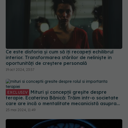
Ce este disforia și cum să îți recapeți echilibrul
interior. Transformarea stărilor de neliniște în
oportunități de creștere personală
19 oct 2024, 23:57
Mituri și concepții greșite despre
EXCLUSIV
terapie. Ecaterina Bănică: Trăim într-o societate
care are încă o mentalitate mecanicistă asupra
omului
25 mai 2024, 11:49