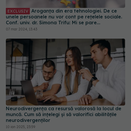
Aroganța din era tehnologiei. De ce
EXCLUSIV
unele persoanele nu vor cont pe rețelele sociale.
Conf. univ. dr. Simona Trifu: Mi se pare
extravaganță
07 mar 2024, 13:43
Neurodivergența ca resursă valorosă la locul de
muncă. Cum să înțelegi și să valorifici abilitățile
neurodivergenților
10 ian 2025, 23:59