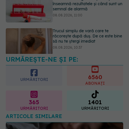
08.08.2026, 11:00
Trucul simplu de vară care te
răcorește după duș. De ce este bine
să nu te ștergi imediat
08.08.2026, 10:37
URMĂREȘTE-NE ȘI PE:
Bacteria din intestin care a crescut
forța musculară cu 30%
08.08.2026, 14:00
6560
URMĂRITORI
ABONAȚI
365
1401
URMĂRITORI
URMĂRITORI
ARTICOLE SIMILARE