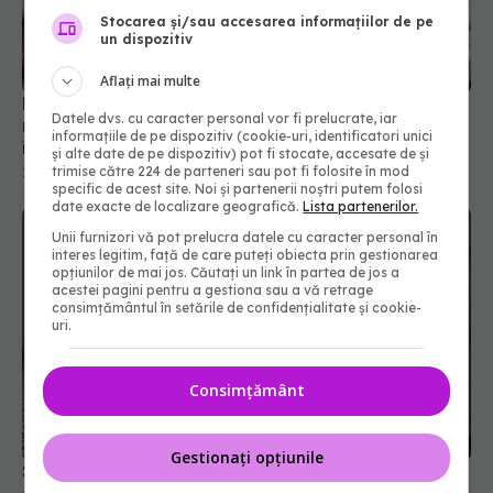
Stocarea și/sau accesarea informațiilor de pe
un dispozitiv
De ce oamenii ascultă muzică tristă. Impactul
Aflați mai multe
muzicii triste asupra stării de spirit nu este
întotdeauna același
Datele dvs. cu caracter personal vor fi prelucrate, iar
informațiile de pe dispozitiv (cookie-uri, identificatori unici
21 mai 2024, 15:58
și alte date de pe dispozitiv) pot fi stocate, accesate de și
trimise către 224 de parteneri sau pot fi folosite în mod
specific de acest site. Noi și partenerii noștri putem folosi
date exacte de localizare geografică.
Lista partenerilor.
Unii furnizori vă pot prelucra datele cu caracter personal în
interes legitim, față de care puteți obiecta prin gestionarea
opțiunilor de mai jos. Căutați un link în partea de jos a
acestei pagini pentru a gestiona sau a vă retrage
consimțământul în setările de confidențialitate și cookie-
uri.
Consimțământ
Studiu Stanford identifică șase subtipuri de
Gestionați opțiunile
depresie majoră. Care sunt și cum modifică
tratamentul