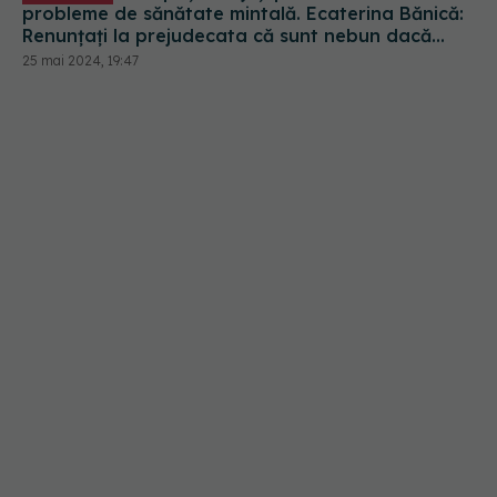
Renunțați la prejudecata că sunt nebun dacă
merg la un psihoterapeut sau psihiatru!
25 mai 2024, 19:47