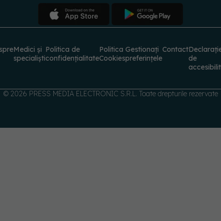
spre
Medici și
Politica de
Politica
Gestionați
Contact
Declarați
specialiști
confidențialitate
Cookies
preferințele
de
accesibili
© 2026 PRESS MEDIA ELECTRONIC S.R.L. Toate drepturile rezervate