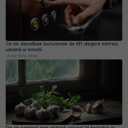
Ce ne dezvăluie butoanele de lift despre mintea
umană și emoții
14 mar 2026, 09:00
De ce oamenii mai atârnă usturoi la ferestre în