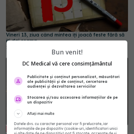
Vineri 13, ziua când mintea îți joacă feste fără să
îți dai seama
13 iun 2025, 11:20
Bun venit!
DC Medical vă cere consimțământul
Publicitate și conținut personalizat, măsurători
ale publicității și de conținut, cercetarea
audienței și dezvoltarea serviciilor
Stocarea și/sau accesarea informațiilor de pe
un dispozitiv
Aflați mai multe
Datele dvs. cu caracter personal vor fi prelucrate, iar
Psihologul Radu Leca, despre Ziua
informațiile de pe dispozitiv (cookie-uri, identificatori unici
EXCLUSIV
și alte date de pe dispozitiv) pot fi stocate, accesate de și