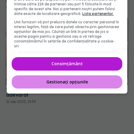
Morților: Dovadă supremă de dragoste și respect
trimise către 224 de parteneri sau pot fi folosite în mod
01 noi 2025, 11:52
specific de acest site. Noi și partenerii noștri putem folosi
date exacte de localizare geografică.
Lista partenerilor.
Unii furnizori vă pot prelucra datele cu caracter personal în
interes legitim, față de care puteți obiecta prin gestionarea
opțiunilor de mai jos. Căutați un link în partea de jos a
acestei pagini pentru a gestiona sau a vă retrage
consimțământul în setările de confidențialitate și cookie-
uri.
Consimțământ
Gestionați opțiunile
Ce spune parfumul tău despre cine ești cu
adevărat
21 sep 2025, 19:59