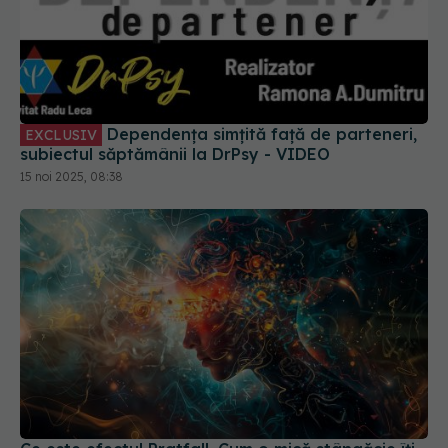
Dependența simțită față de parteneri,
EXCLUSIV
subiectul săptămânii la DrPsy - VIDEO
15 noi 2025, 08:38