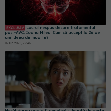
Lucrul nespus despre tratamentul
EXCLUSIV
post-AVC. Ioana Milea: Cum să accept la 26 de
ani ideea de moarte?
07 iun 2025, 22:46
Nerăbdarea poate fi genetică și legată de peste