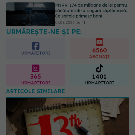
Ce spune culoarea ta preferată
despre vârsta pe care o ai. Care
este "codul cromatic" al generațiilor
07.08.2026, 21:29
URMĂREȘTE-NE ȘI PE:
6560
URMĂRITORI
ABONAȚI
365
1401
URMĂRITORI
URMĂRITORI
ARTICOLE SIMILARE