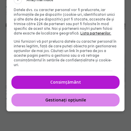
terapie. Ecaterina Bănică: Trăim într-o societate
care are încă o mentalitate mecanicistă asupra
Datele dvs. cu caracter personal vor fi prelucrate, iar
omului
25 mai 2024, 11:49
informațiile de pe dispozitiv (cookie-uri, identificatori unici
și alte date de pe dispozitiv) pot fi stocate, accesate de și
trimise către 224 de parteneri sau pot fi folosite în mod
specific de acest site. Noi și partenerii noștri putem folosi
date exacte de localizare geografică.
Lista partenerilor.
Unii furnizori vă pot prelucra datele cu caracter personal în
interes legitim, față de care puteți obiecta prin gestionarea
opțiunilor de mai jos. Căutați un link în partea de jos a
acestei pagini pentru a gestiona sau a vă retrage
consimțământul în setările de confidențialitate și cookie-
uri.
Consimțământ
Înțelegerea blocajului funcțional: simptome,
cauze și intervenții
Gestionați opțiunile
12 ian 2025, 14:40
Tratamentul pentru episoadele
EXCLUSIV
maniacale, reaprobat. Gabriel Diaconu: Nu e un