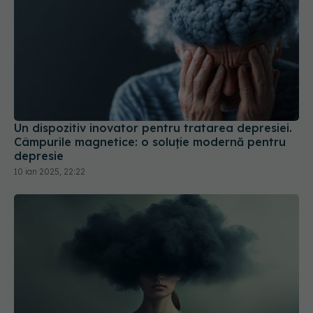
Schimbările mici din rutina zilnică ce pot ameliora
depresia. Sănătatea mintală îmbunătățită de
somn, soare și exerciții fizice
11 sep 2024, 15:33