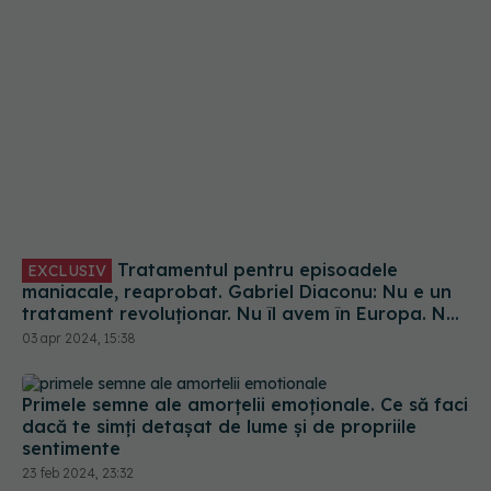
tratament revoluționar. Nu îl avem în Europa. Noi
avem altceva, dar face cam același lucru
03 apr 2024, 15:38
Primele semne ale amorțelii emoționale. Ce să faci
dacă te simți detașat de lume și de propriile
sentimente
23 feb 2024, 23:32
Diferența uriașă din creierul psihopaților,