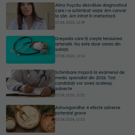
Alina Pușcău dezvăluie diagnosticul
care i-a schimbat viața: Am cancer
la sân. Am intrat în metastază
07.08.2026, 12:39
Greșeala care îți crește tensiunea
arterială. Nu este doar sarea din
solniță
07.08.2026, 12:14
Schimbare majoră la examenul de
medic specialist din 2026. Toți
candidații vor avea aceleași
subiecte
07.08.2026, 11:52
Ashwagandha: 4 efecte adverse
potențial grave
07.08.2026, 11:03