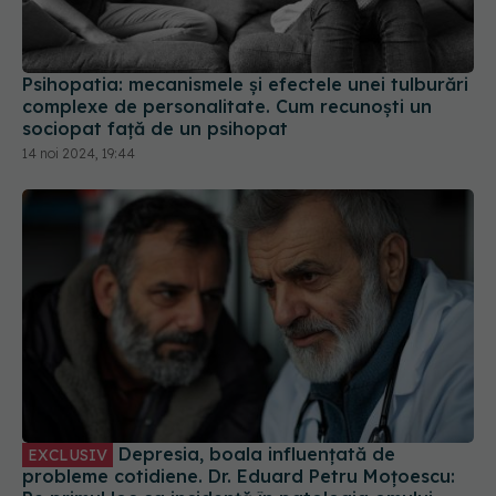
Depresia, boala influențată de
EXCLUSIV
probleme cotidiene. Dr. Eduard Petru Moțoescu:
Pe primul loc ca incidență în patologia omului
modern la nivel global
01 feb 2025, 13:52