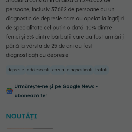
Studiul a constat în analiza a 1.240.062 de
persoane, inclusiv 37.682 de persoane cu un
diagnostic de depresie care au apelat la îngrijiri
de specialitate cel puțin o dată. 10% dintre
femei și 5% dintre bărbații care au fost urmăriți
până la vârsta de 25 de ani au fost
diagnosticați cu depresie.
depresie
adolescenti
cazuri
diagnosticati
tratati
Urmărește-ne și pe Google News -
abonează‑te!
NOUTĂȚI