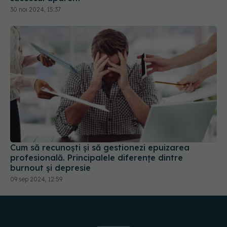
Cum să recunoști și să gestionezi epuizarea
profesională. Principalele diferențe dintre
burnout și depresie
09 sep 2024, 12:59
URMĂREȘTE-NE PE:
DESCARCĂ APLICAȚIA
spre
Medici și
Politica de
Politica
Gestionați
Contact
Declarați