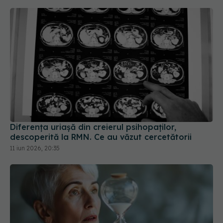
descoperită la RMN. Ce au văzut cercetătorii
11 iun 2026, 20:35
Perimenopauza, riscuri psihice. Tulburarea
bipolară și depresia majoră, asociate cu
perimenopauza
28 dec 2024, 13:41