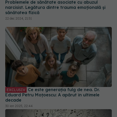
Ce este generația fulg de nea. Dr.
EXCLUSIV
Eduard Petru Moțoescu: A apărut în ultimele
decade
30 ian 2025, 22:44
Diferența dintre gândurile intruzive și impulsive.
Cum ne influențează comportamentul
26 mai 2024, 23:59