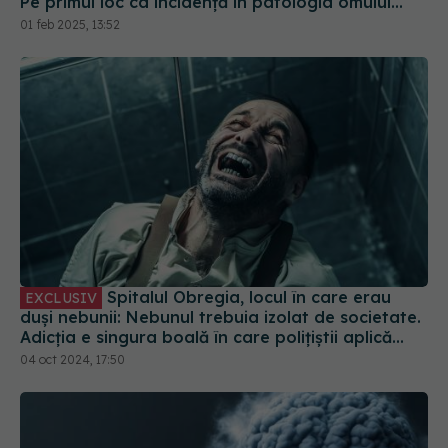
Spitalul Obregia, locul în care erau
EXCLUSIV
duși nebunii: Nebunul trebuia izolat de societate.
Adicția e singura boală în care polițiștii aplică
tratamentul. O boală în care bolnavul e infractor
04 oct 2024, 17:50
Un dispozitiv inovator pentru tratarea depresiei.
Câmpurile magnetice: o soluție modernă pentru
depresie
10 ian 2025, 22:22