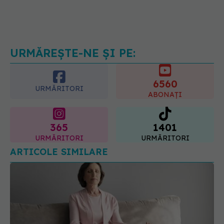
Ți-ai mărit buzele? Cele 4 greșeli
care pot strica rezultatul după
injectarea cu acid hialuronic
07.08.2026, 13:54
URMĂREȘTE-NE ȘI PE:
6560
URMĂRITORI
ABONAȚI
365
1401
URMĂRITORI
URMĂRITORI
ARTICOLE SIMILARE