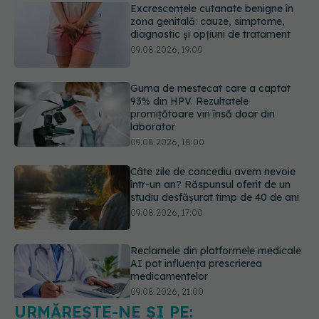
Excrescențele cutanate benigne în
zona genitală: cauze, simptome,
diagnostic și opțiuni de tratament
09.08.2026, 19:00
Guma de mestecat care a captat
93% din HPV. Rezultatele
promițătoare vin însă doar din
laborator
09.08.2026, 18:00
Câte zile de concediu avem nevoie
într-un an? Răspunsul oferit de un
studiu desfășurat timp de 40 de ani
09.08.2026, 17:00
Reclamele din platformele medicale
AI pot influența prescrierea
medicamentelor
09.08.2026, 21:00
URMĂREȘTE-NE ȘI PE: