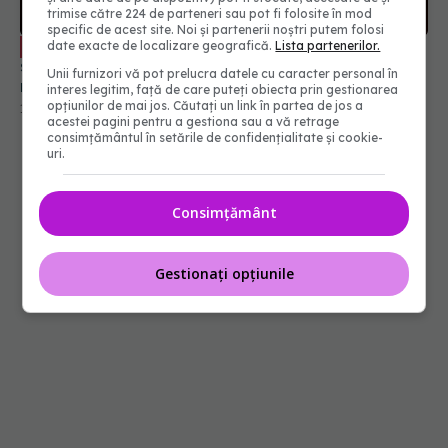
trimise către 224 de parteneri sau pot fi folosite în mod
specific de acest site. Noi și partenerii noștri putem folosi
Cea mai mare dezamăgire de
EXCLUSIV
date exacte de localizare geografică.
Lista partenerilor.
sărbători. Ramona A. Dumitru: Cea mai mare
Unii furnizori vă pot prelucra datele cu caracter personal în
minciună
interes legitim, față de care puteți obiecta prin gestionarea
opțiunilor de mai jos. Căutați un link în partea de jos a
13 dec 2025, 20:43
acestei pagini pentru a gestiona sau a vă retrage
consimțământul în setările de confidențialitate și cookie-
uri.
Consimțământ
Gestionați opțiunile