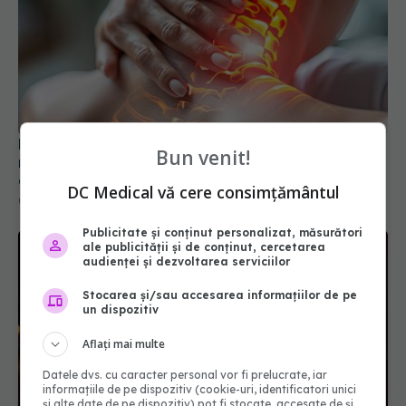
Fibromialgia, boala care îți schimbă viața peste
Bun venit!
noapte. De ce este considerată cea mai
chinuitoare boală
DC Medical vă cere consimțământul
02 oct 2025, 10:07
Publicitate și conținut personalizat, măsurători
ale publicității și de conținut, cercetarea
audienței și dezvoltarea serviciilor
Stocarea și/sau accesarea informațiilor de pe
un dispozitiv
Aflați mai multe
Datele dvs. cu caracter personal vor fi prelucrate, iar
informațiile de pe dispozitiv (cookie-uri, identificatori unici
și alte date de pe dispozitiv) pot fi stocate, accesate de și