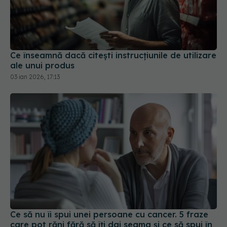
Ce înseamnă dacă citești instrucțiunile de utilizare
ale unui produs
03 ian 2026, 17:13
Ce să nu îi spui unei persoane cu cancer. 5 fraze
care pot răni fără să îți dai seama și ce să spui în