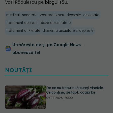
Vasi Rădulescu pe
blogul său
.
medical
sanatate
vasi radulescu
depresie
anxietate
tratament depresie
doza de sanatate
tratament anxietate
diferenta anxietate si depresie
Urmărește-ne și pe Google News -
abonează‑te!
NOUTĂȚI
De ce nu trebuie să cureți vinetele.
Ce conține, de fapt, coaja lor
09.08.2026, 20:00