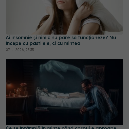
Ai insomnie și nimic nu pare să funcționeze? Nu
începe cu pastilele, ci cu mintea
07 iul 2026, 23:35
Ce se întâmplă în minte când corpul e aproape
de moarte. Tipare care se repetă în întreaga
lume
20 mai 2026, 22:58