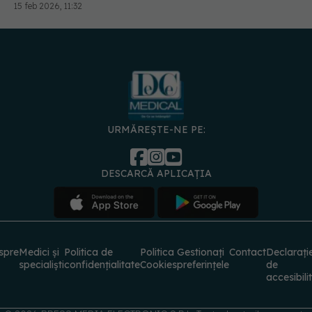
URMĂREȘTE-NE PE:
DESCARCĂ APLICAȚIA
spre
Medici și
Politica de
Politica
Gestionați
Contact
Declarați
specialiști
confidențialitate
Cookies
preferințele
de
accesibili
© 2026 PRESS MEDIA ELECTRONIC S.R.L. Toate drepturile rezervate