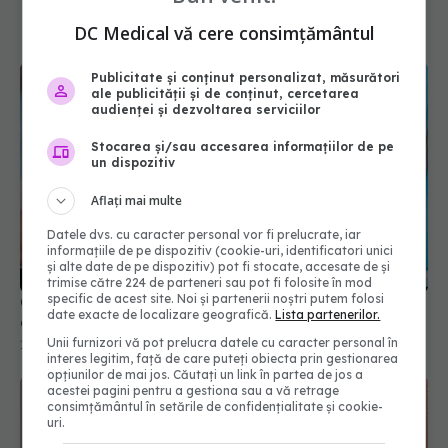
DC Medical vă cere consimțământul
Publicitate și conținut personalizat, măsurători
ale publicității și de conținut, cercetarea
audienței și dezvoltarea serviciilor
Stocarea și/sau accesarea informațiilor de pe
un dispozitiv
Aflați mai multe
Ce se întâmplă, de fapt, dacă visezi în timpul
Datele dvs. cu caracter personal vor fi prelucrate, iar
anesteziei
informațiile de pe dispozitiv (cookie-uri, identificatori unici
14 iun 2026, 20:00
și alte date de pe dispozitiv) pot fi stocate, accesate de și
trimise către 224 de parteneri sau pot fi folosite în mod
specific de acest site. Noi și partenerii noștri putem folosi
date exacte de localizare geografică.
Lista partenerilor.
Unii furnizori vă pot prelucra datele cu caracter personal în
interes legitim, față de care puteți obiecta prin gestionarea
opțiunilor de mai jos. Căutați un link în partea de jos a
acestei pagini pentru a gestiona sau a vă retrage
consimțământul în setările de confidențialitate și cookie-
uri.