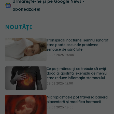
Urmărește-ne și pe Google News -
abonează‑te!
NOUTĂȚI
Ce poți mânca și ce trebuie să eviți
dacă ai gastrită: exemplu de meniu
care reduce inflamația stomacului
08.08.2026, 19:00
Microplasticele pot traversa bariera
placentară și modifica hormonii
08.08.2026, 18:00
Trucul genial cu ceai negru pentru
păr. Tot mai multe femei îl adoră
08.08.2026, 17:00