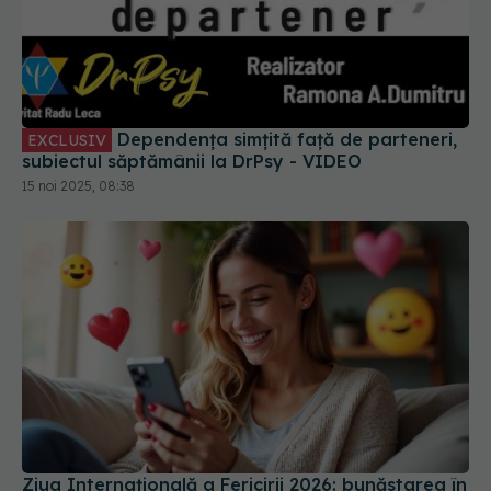
Dependența simțită față de parteneri,
EXCLUSIV
subiectul săptămânii la DrPsy - VIDEO
15 noi 2025, 08:38
Ziua Internațională a Fericirii 2026: bunăstarea în
era digitală
20 mar 2026, 11:41