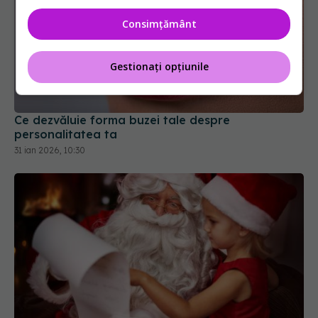
Consimțământ
Ce dezvăluie forma buzei tale despre
Gestionați opțiunile
personalitatea ta
31 ian 2026, 10:30
Cea mai mare dezamăgire de
EXCLUSIV
sărbători. Ramona A. Dumitru: Cea mai mare
minciună