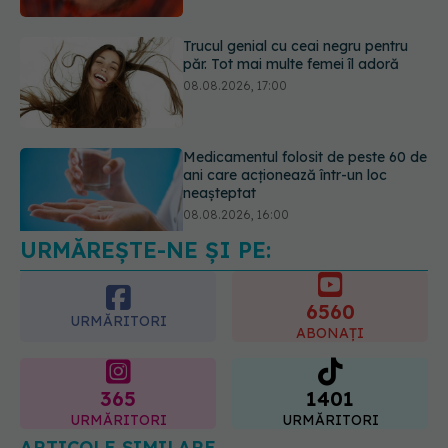
Medicamentul folosit de peste 60 de
ani care acționează într-un loc
neașteptat
08.08.2026, 16:00
URMĂREȘTE-NE ȘI PE:
Transpirații nocturne: semnul ignorat
care poate ascunde probleme
serioase de sănătate
6560
08.08.2026, 20:00
URMĂRITORI
ABONAȚI
365
1401
URMĂRITORI
URMĂRITORI
ARTICOLE SIMILARE