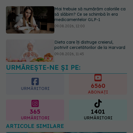
Dieta care îți distruge creierul,
potrivit cercetătorilor de la Harvard
09.08.2026, 11:45
Ora la care mănânci ar putea
influența oasele după vârsta de 50
de ani
09.08.2026, 14:00
URMĂREȘTE-NE ȘI PE:
6560
URMĂRITORI
ABONAȚI
365
1401
URMĂRITORI
URMĂRITORI
ARTICOLE SIMILARE