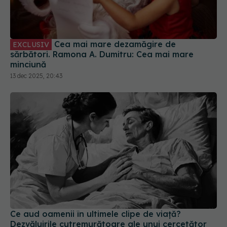
Cea mai mare dezamăgire de
EXCLUSIV
sărbători. Ramona A. Dumitru: Cea mai mare
minciună
13 dec 2025, 20:43
Ce aud oamenii în ultimele clipe de viață?
Dezvăluirile cutremurătoare ale unui cercetător