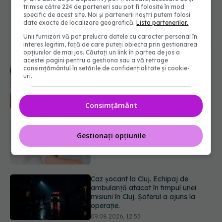
trimise către 224 de parteneri sau pot fi folosite în mod
specific de acest site. Noi și partenerii noștri putem folosi
date exacte de localizare geografică.
Lista partenerilor.
NOUTĂȚI
Unii furnizori vă pot prelucra datele cu caracter personal în
interes legitim, față de care puteți obiecta prin gestionarea
opțiunilor de mai jos. Căutați un link în partea de jos a
acestei pagini pentru a gestiona sau a vă retrage
Ce este testul TORCH și cine trebuie
consimțământul în setările de confidențialitate și cookie-
uri.
să-l facă. Ce înseamnă un rezultat
pozitiv
09.08.2026, 13:00
Consimțământ
Caz șocant la Cluj. Echipaj de
ambulanță atacat în timpul unei
Gestionați opțiunile
misiuni în Cluj. Șoferul a ajuns la
operație.
09.08.2026, 12:55
Mai trebuie să numărăm caloriile ca
să slăbim? Ce se schimbă în era
medicamentelor GLP-1
09.08.2026, 12:00