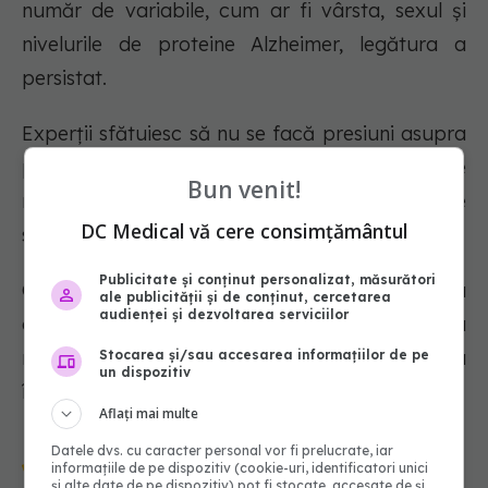
număr de variabile, cum ar fi vârsta, sexul și
nivelurile de proteine Alzheimer, legătura a
persistat.
Experții sfătuiesc să nu se facă presiuni asupra
persoanelor care se trezesc cu o senzație de
Bun venit!
revigorare pentru a-și modifica tiparele de
DC Medical vă cere consimțământul
somn.
Publicitate și conținut personalizat, măsurători
Cei care nu dorm suficient, totuși, ar putea
ale publicității și de conținut, cercetarea
audienței și dezvoltarea serviciilor
constata că se luptă mai mult cu munca
mentală. Îngrijirea problemei ar putea
Stocarea și/sau accesarea informațiilor de pe
un dispozitiv
îmbunătăți gândirea.
Aflați mai multe
Urmărește-ne și pe Google News -
Datele dvs. cu caracter personal vor fi prelucrate, iar
informațiile de pe dispozitiv (cookie-uri, identificatori unici
abonează‑te!
și alte date de pe dispozitiv) pot fi stocate, accesate de și