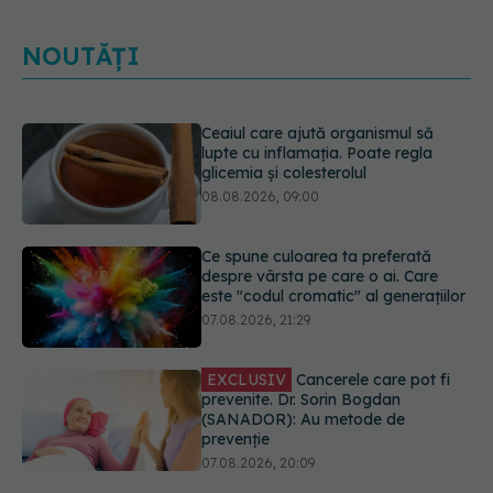
NOUTĂȚI
Ce spune culoarea ta preferată
despre vârsta pe care o ai. Care
este "codul cromatic" al generațiilor
07.08.2026, 21:29
EXCLUSIV
Cancerele care pot fi
prevenite. Dr. Sorin Bogdan
(SANADOR): Au metode de
prevenție
07.08.2026, 20:09
Testul din deget care ar putea
indica riscul pentru 8 boli majore
07.08.2026, 18:34