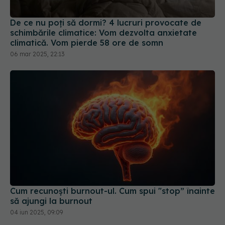
De ce nu poți să dormi? 4 lucruri provocate de
schimbările climatice: Vom dezvolta anxietate
climatică. Vom pierde 58 ore de somn
06 mar 2025, 22:13
Cum recunoști burnout-ul. Cum spui "stop” înainte
să ajungi la burnout
04 iun 2025, 09:09