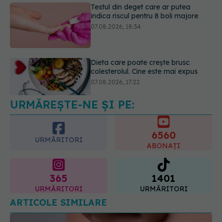
Dieta care poate crește brusc
colesterolul. Cine este mai expus
07.08.2026, 17:22
Ceaiul care ajută organismul să
lupte cu inflamația. Poate regla
glicemia și colesterolul
08.08.2026, 09:00
URMĂREȘTE-NE ȘI PE:
6560
URMĂRITORI
ABONAȚI
365
1401
URMĂRITORI
URMĂRITORI
ARTICOLE SIMILARE