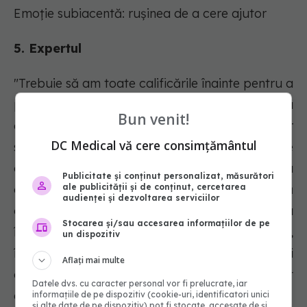
Emoție subiacentă: rușinea de a cere ajutor
5. Expertul
"Trebuie să am toate calificările înainte pentru a
putea măcar să mă gândesc să aplic pentru
Bun venit!
acest loc de muncă." Acest tip de impostor
DC Medical vă cere consimțământul
simte nevoia compulsivă de a avea toate
cunoștințele și experiența înainte de a încerca
Publicitate și conținut personalizat, măsurători
ale publicității și de conținut, cercetarea
chiar să aplice pentru job. Ei pot fi critici față
audienței și dezvoltarea serviciilor
de cei din jurul lor care "lucrează pentru a
Stocarea și/sau accesarea informațiilor de pe
învăța" sau care își iau roluri aspiraționale, dar,
un dispozitiv
în același timp, nu recunosc că certitudinea și
Aflați mai multe
deținerea tuturor răspunsurilor nu sunt
Datele dvs. cu caracter personal vor fi prelucrate, iar
așteptări realiste.
informațiile de pe dispozitiv (cookie-uri, identificatori unici
și alte date de pe dispozitiv) pot fi stocate, accesate de și