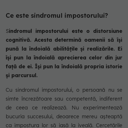
Ce este sindromul impostorului?
S
indromul impostorului este o distorsiune
cognitivă. Acesta determină oamenii să își
pună la îndoială abilitățile și realizările. Ei
își pun la îndoială aprecierea celor din jur
față de ei. Își pun la îndoială propria istorie
și parcursul.
Cu sindromul impostorului, o persoană nu se
simte încrezătoare sau competentă, indiferent
de ceea ce realizează. Nu experimentează
bucuria succesului, deoarece mereu așteaptă
ca impostura lor să iasă la iveală. Cercetările