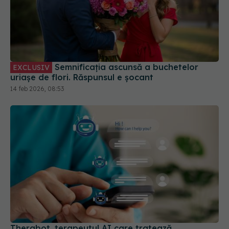
Semnificația ascunsă a buchetelor
EXCLUSIV
uriașe de flori. Răspunsul e șocant
14 feb 2026, 08:53
Therabot, terapeutul AI care tratează