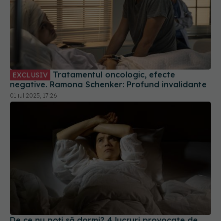
Tratamentul oncologic, efecte
EXCLUSIV
negative. Ramona Schenker: Profund invalidante
01 iul 2025, 17:26
De ce nu poți să dormi? 4 lucruri provocate de
schimbările climatice: Vom dezvolta anxietate