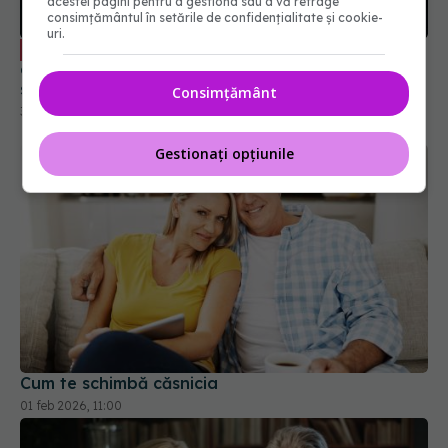
acestei pagini pentru a gestiona sau a vă retrage
Pericolul tăcut care afectează milioane
EXCLUSIV
consimțământul în setările de confidențialitate și cookie-
de oameni. De ce medicina nu poate vindeca
uri.
singurătatea
31 iul 2026, 21:20
Consimțământ
Gestionați opțiunile
Cum te schimbă căsnicia
01 feb 2026, 11:00