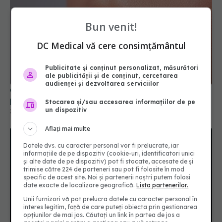
Bun venit!
DC Medical vă cere consimțământul
Publicitate și conținut personalizat, măsurători
Ce dezvăluie forma buzei tale despre
ale publicității și de conținut, cercetarea
personalitatea ta
audienței și dezvoltarea serviciilor
31 ian 2026, 10:30
Stocarea și/sau accesarea informațiilor de pe
un dispozitiv
Aflați mai multe
Datele dvs. cu caracter personal vor fi prelucrate, iar
informațiile de pe dispozitiv (cookie-uri, identificatori unici
și alte date de pe dispozitiv) pot fi stocate, accesate de și
trimise către 224 de parteneri sau pot fi folosite în mod
specific de acest site. Noi și partenerii noștri putem folosi
date exacte de localizare geografică.
Lista partenerilor.
Unii furnizori vă pot prelucra datele cu caracter personal în
interes legitim, față de care puteți obiecta prin gestionarea
opțiunilor de mai jos. Căutați un link în partea de jos a