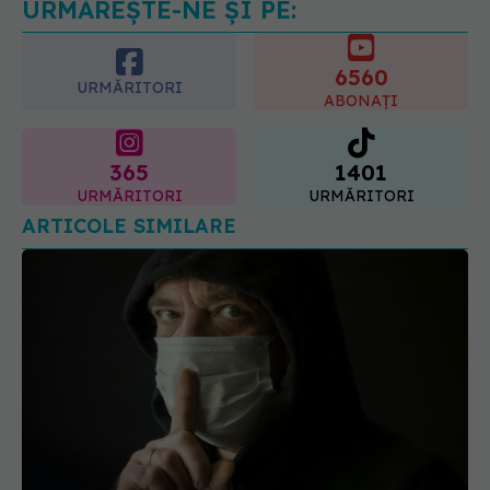
despre vârsta pe care o ai. Care
este "codul cromatic" al generațiilor
6560
07.08.2026, 21:29
URMĂRITORI
ABONAȚI
365
1401
URMĂRITORI
URMĂRITORI
ARTICOLE SIMILARE
De ce cred oamenii în teoria conspirației.