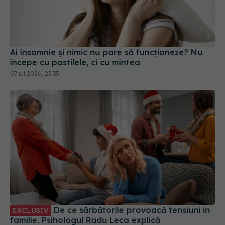
Ai insomnie și nimic nu pare să funcționeze? Nu
începe cu pastilele, ci cu mintea
07 iul 2026, 23:35
De ce sărbătorile provoacă tensiuni în
EXCLUSIV
familie. Psihologul Radu Leca explică
13 dec 2025, 12:15