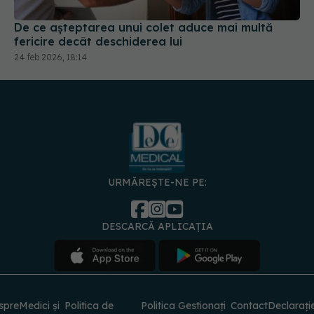
De ce așteptarea unui colet aduce mai multă
fericire decât deschiderea lui
24 feb 2026, 18:14
URMĂREȘTE-NE PE:
DESCARCĂ APLICAȚIA
spre
Medici și
Politica de
Politica
Gestionați
Contact
Declarați
specialiști
confidențialitate
Cookies
preferințele
de
accesibili