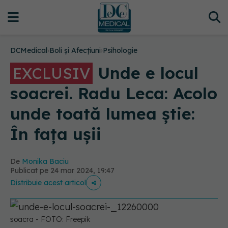
DCMedical
›
Boli și Afecțiuni
›
Psihologie
Unde e locul
EXCLUSIV
soacrei. Radu Leca: Acolo
unde toată lumea știe:
În fața ușii
De
Monika Baciu
Publicat pe 24 mar 2024, 19:47
Distribuie acest articol
soacra - FOTO: Freepik