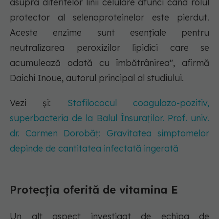
asupra diferitelor linii celulare atunci când rolul
protector al selenoproteinelor este pierdut.
Aceste enzime sunt esențiale pentru
neutralizarea peroxizilor lipidici care se
acumulează odată cu îmbătrânirea", afirmă
Daichi Inoue, autorul principal al studiului.
Vezi și:
Stafilococul coagulazo-pozitiv,
superbacteria de la Balul Însuraților. Prof. univ.
dr. Carmen Dorobăț: Gravitatea simptomelor
depinde de cantitatea infectată ingerată
Protecția oferită de vitamina E
Un alt aspect investigat de echipa de