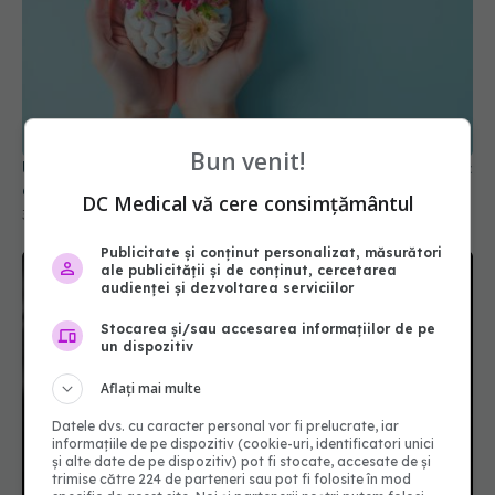
Un obicei din primii ani de viață, asociat cu un risc
cu 46% mai mic de Alzheimer
Bun venit!
31 iul 2026, 15:04
DC Medical vă cere consimțământul
Publicitate și conținut personalizat, măsurători
ale publicității și de conținut, cercetarea
audienței și dezvoltarea serviciilor
Stocarea și/sau accesarea informațiilor de pe
un dispozitiv
Aflați mai multe
Datele dvs. cu caracter personal vor fi prelucrate, iar
informațiile de pe dispozitiv (cookie-uri, identificatori unici
7 lucruri pe care să nu i le spui unei persoane
și alte date de pe dispozitiv) pot fi stocate, accesate de și
aflate în doliu. Frazele care pot răni fără să îți dai
trimise către 224 de parteneri sau pot fi folosite în mod