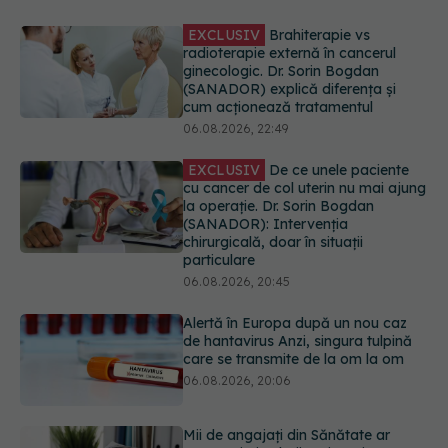
EXCLUSIV
De ce unele paciente
cu cancer de col uterin nu mai ajung
la operație. Dr. Sorin Bogdan
(SANADOR): Intervenția
chirurgicală, doar în situații
particulare
06.08.2026, 20:45
Alertă în Europa după un nou caz
de hantavirus Anzi, singura tulpină
care se transmite de la om la om
06.08.2026, 20:06
Mii de angajați din Sănătate ar
putea primi salarii mai mari.
Sindicatele cer schimbarea legii
06.08.2026, 19:26
EXCLUSIV
Cancerele ginecologice
care pot fi tratate fără operație. Dr.