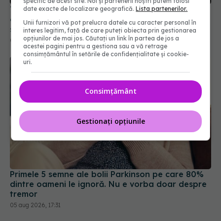
specific de acest site. Noi și partenerii noștri putem folosi
seama
date exacte de localizare geografică.
Lista partenerilor.
01 aug 2026, 09:02
Unii furnizori vă pot prelucra datele cu caracter personal în
interes legitim, față de care puteți obiecta prin gestionarea
opțiunilor de mai jos. Căutați un link în partea de jos a
acestei pagini pentru a gestiona sau a vă retrage
consimțământul în setările de confidențialitate și cookie-
uri.
Consimțământ
Gestionați opțiunile
Primele 5 semne ale bolii Parkinson pe care 80%
dintre oameni le ignoră. Nu e vorba doar despre
tremor
05 aug 2026, 17:31