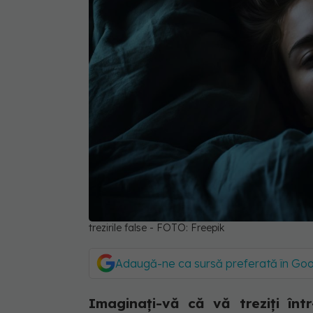
trezirile false - FOTO: Freepik
Adaugă-ne ca sursă preferată în Go
Imaginați-vă că vă treziți într