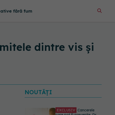
native fără fum
mitele dintre vis și
NOUTĂȚI
EXCLUSIV
Cancerele
care pot fi prevenite. Dr.