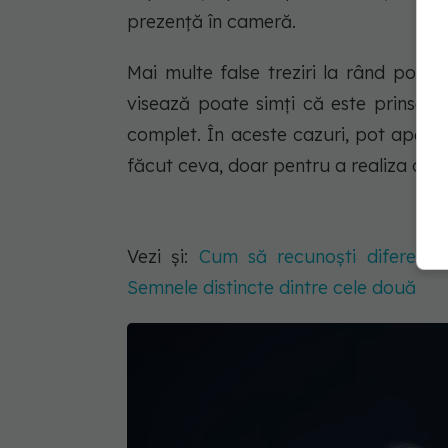
prezență în cameră.
Mai multe false treziri la rând pot 
visează poate simți că este prinsă în
complet. În aceste cazuri, pot apărea
făcut ceva, doar pentru a realiza că n
Vezi și:
Cum să recunoști diferențel
Semnele distincte dintre cele două