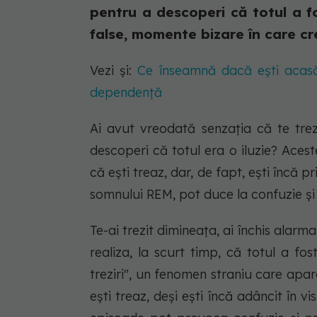
pentru a descoperi că totul a fo
false, momente bizare în care cre
Vezi și:
Ce înseamnă dacă ești acasă
dependență
Ai avut vreodată senzația că te trez
descoperi că totul era o iluzie? Acest
că ești treaz, dar, de fapt, ești încă 
somnului REM, pot duce la confuzie și 
Te-ai trezit dimineața, ai închis alarm
realiza, la scurt timp, că totul a fo
treziri", un fenomen straniu care apar
ești treaz, deși ești încă adâncit în v