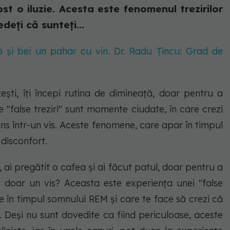
st o iluzie. Acesta este fenomenul trezirilor
deți că sunteți...
 și bei un pahar cu vin. Dr. Radu Țincu: Grad de
ești, îți începi rutina de dimineață, doar pentru a
e "false treziri" sunt momente ciudate, în care crezi
prins într-un vis. Aceste fenomene, care apar în timpul
disconfort.
a, ai pregătit o cafea și ai făcut patul, doar pentru a
st doar un vis? Aceasta este experiența unei "false
e în timpul somnului REM și care te face să crezi că
is. Deși nu sunt dovedite ca fiind periculoase, aceste