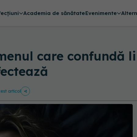
fecțiuni
Academia de sănătate
Evenimente
Alter
omenul care confundă li
fectează
est articol