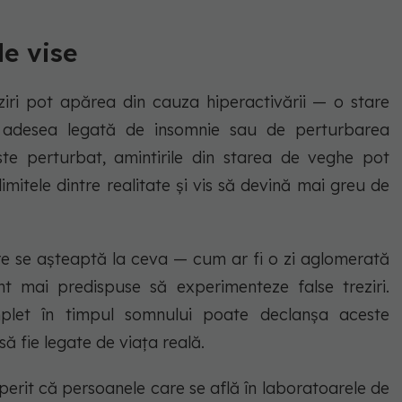
de vise
eziri pot apărea din cauza hiperactivării — o stare
i, adesea legată de insomnie sau de perturbarea
 perturbat, amintirile din starea de veghe pot
imitele dintre realitate și vis să devină mai greu de
re se așteaptă la ceva — cum ar fi o zi aglomerată
 mai predispuse să experimenteze false treziri.
plet în timpul somnului poate declanșa aceste
ă fie legate de viața reală.
erit că persoanele care se află în laboratoarele de