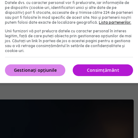
Datele dvs. cu caracter personal vor fi prelucrate, iar informațiile de
pe dispozitiv (cookie-uri, identificatori unici și alte date de pe
dispozitiv) pot fi stocate, accesate de și trimise către 224 de parteneri
sau pot fi folosite în mod specific de acest site. Noi și partenerii noștri
fi, de asemenea, stresante, deoarece persoana care
putem folosi date exacte de localizare geografică.
Lista partenerilor.
tr-o buclă fără sfârșit, incapabilă să se trezească
Unii furnizori vă pot prelucra datele cu caracter personal în interes
legitim, față de care puteți obiecta prin gestionarea opțiunilor de mai
 amintiri false, în care persoana își amintește că a
jos. Căutați un link în partea de jos a acestei pagini pentru a gestiona
sau a vă retrage consimțământul în setările de confidențialitate și
u s-a întâmplat deloc.
cookie-uri.
Gestionați opțiunile
Consimțământ
e între durerea de gât virală și cea bacteriană.