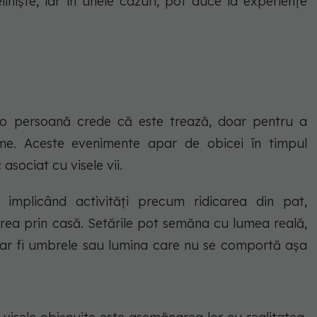
iniște, iar în unele cazuri, pot duce la experiențe
d o persoană crede că este trează, doar pentru a
me. Aceste evenimente apar de obicei în timpul
asociat cu visele vii.
e, implicând activități precum ridicarea din pat,
area prin casă. Setările pot semăna cu lumea reală,
cum ar fi umbrele sau lumina care nu se comportă așa