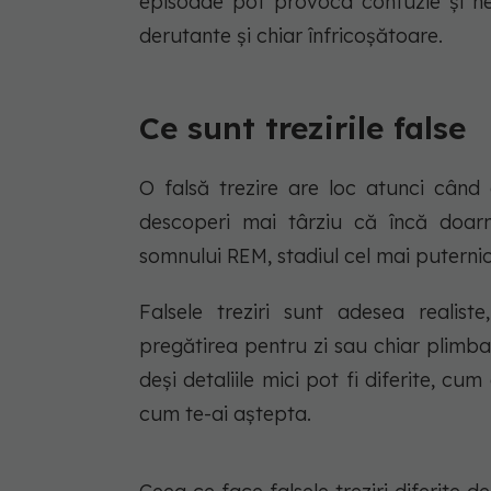
episoade pot provoca confuzie și nel
derutante și chiar înfricoșătoare.
Ce sunt trezirile false
O falsă trezire are loc atunci cân
descoperi mai târziu că încă doar
somnului REM, stadiul cel mai puternic 
Falsele treziri sunt adesea realist
pregătirea pentru zi sau chiar plimb
deși detaliile mici pot fi diferite, 
cum te-ai aștepta.