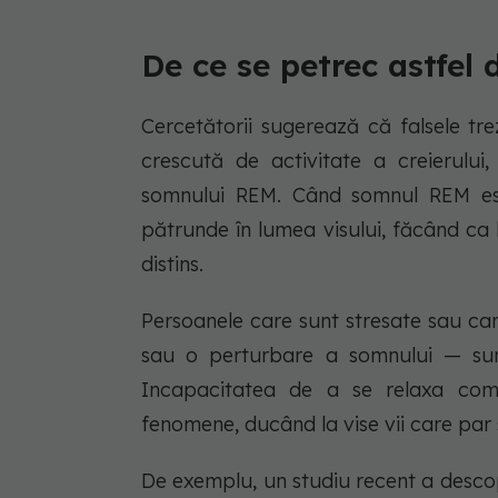
De ce se petrec astfel 
Cercetătorii sugerează că falsele tr
crescută de activitate a creierulu
somnului REM. Când somnul REM este
pătrunde în lumea visului, făcând ca l
distins.
Persoanele care sunt stresate sau ca
sau o perturbare a somnului — sunt
Incapacitatea de a se relaxa com
fenomene, ducând la vise vii care par s
De exemplu, un studiu recent a descop