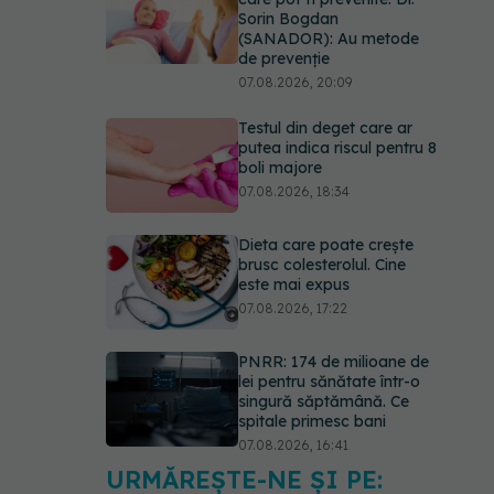
Sorin Bogdan
(SANADOR): Au metode
de prevenție
07.08.2026, 20:09
Testul din deget care ar
putea indica riscul pentru 8
boli majore
07.08.2026, 18:34
Dieta care poate crește
brusc colesterolul. Cine
este mai expus
07.08.2026, 17:22
PNRR: 174 de milioane de
lei pentru sănătate într-o
singură săptămână. Ce
spitale primesc bani
07.08.2026, 16:41
URMĂREȘTE-NE ȘI PE:
Ce spune culoarea ta