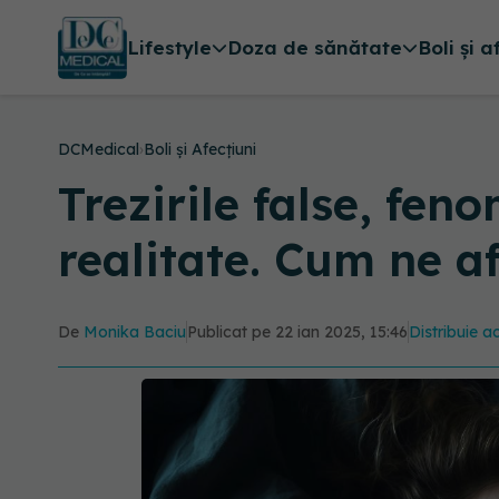
Lifestyle
Doza de sănătate
Boli și a
DCMedical
›
Boli și Afecțiuni
Trezirile false, fen
realitate. Cum ne a
De
Monika Baciu
Publicat pe 22 ian 2025, 15:46
Distribuie ac