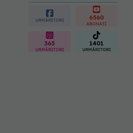
preferată despre vârsta
pe care o ai. Care este
"codul cromatic" al
6560
URMĂRITORI
generațiilor
ABONAȚI
07.08.2026, 21:29
365
1401
URMĂRITORI
URMĂRITORI