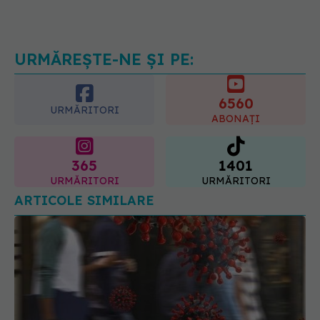
Gabriela Cristea, manifest pentru
respect și acceptare: Corpul
fiecăruia spune o poveste
05.08.2026, 21:23
URMĂREȘTE-NE ȘI PE:
6560
URMĂRITORI
ABONAȚI
365
1401
URMĂRITORI
URMĂRITORI
ARTICOLE SIMILARE