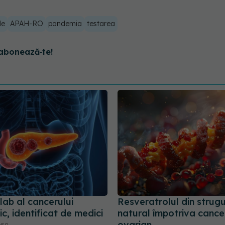
le
APAH-RO
pandemia
testarea
abonează‑te!
lab al cancerului
Resveratrolul din strugur
c, identificat de medici
natural împotriva cance
ovarian