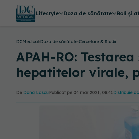
Lifestyle
Doza de sănătate
Boli și a
DCMedical
›
Doza de sănătate
›
Cercetare & Studii
APAH-RO: Testarea ș
hepatitelor virale,
De
Dana Lascu
Publicat pe 04 mar 2021, 08:41
Distribuie ac