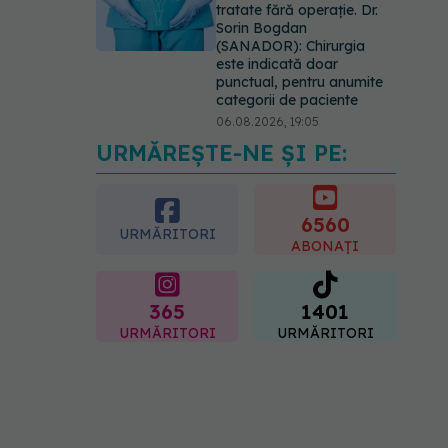
tratate fără operație. Dr.
Sorin Bogdan
(SANADOR): Chirurgia
este indicată doar
punctual, pentru anumite
categorii de paciente
06.08.2026, 19:05
URMĂREȘTE-NE ȘI PE:
EXCLUSIV
Brahiterapie
vs radioterapie externă în
cancerul ginecologic. Dr.
Sorin Bogdan (SANADOR)
6560
URMĂRITORI
explică diferența și cum
ABONAȚI
acționează tratamentul
06.08.2026, 22:49
365
1401
URMĂRITORI
URMĂRITORI