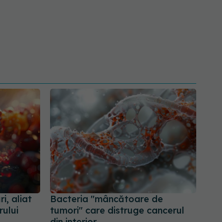
i, aliat
Bacteria "mâncătoare de
rului
tumori" care distruge cancerul
din interior