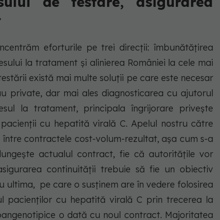
sului de testare, asigurarea
t
ncentrăm eforturile pe trei direcții: îmbunătățirea
sului la tratament și alinierea României la cele mai
estării există mai multe soluții pe care este necesar
au private, dar mai ales diagnosticarea cu ajutorul
sul la tratament, principala îngrijorare privește
pacienții cu hepatită virală C. Apelul nostru către
ri între contractele cost-volum-rezultat, așa cum s-a
lungește actualul contract, fie că autoritățile vor
sigurarea continuității trebuie să fie un obiectiv
 nu ultima, pe care o susținem are în vedere folosirea
l pacienților cu hepatită virală C prin trecerea la
angenotipice o dată cu noul contract. Majoritatea