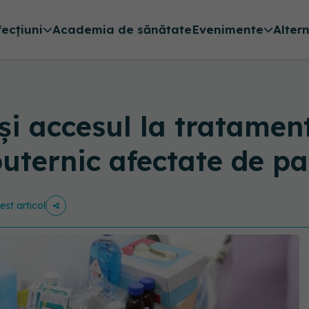
fecțiuni
Academia de sănătate
Evenimente
Alter
i accesul la tratament
 puternic afectate de
est articol