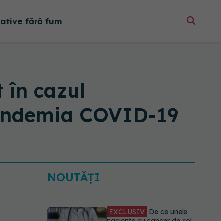
native fără fum
 în cazul
 pandemia COVID-19
NOUTĂȚI
EXCLUSIV
De ce unele
paciente cu cancer de col