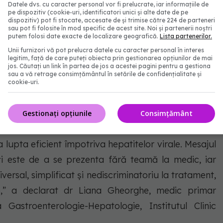
rea programelor, consecințe
Datele dvs. cu caracter personal vor fi prelucrate, iar informațiile de
pe dispozitiv (cookie-uri, identificatori unici și alte date de pe
dispozitiv) pot fi stocate, accesate de și trimise către 224 de parteneri
sau pot fi folosite în mod specific de acest site. Noi și partenerii noștri
t încetinirea sau stoparea principalelor programe
putem folosi date exacte de localizare geografică.
Lista partenerilor.
 este și hepatita, ceea ce a condus la consecințe
Unii furnizori vă pot prelucra datele cu caracter personal în interes
legitim, față de care puteți obiecta prin gestionarea opțiunilor de mai
 De exemplu, România rămâne fruntașă în Europa în
jos. Căutați un link în partea de jos a acestei pagini pentru a gestiona
sau a vă retrage consimțământul în setările de confidențialitate și
cu ciroză, dar și al deceselor cauzate de ciroză. De
cookie-uri.
 interferon destinat pacienților cu hepatita C a
21, doar 35% din actualul contract fusese acoperit.
Gestionați opțiunile
Consimțământ
și intrarea pe tratament reprezintă un proces ce
 lupta eficient împotriva hepatitelor virale. Mesajul
enți este de a se prezenta fără teamă la medic, iar
versal, simplificat și nediscriminatoriu la tratament,
e,” a declarat dr Liana Gheorghe, medic primar
 Gastroenterologie-Hepatologie, Institutul Clinic