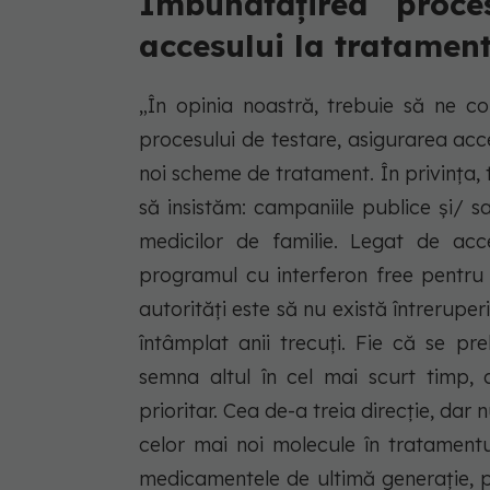
Îmbunătățirea proce
accesului la tratamen
„În opinia noastră, trebuie să ne co
procesului de testare, asigurarea acce
noi scheme de tratament. În privința, t
să insistăm: campaniile publice și/ s
medicilor de familie. Legat de acce
programul cu interferon free pentru 
autorități este să nu există întrerupe
întâmplat anii trecuți. Fie că se pre
semna altul în cel mai scurt timp, a
prioritar. Cea de-a treia direcție, dar
celor mai noi molecule în tratamentu
medicamentele de ultimă generație, p