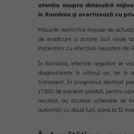
atenția asupra diminuării mijlo
în România și avertizează cu priv
Măsurile restrictive impuse de actual
de eradicare a acestei boli virale l
Pacienților cu Afecțiuni Hepatice di
În România, efectele negative se văd
diagnosticate în ultimul an, iar în
tratament. În programul destinat pac
17.500 de pacienți posibili, pentru c
rezultat, au accesat schemele de tr
autorități cu două luni, până la 31 ma