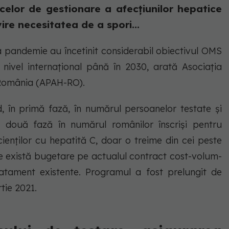
acelor de gestionare a afecțiunilor hepatice
ire necesitatea de a spori...
a pandemie au încetinit considerabil obiectivul OMS
a nivel internațional până în 2030, arată Asociația
n România (APAH-RO).
, în primă fază, în numărul persoanelor testate și
 a două fază în numărul românilor înscriși pentru
ienților cu hepatită C, doar o treime din cei peste
are există bugetare pe actualul contract cost-volum-
atament existente. Programul a fost prelungit de
rtie 2021.