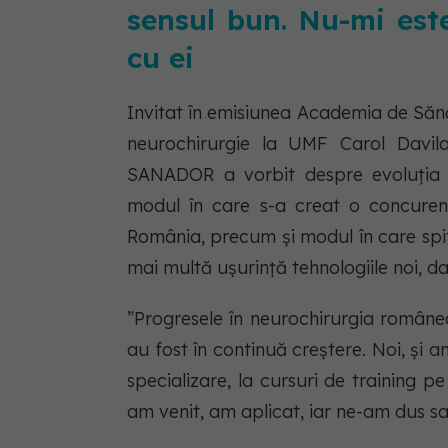
sensul bun. Nu-mi est
cu ei
Invitat în emisiunea Academia de Sănă
neurochirurgie la UMF Carol Davila B
SANADOR a vorbit despre evoluția ș
modul în care s-a creat o concurență
România, precum și modul în care spit
mai multă ușurință tehnologiile noi, da
”Progresele în neurochirurgia româneas
au fost în continuă creștere. Noi, și 
specializare, la cursuri de training p
am venit, am aplicat, iar ne-am dus sa