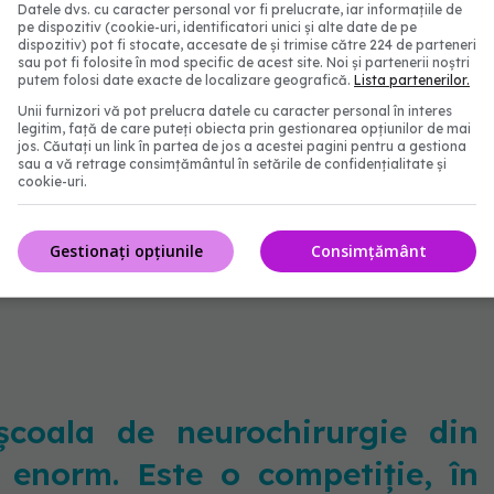
Datele dvs. cu caracter personal vor fi prelucrate, iar informațiile de
pe dispozitiv (cookie-uri, identificatori unici și alte date de pe
dispozitiv) pot fi stocate, accesate de și trimise către 224 de parteneri
-a exprimat speranţa că ”într-un orizont de timp
sau pot fi folosite în mod specific de acest site. Noi și partenerii noștri
putem folosi date exacte de localizare geografică.
Lista partenerilor.
noastră pentru a beneficia de o rețea de spitale
Unii furnizori vă pot prelucra datele cu caracter personal în interes
ie uitată ”dezvoltarea unor servicii medicale
legitim, față de care puteți obiecta prin gestionarea opțiunilor de mai
jos. Căutați un link în partea de jos a acestei pagini pentru a gestiona
nivelul medicinei primare, cât și la nivelul centrelor
sau a vă retrage consimțământul în setările de confidențialitate și
cookie-uri.
rie care trebuie să trateze marea majoritate a
Gestionați opțiunile
Consimțământ
 din toamnă. Rafila: Anul precedent, din păcate, nu s-
școala de neurochirurgie din
 enorm. Este o competiție, în