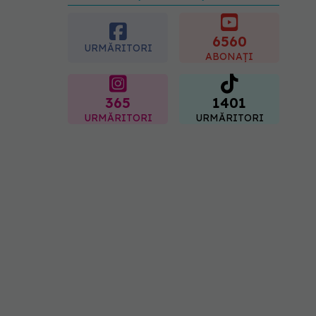
preferată despre vârsta
pe care o ai. Care este
"codul cromatic" al
6560
URMĂRITORI
generațiilor
ABONAȚI
07.08.2026, 21:29
365
1401
URMĂRITORI
URMĂRITORI