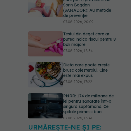
Sorin Bogdan
(SANADOR): Au metode
de prevenție
07.08.2026, 20:09
Testul din deget care ar
putea indica riscul pentru 8
boli majore
07.08.2026, 18:34
Dieta care poate crește
brusc colesterolul. Cine
este mai expus
07.08.2026, 17:22
PNRR: 174 de milioane de
lei pentru sănătate într-o
singură săptămână. Ce
spitale primesc bani
07.08.2026, 16:41
URMĂREȘTE-NE ȘI PE:
Ce spune culoarea ta