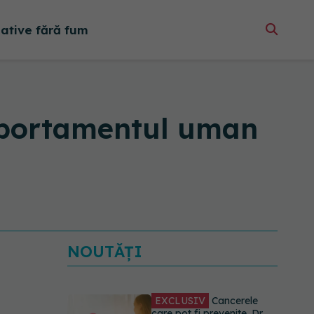
native fără fum
omportamentul uman
NOUTĂȚI
EXCLUSIV
Cancerele
care pot fi prevenite. Dr.