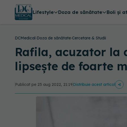
Lifestyle
Doza de sănătate
Boli și a
DCMedical
›
Doza de sănătate
›
Cercetare & Studii
Rafila, acuzator l
lipseşte de foarte m
Publicat pe 25 aug 2022, 21:19
Distribuie acest articol