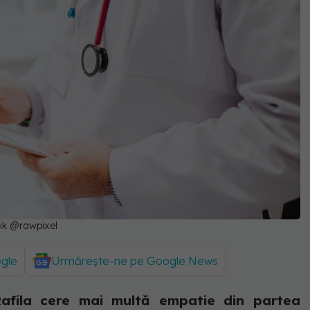
pik @rawpixel
ogle
Urmărește-ne pe Google News
 Rafila cere mai multă empatie din partea