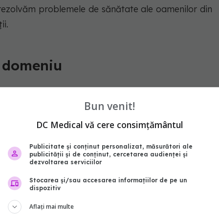
ă rezolvăm problemele de sănătate ale oamenilor din
ii.
n domeniu
 nu doar performanţa managerială a Spitalului de
Bun venit!
a transforma unitatea medicală într-un centru de
DC Medical vă cere consimțământul
Publicitate și conținut personalizat, măsurători ale
a managerială, organizatorică, (...) este vorba de o
publicității și de conținut, cercetarea audienței și
dezvoltarea serviciilor
ie a comportamentului uman. Mă bucur că domnul
Stocarea și/sau accesarea informațiilor de pe un
 Centru de Excelenţă de Neurochirurgie. Este nevoie
dispozitiv
tre în centrele universitare", a declarat Alexandru
Aflați mai multe