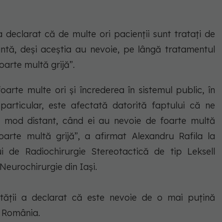
 a declarat că de multe ori pacienții sunt tratați de
antă, deși aceștia au nevoie, pe lângă tratamentul
oarte multă grijă”.
rte multe ori şi încrederea în sistemul public, în
 particular, este afectată datorită faptului că ne
un mod distant, când ei au nevoie de foarte multă
oarte multă grijă”, a afirmat Alexandru Rafila la
i de Radiochirurgie Stereotactică de tip Leksell
Neurochirurgie din Iaşi.
ătăţii a declarat că este nevoie de o mai puţină
n România.