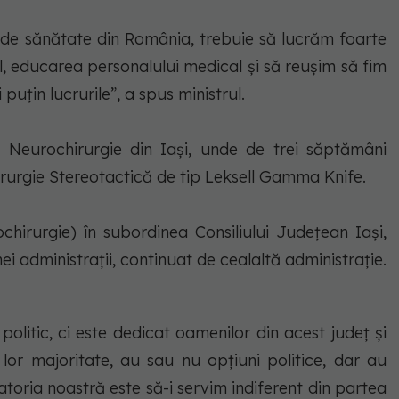
de sănătate din România, trebuie să lucrăm foarte
l, educarea personalului medical şi să reuşim să fim
puţin lucrurile”, a spus ministrul.
 Neurochirurgie din Iaşi, unde de trei săptămâni
rurgie Stereotactică de tip Leksell Gamma Knife.
ochirurgie) în subordinea Consiliului Judeţean Iaşi,
ei administraţii, continuat de cealaltă administraţie.
olitic, ci este dedicat oamenilor din acest judeţ şi
lor majoritate, au sau nu opţiuni politice, dar au
atoria noastră este să-i servim indiferent din partea