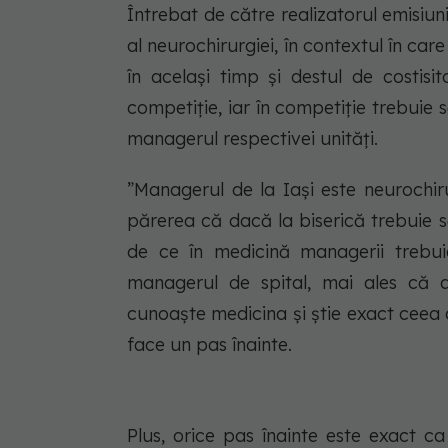
Întrebat de către realizatorul emisiu
al neurochirurgiei, în contextul în ca
în același timp și destul de costisi
competiție, iar în competiție trebuie
managerul respectivei unități.
”Managerul de la Iași este neurochiru
părerea că dacă la biserică trebuie să
de ce în medicină managerii trebui
managerul de spital, mai ales că a
cunoaște medicina și știe exact ceea ce
face un pas înainte.
Plus, orice pas înainte este exact c