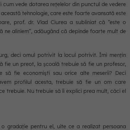
nii cum vede dotarea rețelelor din punctul de vedere
re această tehnologie, care este foarte avansată este
toare, prof. dr. Vlad Ciurea a subliniat că ”este o
 să ne aliniem”, adăugând că depinde foarte mult de
rg, deci omul potrivit la locul potrivit. Îmi mențin
 fie un preot, la școală trebuie să fie un profesor,
e să fie economiști sau orice alte meserii? Deci
vem profilul acesta, trebuie să fie un om care
 trebuie. Nu trebuie să îi explici prea mult, căci el
a o gradație pentru el, uite ce a realizat persoana