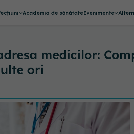
fecțiuni
Academia de sănătate
Evenimente
Alter
a adresa medicilor: C
ulte ori