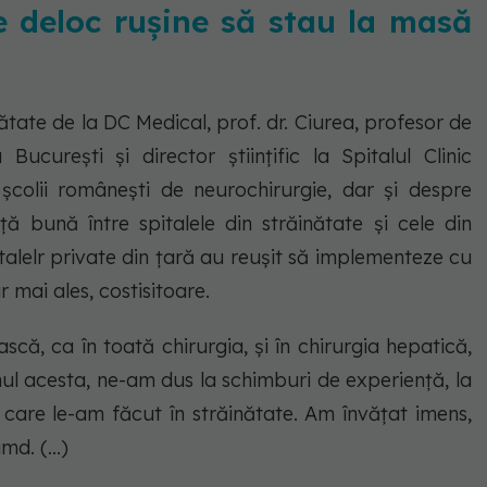
e deloc rușine să stau la masă
tate de la DC Medical, prof. dr. Ciurea, profesor de
ucurești și director științific la Spitalul Clinic
colii românești de neurochirurgie, dar și despre
 bună între spitalele din străinătate și cele din
alelr private din țară au reușit să implementeze cu
r mai ales, costisitoare.
că, ca în toată chirurgia, și în chirurgia hepatică,
anul acesta, ne-am dus la schimburi de experiență, la
e care le-am făcut în străinătate. Am învățat imens,
md. (...)