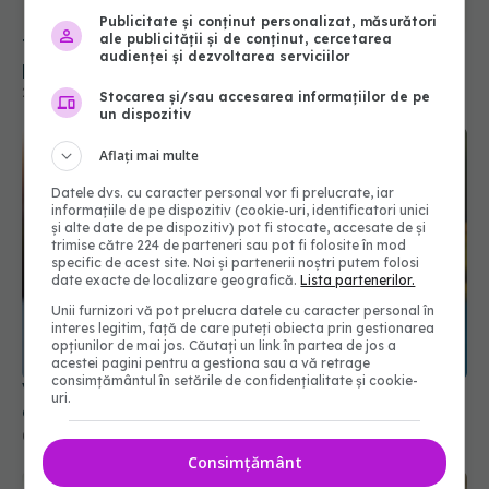
Publicitate și conținut personalizat, măsurători
ale publicității și de conținut, cercetarea
Te enervează plescăitul altora? Explicația ar
audienței și dezvoltarea serviciilor
putea fi una genetică
25 apr 2026, 19:00
Stocarea și/sau accesarea informațiilor de pe
un dispozitiv
Aflați mai multe
Datele dvs. cu caracter personal vor fi prelucrate, iar
informațiile de pe dispozitiv (cookie-uri, identificatori unici
și alte date de pe dispozitiv) pot fi stocate, accesate de și
trimise către 224 de parteneri sau pot fi folosite în mod
specific de acest site. Noi și partenerii noștri putem folosi
date exacte de localizare geografică.
Lista partenerilor.
Unii furnizori vă pot prelucra datele cu caracter personal în
interes legitim, față de care puteți obiecta prin gestionarea
opțiunilor de mai jos. Căutați un link în partea de jos a
acestei pagini pentru a gestiona sau a vă retrage
consimțământul în setările de confidențialitate și cookie-
Vitamina care îți protejează creierul. Cum previi
uri.
demența
02 apr 2026, 08:48
Consimțământ