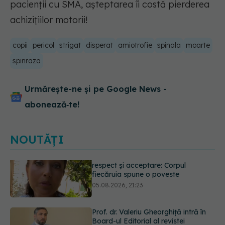
pacienții cu SMA, așteptarea îi costă pierderea
achizițiilor motorii!
copii
pericol
strigat
disperat
amiotrofie
spinala
moarte
spinraza
Urmărește-ne și pe Google News -
abonează‑te!
NOUTĂȚI
Prof. dr. Valeriu Gheorghiță intră în
Board-ul Editorial al revistei
Scientific Reports, din Nature
Portfolio
05.08.2026, 21:09