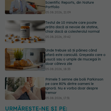
Testul de 10 minute care poate
arăta dacă ai nevoie de statine,
chiar dacă ai colesterolul normal
05.08.2026, 19:42
Unde trebuie să ții pâinea când
afară este caniculă. Greșeala care o
usucă sau o umple de mucegai în
doar câteva zile
05.08.2026, 18:33
Primele 5 semne ale bolii Parkinson
pe care 80% dintre oameni le
ignoră. Nu e vorba doar despre
tremor
05.08.2026, 17:31
Gabriela Cristea, manifest pentru
respect și acceptare: Corpul
fiecăruia spune o poveste
05.08.2026, 21:23
URMĂREȘTE-NE ȘI PE: