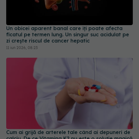
Un obicei aparent banal care îți poate afecta
ficatul pe termen lung. Un singur suc acidulat pe
zi crește riscul de cancer hepatic
11 iun 2026, 08:23
Cum ai grijă de arterele tale când ai depuneri de
calciu. De ce Vitamina K2 nu este o soluție magică