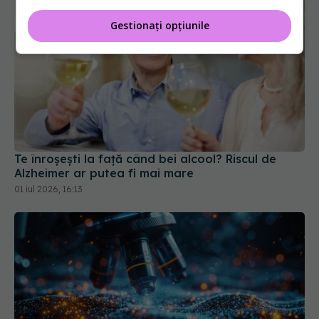
Gestionați opțiunile
Te înroșești la față când bei alcool? Riscul de
Alzheimer ar putea fi mai mare
01 iul 2026, 16:13