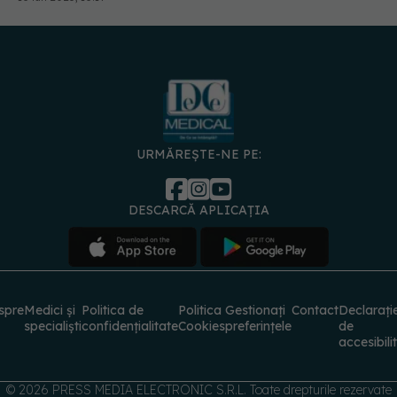
URMĂREȘTE-NE PE:
DESCARCĂ APLICAȚIA
spre
Medici și
Politica de
Politica
Gestionați
Contact
Declarați
specialiști
confidențialitate
Cookies
preferințele
de
accesibili
© 2026 PRESS MEDIA ELECTRONIC S.R.L. Toate drepturile rezervate