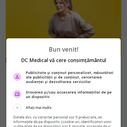
Dr. Oana Dolofan spune cu ce afecțiuni
EXCLUSIV
Bun venit!
severe se confundă durerea de stomac
DC Medical vă cere consimțământul
12 aug 2025, 23:31
Publicitate și conținut personalizat, măsurători
ale publicității și de conținut, cercetarea
audienței și dezvoltarea serviciilor
Stocarea și/sau accesarea informațiilor de pe
un dispozitiv
Aflați mai multe
Datele dvs. cu caracter personal vor fi prelucrate, iar
informațiile de pe dispozitiv (cookie-uri, identificatori unici
și alte date de pe dispozitiv) pot fi stocate, accesate de și