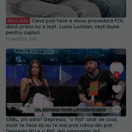
Când poți face a doua procedură FIV,
EXCLUSIV
dacă prima nu a ieșit. Lucia Luchian, vești bune
pentru cupluri
02 aug 2025, 11:23
CRBL, știi asta? Depresia, "o fiță" atât de cool,
încât te face să nu te mai poți ridica din pat.
Depresia NU e o fiță, dar ignoranța da!
09 iun 2025, 18:34