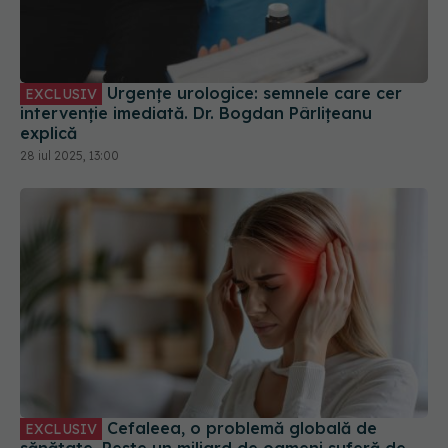
Urgențe urologice: semnele care cer
EXCLUSIV
intervenție imediată. Dr. Bogdan Pârlițeanu
explică
28 iul 2025, 13:00
Cefaleea, o problemă globală de
EXCLUSIV
sănătate. Peste un miliard de oameni suferă de
migrenă
19 sep 2025, 11:11