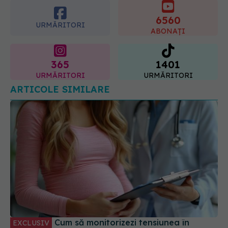
URMĂRITORI
ABONAȚI
365
1401
URMĂRITORI
URMĂRITORI
ARTICOLE SIMILARE
Cum să monitorizezi tensiunea în
EXCLUSIV
sarcină, pe săptămâni. Dr. Ingrid Gheorghe
(SANADOR): Atunci se poate complica