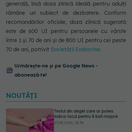
generală, însă doza zilnică ideală pentru adulți
rămâne un subiect de dezbatere. Conform
recomandărilor oficiale, doza zilnică sugerată
este de 600 UI pentru persoanele cu vârste
între 1 și 70 de ani și de 800 UI pentru cei peste
70 de ani, potrivit
Societății Endocrine.
Urmărește-ne și pe Google News -
abonează‑te!
NOUTĂȚI
Dieta care poate crește brusc
colesterolul. Cine este mai expus
07.08.2026, 17:22