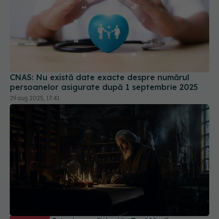
CNAS: Nu există date exacte despre numărul
persoanelor asigurate după 1 septembrie 2025
29 aug 2025, 17:41
Istoria medicinei în Evul Mediu
EXCLUSIV
românesc, între vraci, moașe și bărbieri