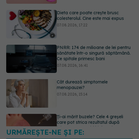
PNRR: 174 de milioane de lei pentru
sănătate într-o singură săptămână.
Ce spitale primesc bani
07.08.2026, 16:41
Cât durează simptomele
menopauzei?
07.08.2026, 15:14
Ți-ai mărit buzele? Cele 4 greșeli
care pot strica rezultatul după
injectarea cu acid hialuronic
07.08.2026, 13:54
URMĂREȘTE-NE ȘI PE:
Testul din deget care ar putea
indica riscul pentru 8 boli majore
07.08.2026, 18:34
6560