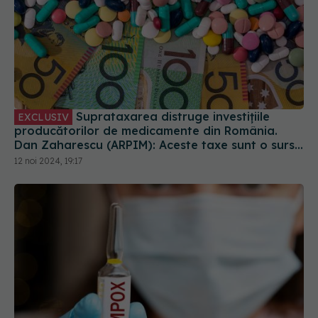
Suprataxarea distruge investițiile
EXCLUSIV
producătorilor de medicamente din România.
Dan Zaharescu (ARPIM): Aceste taxe sunt o sursă
de venit pentru sistemul sanitar
12 noi 2024, 19:17