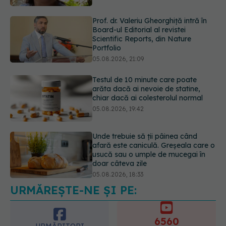
Portfolio
05.08.2026, 21:09
Testul de 10 minute care poate
arăta dacă ai nevoie de statine,
chiar dacă ai colesterolul normal
05.08.2026, 19:42
Unde trebuie să ții pâinea când
afară este caniculă. Greșeala care o
usucă sau o umple de mucegai în
doar câteva zile
05.08.2026, 18:33
Adevărul despre tratamentul cu
doze mari de Vitamina D în cancerul
colorectal
06.08.2026, 08:06
URMĂREȘTE-NE ȘI PE:
6560
URMĂRITORI