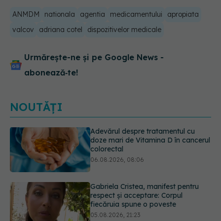
ANMDM
nationala
agentia
medicamentului
apropiata
valcov
adriana cotel
dispozitivelor medicale
Urmărește-ne și pe Google News -
abonează‑te!
NOUTĂȚI
Gabriela Cristea, manifest pentru
respect și acceptare: Corpul
fiecăruia spune o poveste
05.08.2026, 21:23
Prof. dr. Valeriu Gheorghiță intră în
Board-ul Editorial al revistei
Scientific Reports, din Nature