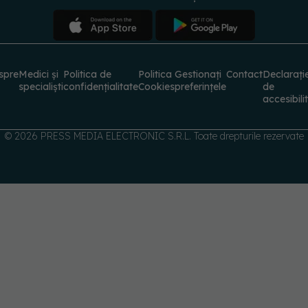
spre
Medici și
Politica de
Politica
Gestionați
Contact
Declarați
specialiști
confidențialitate
Cookies
preferințele
de
accesibili
© 2026 PRESS MEDIA ELECTRONIC S.R.L. Toate drepturile rezervate