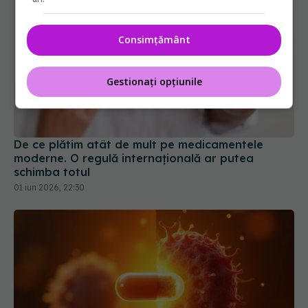
Consimțământ
Gestionați opțiunile
De ce plătim atât de mult pe medicamentele
moderne. O regulă internațională ar putea
schimba totul
01 iun 2026, 22:30