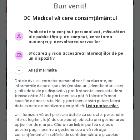
Bun venit!
Provocările dezvoltării de noi
EXCLUSIV
antibiotice. Prof. dr. Alexandru Rafila: Necesită o
DC Medical vă cere consimțământul
investiție foarte mare
04 dec 2024, 23:41
Publicitate și conținut personalizat, măsurători
ale publicității și de conținut, cercetarea
audienței și dezvoltarea serviciilor
Stocarea și/sau accesarea informațiilor de pe
un dispozitiv
Aflați mai multe
Datele dvs. cu caracter personal vor fi prelucrate, iar
informațiile de pe dispozitiv (cookie-uri, identificatori unici
și alte date de pe dispozitiv) pot fi stocate, accesate de și
trimise către 224 de parteneri sau pot fi folosite în mod
specific de acest site. Noi și partenerii noștri putem folosi
date exacte de localizare geografică.
Lista partenerilor.
Microplasticele pot contribui la bacteriile
Unii furnizori vă pot prelucra datele cu caracter personal în
rezistente la medicamente
interes legitim, față de care puteți obiecta prin gestionarea
opțiunilor de mai jos. Căutați un link în partea de jos a
12 mar 2025, 13:38
acestei pagini pentru a gestiona sau a vă retrage
consimțământul în setările de confidențialitate și cookie-
uri.