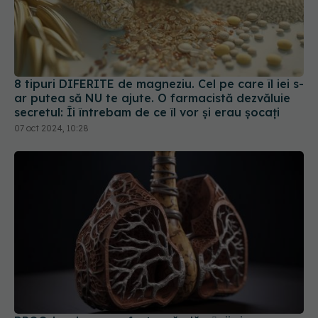
8 tipuri DIFERITE de magneziu. Cel pe care îl iei s-
ar putea să NU te ajute. O farmacistă dezvăluie
secretul: Îi întrebam de ce îl vor și erau șocați
07 oct 2024, 10:28